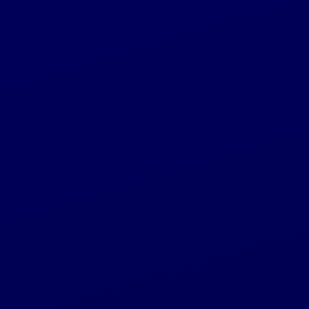
Grupė
2025 10 28
Reglamentuojama informacija
„INVL Renewable Energy Fund I“ valdoma
„REFI Sun“ pritraukė virš 5 mln. eurų per viešą
obligacijų platinimą
Grupė
2025 10 27
Pritarus Moldovos nacionaliniam bankui maib
vadovu taps Macar Stoianov
Grupė
2025 10 20
„INVL Baltic Real Estate“ supirko dalį savų
akcijų