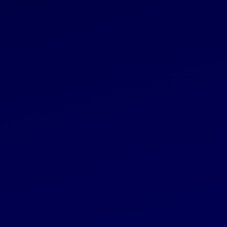
„Invalda INVL“ 2026-ųjų investuotojų
kalendorius
Grupė
2025 12 11
Vilniaus knygų mugė auga: pristato pirmąjį
istorijoje mecenatą ir kultūrinės programos
partnerį
Grupė
2025 12 11
„INVL Baltic Sea Growth Fund“ valdoma „Eco
Baltia“ toliau stiprina pozicijas Baltijos šalių
aplinkos ir atliekų tvarkymo sektoriuje
Bendrovė
2025 11 28
Reglamentuojama informacija
„Invalda INVL“ per devynis mėnesius uždirbo