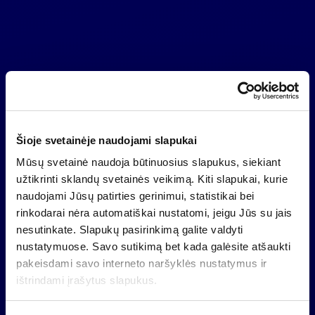
Reglamentuojama informacija
2025 10 15
„Invalda INVL“ iki 34,16 mln. eurų didina į
„INVL Private Equity Fund II“ įsipareigojamą
investuoti sumą
5
...
1
2
3
4
6
7
8
163
Šioje svetainėje naudojami slapukai
Mūsų svetainė naudoja būtinuosius slapukus, siekiant
užtikrinti sklandų svetainės veikimą. Kiti slapukai, kurie
naudojami Jūsų patirties gerinimui, statistikai bei
rinkodarai nėra automatiškai nustatomi, jeigu Jūs su jais
nesutinkate. Slapukų pasirinkimą galite valdyti
nustatymuose. Savo sutikimą bet kada galėsite atšaukti
pakeisdami savo interneto naršyklės nustatymus ir
ištrindami įrašytus slapukus.