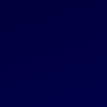
Grupė
Reglamentuojama informacija
2025 12 19
„INVL Baltic Sea Growth Fund“ pardavė MBL
akcijas „MidEuropa“ valdomam fondui
Reglamentuojama informacija
2025 12 16