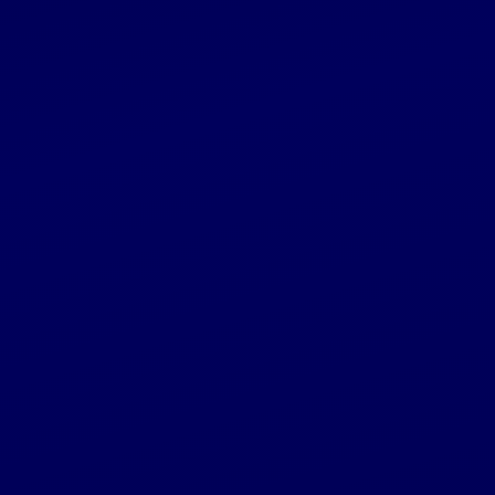
didžiausios Estijos atliekų tvarkymo grupės
„Eesti Keskkonnateenused” įsigijimą
Grupė
2025 11 06
Maib per pirmus devynis mėnesius uždirbo
rekordinį 70,4 mln. eurų grynąjį pelną
Grupė
2025 11 06
Reglamentuojama informacija
„INVL Asset Management“ įsteigė fondą
gynybos infrastruktūros finansavimui Lietuvoje
Grupė
2025 10 31
„INVL Technology“ devynių mėnesių grynasis
pelnas išaugo 89 proc. iki 2,1 mln. eurų