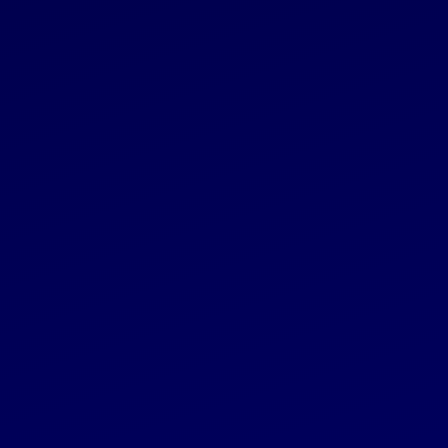
13,9 mln. eurų grynojo pelno, nuosavas
kapitalas siekė 222 mln. eurų
Grupė
2025 11 21
„INVL Bridge Finance“ sėkmingai užbaigė
investiciją į „Finto Capital“: bendrovė anksčiau
laiko išpirko obligacijas ir pritraukė Vokietijos
fondą
Grupė
2025 11 13
„REFI Green“ prisijungė prie Nasdaq Baltijos
„First North“ rinkos
Grupė
2025 11 12
„INVL Private Equity Fund II” užbaigė