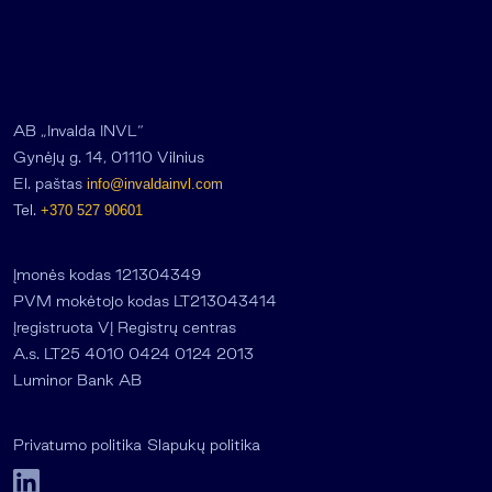
AB „Invalda INVL“
Gynėjų g. 14, 01110 Vilnius
El. paštas
info@invaldainvl.com
Tel.
+370 527 90601
Įmonės kodas 121304349
PVM mokėtojo kodas LT213043414
Įregistruota VĮ Registrų centras
A.s. LT25 4010 0424 0124 2013
Luminor Bank AB
Privatumo politika
Slapukų politika