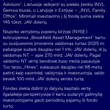
Advisors“, Lietuvoje veikianti su prekės ženklu INVL
Šeimos biuras, o Latvijoje ir Estijoje – „INVL Family
Office“. Minimali investavimo į šį fondą suma siekia
145 tūkst. JAV dolerių.
Niujorko vertybinių popierių biržoje (NYSE)
kotiruojamos „Brookfield Asset Management“ kartu
su susijusiomis įmonėmis valdomas turtas 2025 m.
pabaigoje sudarė daugiau nei 1 trln. JAV dolerių, iš jų
valdomas NT – apie 270 mlrd. JAV dolerių. Pagal
valdomo NT vertę bendrovė buvo trečia pasaulyje.
Tuo tarpu „Hines“, sukaupusi daugiau nei 68 metų
patirtį kaip savininkė, valdytoja ir investuotoja, valdo
beveik 100 mlrd. JAV dolerių vertės turtą.
Fondas siekia didinti jo dalyvių kapitalo vertę
ilgalaikėje perspektyvoje ir kartu sudaryti galimybę
investuotojams gauti periodinių pajamų iš fondo
turto.