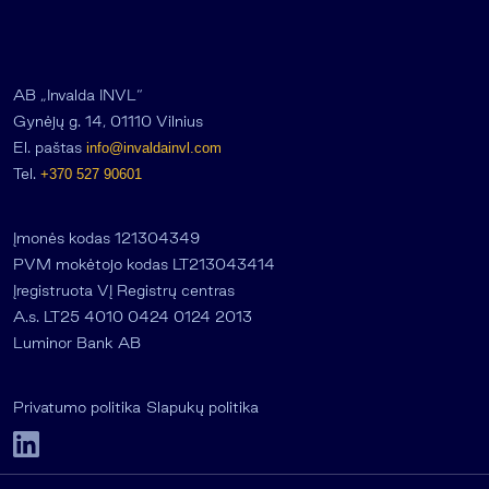
AB „Invalda INVL“
Gynėjų g. 14, 01110 Vilnius
El. paštas
info@invaldainvl.com
Tel.
+370 527 90601
Įmonės kodas 121304349
PVM mokėtojo kodas LT213043414
Įregistruota VĮ Registrų centras
A.s. LT25 4010 0424 0124 2013
Luminor Bank AB
Privatumo politika
Slapukų politika