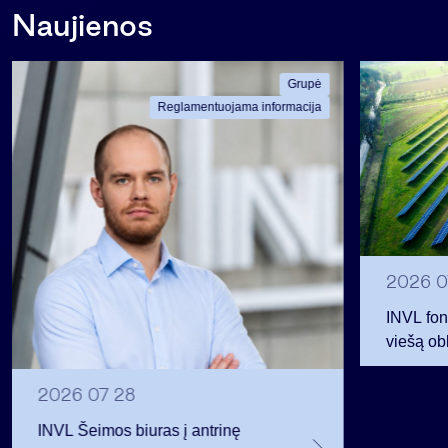
Naujienos
Grupė
Reglamentuojama informacija
2026 0
INVL fon
viešą obl
12 mln. 
planavo
2026 07 28
INVL Šeimos biuras į antrinę