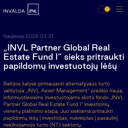
2026 03 31
Naujienos
„INVL Partner Global Real
Estate Fund I“ sieks pritraukti
papildomų investuotojų lėšų
Baltijos šalyse pirmaujanti alternatyvaus turto
valdytoja „INVL Asset Management“ pradėjo naują,
informuotiesiems investuotojams skirto fondo „INVL
Partner Global Real Estate Fund I“ investicinių
vienetų platinimo etapą. Juo siekiama pritraukti
papildomų lėšų į investicijas, nukreiptas į pasaulinį
nekilnojamojo turto (NT) sektorių.