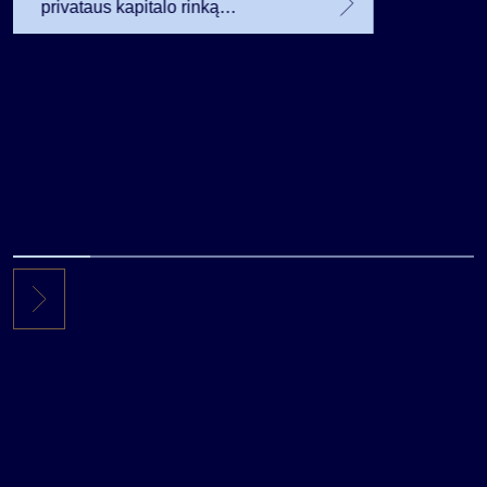
privataus kapitalo rinką
investuojantį fondą pritraukė 17,4
mln. JAV dolerių