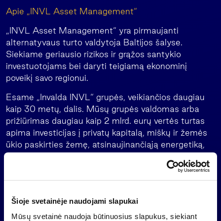
Apie „INVL Asset Management“
„INVL Asset Management“ yra pirmaujanti
alternatyvaus turto valdytoja Baltijos šalyse.
Siekiame geriausio rizikos ir grąžos santykio
investuotojams bei daryti teigiamą ekonominį
poveikį savo regionui.
Esame „Invalda INVL“ grupės, veikiančios daugiau
kaip 30 metų, dalis. Mūsų grupės valdomas arba
prižiūrimas daugiau kaip 2 mlrd. eurų vertės turtas
apima investicijas į privatų kapitalą, miškų ir žemės
ūkio paskirties žemę, atsinaujinančiąją energetiką,
nekilnojamąjį turtą bei privačią skolą. Mūsų veikla
taip pat apima šeimos biuro paslaugas Lietuvoje,
Latvijoje ir Estijoje, pensijų fondų Latvijoje valdymą
ir investicijas į pasaulinius trečiųjų šalių fondus.
Šioje svetainėje naudojami slapukai
Daugiau informacijos
.
www.invl.com
Mūsų svetainė naudoja būtinuosius slapukus, siekiant