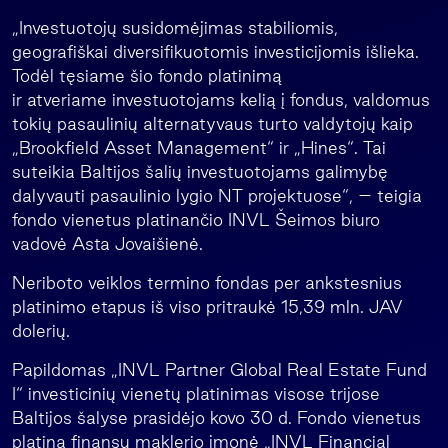
„Investuotojų susidomėjimas stabiliomis,
geografiškai diversifikuotomis investicijomis išlieka.
Todėl tęsiame šio fondo platinimą
ir atveriame investuotojams kelią į fondus, valdomus
tokių pasaulinių alternatyvaus turto valdytojų kaip
„Brookfield Asset Management“ ir „Hines“. Tai
suteikia Baltijos šalių investuotojams galimybę
dalyvauti pasaulinio lygio NT projektuose“, – teigia
fondo vienetus platinančio INVL Šeimos biuro
vadovė Asta Jovaišienė.
Neriboto veiklos termino fondas per ankstesnius
platinimo etapus iš viso pritraukė 15,39 mln. JAV
dolerių.
Papildomas „INVL Partner Global Real Estate Fund
I“ investicinių vienetų platinimas visose trijose
Baltijos šalyse prasidėjo kovo 30 d. Fondo vienetus
platina finansų maklerio įmonė „INVL Financial