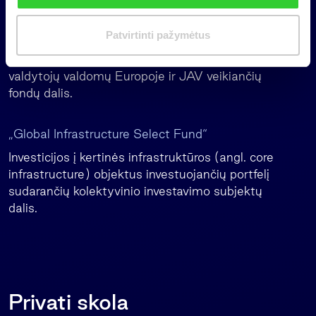
Investicijos į aukštos kokybės nekilnojamąjį turtą
i
(biurų, mažmeninės prekybos, daugiabučių
m
Patvirtinti pažymėtus
pastatus ir kt.) investuojančių portfelį sudarančių
a
kolektyvinio investavimo subjektų dalis ar kitų
s
valdytojų valdomų Europoje ir JAV veikiančių
fondų dalis.
„Global Infrastructure Select Fund“
Investicijos į kertinės infrastruktūros (angl. core
infrastructure) objektus investuojančių portfelį
sudarančių kolektyvinio investavimo subjektų
dalis.
Privati skola