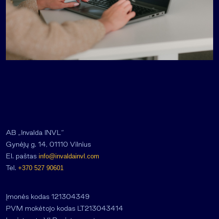
AB „Invalda INVL“
Gynėjų g. 14, 01110 Vilnius
El. paštas
info@invaldainvl.com
Tel.
+370 527 90601
Įmonės kodas 121304349
PVM mokėtojo kodas LT213043414