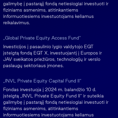
galimybę į pastarąjį fondą netiesiogiai investuoti ir
fiziniams asmenims, atitinkantiems
informuotiesiems investuotojams keliamus
reikalavimus.
„Global Private Equity Access Fund“
Investicijos į pasaulinio lygio valdytojo EQT
įsteigtą fondą EQT X, investuojantį į Europos ir
JAV sveikatos priežiūros, technologijų ir verslo
paslaugų sektoriaus įmones.
„INVL Private Equity Capital Fund II“
Fondas investuoja į 2024 m. balandžio 10 d.
įsteigtą „INVL Private Equity Fund II“ ir suteikia
galimybę į pastarąjį fondą netiesiogiai investuoti ir
fiziniams asmenims, atitinkantiems
informuotiesiems investuotojams keliamus