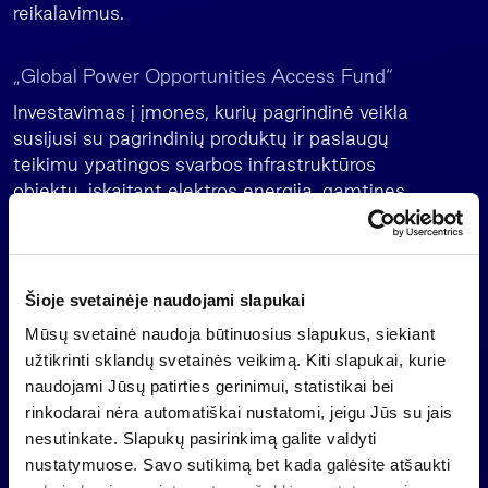
reikalavimus.
„Global Power Opportunities Access Fund“
Investavimas į įmones, kurių pagrindinė veikla
susijusi su pagrindinių produktų ir paslaugų
teikimu ypatingos svarbos infrastruktūros
objektų, įskaitant elektros energiją, gamtines
dujas, vandenį, nuotekas ir kitas su energetika ir
komunalinėmis paslaugomis susijusias įmones,
savininkams Šiaurės Amerikoje ir Europoje.
Šioje svetainėje naudojami slapukai
Mūsų svetainė naudoja būtinuosius slapukus, siekiant
užtikrinti sklandų svetainės veikimą. Kiti slapukai, kurie
naudojami Jūsų patirties gerinimui, statistikai bei
Tikrasis turtas (angl. „real
rinkodarai nėra automatiškai nustatomi, jeigu Jūs su jais
nesutinkate. Slapukų pasirinkimą galite valdyti
assets“)
nustatymuose. Savo sutikimą bet kada galėsite atšaukti