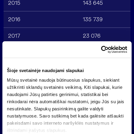
2015
143 645
2016
135 739
2017
23 076
2018
3 396
2019
2 552
Šioje svetainėje naudojami slapukai
Mūsų svetainė naudoja būtinuosius slapukus, siekiant
užtikrinti sklandų svetainės veikimą. Kiti slapukai, kurie
naudojami Jūsų patirties gerinimui, statistikai bei
2020
(78 867)
rinkodarai nėra automatiškai nustatomi, jeigu Jūs su jais
nesutinkate. Slapukų pasirinkimą galite valdyti
nustatymuose. Savo sutikimą bet kada galėsite atšaukti
pakeisdami savo interneto naršyklės nustatymus ir
2021 – 2023
–
ištrindami įrašytus slapukus.