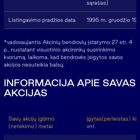
sąrašas)
Listingavimo pradžios data
1995 m. gruodžio 19 
*vadovaujantis Akcinių bendrovių įstatymo 27 str. 4
p., nustatant visuotinio akcininkų susirinkimo
kvorumą, laikoma, kad bendrovės įsigytos savos
akcijos nesuteikia balsų.
INFORMACIJA APIE SAVAS
AKCIJAS
Savų akcijų įgijimo
Įgytas(perleistas) kie
(netekimo) metai
vnt.