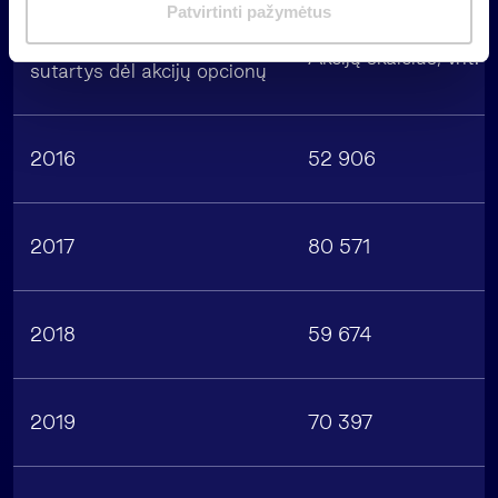
m
Patvirtinti pažymėtus
a
Metai, kuriai pasirašytos
s
Akcijų skaičius, vnt.
sutartys dėl akcijų opcionų
2016
52 906
2017
80 571
2018
59 674
2019
70 397