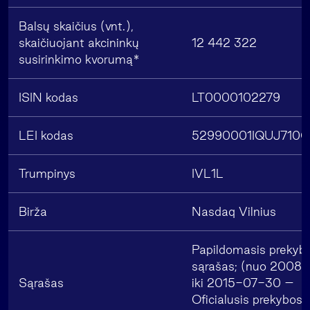
Balsų skaičius (vnt.),
skaičiuojant akcininkų
12 442 322
susirinkimo kvorumą*
ISIN kodas
LT0000102279
LEI kodas
52990001IQUJ710
Trumpinys
IVL1L
Birža
Nasdaq Vilnius
Papildomasis prekyb
sąrašas; (nuo 2008
Sąrašas
iki 2015-07-30 –
Oficialusis prekybos