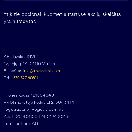
*tik tie opcionai, kuomet sutartyse akcijų skaičius
yra nurodytas
AB „Invalda INVL“
Gynėjų g. 14, 01110 Vilnius
El. paštas
info@invaldainvl.com
Tel.
+370 527 90601
Įmonės kodas 121304349
PVM mokėtojo kodas LT213043414
Įregistruota VĮ Registrų centras
A.s. LT25 4010 0424 0124 2013
Luminor Bank AB