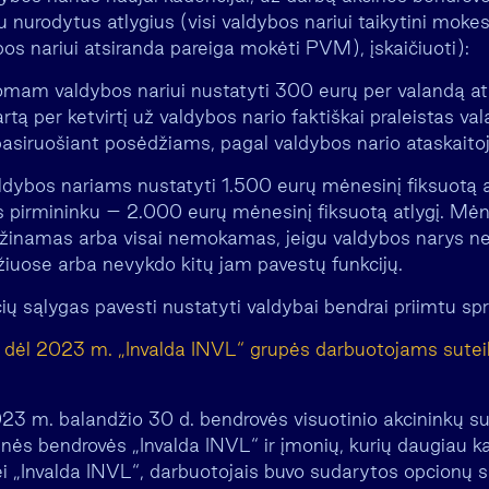
 nurodytus atlygius (visi valdybos nariui taikytini mokesč
os nariui atsiranda pareiga mokėti PVM), įskaičiuoti):
usomam valdybos nariui nustatyti 300 eurų per valandą a
artą per ketvirtį už valdybos nario faktiškai praleistas v
pasiruošiant posėdžiams, pagal valdybos nario ataskaito
aldybos nariams nustatyti 1.500 eurų mėnesinį fiksuotą a
 pirmininku – 2.000 eurų mėnesinį fiksuotą atlygį. Mėnes
žinamas arba visai nemokamas, jeigu valdybos narys n
iuose arba nevykdo kitų jam pavestų funkcijų.
čių sąlygas pavesti nustatyti valdybai bendrai priimtu sp
dėl 2023 m. „Invalda INVL“ grupės darbuotojams suteik
23 m. balandžio 30 d. bendrovės visuotinio akcininkų su
nės bendrovės „Invalda INVL“ ir įmonių, kurių daugiau ka
ei „Invalda INVL“, darbuotojais buvo sudarytos opcionų s