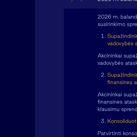
2026 m. balandž
susirinkimo spr
Supažindini
vadovybės a
Akcininkai supa
vadovybės atas
Supažindini
finansines a
Akcininkai supa
finansines atas
klausimu spren
Konsoliduotų
Patvirtinti kons