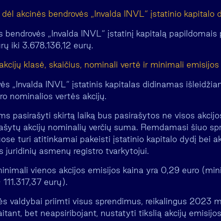
ėl akcinės bendrovės „Invalda INVL“ įstatinio kapitalo d
s bendrovės „Invalda INVL“ įstatinį kapitalą papildomais 
ų iki 3.678.136,12 eurų.
akcijų klasė, skaičius, nominali vertė ir minimali emisij
s „Invalda INVL“ įstatinis kapitalas didinamas išleidži
ro nominalios vertės akcijų.
ms pasirašyti skirtą laiką bus pasirašytos ne visos akcijos
ašytų akcijų nominalių verčių suma. Remdamasi šiuo sp
se turi atitinkamai pakeisti įstatinio kapitalo dydį bei akc
s juridinių asmenų registro tvarkytojui.
inimali vienos akcijos emisijos kaina yra 0,29 euro (min
 111.317,37 eurų).
ės valdybai priimti visus sprendimus, reikalingus 2023 m
aitant, bet neapsiribojant, nustatyti tikslią akcijų emisij