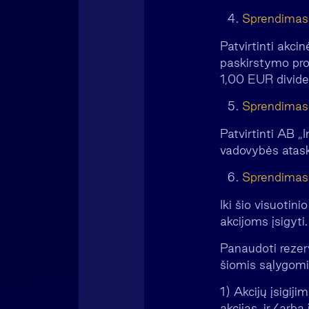
Sprendimas 
Patvirtinti akc
paskirstymo pro
1,00 EUR dividen
Sprendimas 
Patvirtinti AB 
vadovybės atask
Sprendimas 
Iki šio visuoti
akcijoms įsigyti.
Panaudoti rezerv
šiomis sąlygomi
1) Akcijų įsigij
akcijas, ir/arba