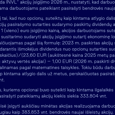
da INVL“ akcijų įsigijimo 2026 m., nustatyti, kad darbuo
jama darbuotojams pateikiant pasirašyti bendrovės naujai 
į tai, kad nuo opcionų, suteiktų kaip kintama atlygio dali
cijų pasirašymo sutarties sudarymo paskirtų dividendų 
ą 1 (vieno) euro įsigijimo kainą, akcijos darbuotojams sut
ti susitarimo sudaryti akcijų įsigijimo sutartį ekonominę l
aičiuojamas pagal šią formulę: 2023 m. paskirtas akcijų 
idarantis išmokėjus dividendus nuo opcionų sutarties 
ų skaičius)/(23,60 EUR (aukštesnė kaina 2025 metų paba
ų aktyvų vertės akcijai) – 1,00 EUR (2026 m. paskirti di
pvalinamas pagal matematines taisykles. Tokiu būdu dar
ip kintama atlygio dalis už metus, perskaičiuotas pasiraš
nt.
 kuriems opcionai buvo suteikti kaip kintama ilgalaikės
sirašyti pateikiamų akcijų kiekis siekia 333.804 vnt.
isė įsigyti aukščiau minėtas akcijas realizuojama darbu
ugiau kaip 383.853 vnt. bendrovės naujai išleistų akcijų.