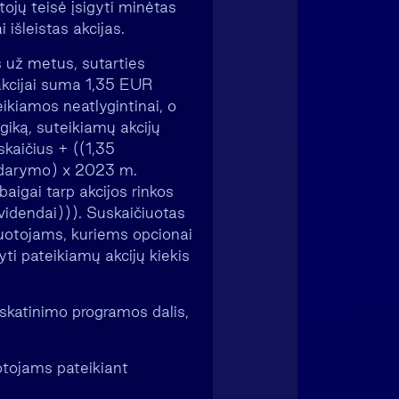
tojų teisė įsigyti minėtas
išleistas akcijas.
s už metus, sutarties
akcijai suma 1,35 EUR
eikiamos neatlygintinai, o
ogiką, suteikiamų akcijų
skaičius + ((1,35
sudarymo) x 2023 m.
igai tarp akcijos rinkos
videndai))). Suskaičiuotas
buotojams, kuriems opcionai
yti pateikiamų akcijų kiekis
 skatinimo programos dalis,
otojams pateikiant