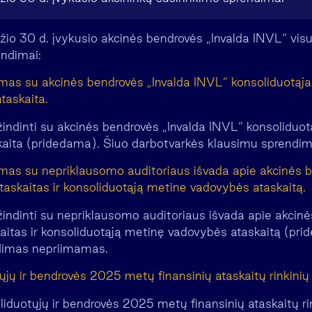
io 30 d. įvykusio akcinės bendrovės „Invalda INVL“ visu
endimai:
mas su akcinės bendrovės „Invalda INVL“ konsoliduotąj
taskaita.
žindinti su akcinės bendrovės „Invalda INVL“ konsolidu
kaita (pridedama)
.
Šiuo darbotvarkės klausimu sprendi
mas su nepriklausomo auditoriaus išvada apie akcinės b
taskaitas ir konsoliduotąją metine vadovybės ataskaitą.
žindinti su nepriklausomo auditoriaus išvada apie akcin
kaitas ir konsoliduotąją metinę vadovybės ataskaitą (pr
dimas nepriimamas.
jų ir bendrovės 2025 metų finansinių ataskaitų rinkinių 
oliduotųjų ir bendrovės 2025 metų finansinių ataskaitų r