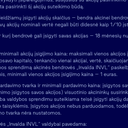
ta pasirinkti šį akcijų suteikimo būdą.
idžiamų įsigyti akcijų skaičius – bendra akcinei bendro
vų akcijų nominali vertė negali būti didesnė kaip 1/10 įst
r kurį bendrovė gali įsigyti savas akcijas – 18 mėnesių 
minimali akcijų įsigijimo kaina: maksimali vienos akcijos 
savo kapitalo, tenkančio vienai akcijai, vertė, skaičiuoja
os sprendimą akcinės bendrovės „Invalda INVL“ paskel
s, minimali vienos akcijos įsigijimo kaina – 1 euras.
ardavimo tvarka ir minimali pardavimo kaina: įsigytos savo
mo įsigytos savos akcijos) visuotinio akcininkų susirin
ba valdybos sprendimu suteikiama teisė įsigyti akcijų 
o taisyklėmis. Įsigytos akcijos nebus parduodamos, todėl
imo tvarka nėra nustatomos.
ės „Invalda INVL“ valdybai pavedama: