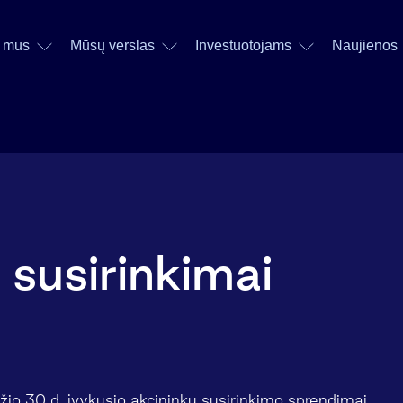
 mus
Mūsų verslas
Investuotojams
Naujienos
 susirinkimai
io 30 d. įvykusio akcininkų susirinkimo sprendimai