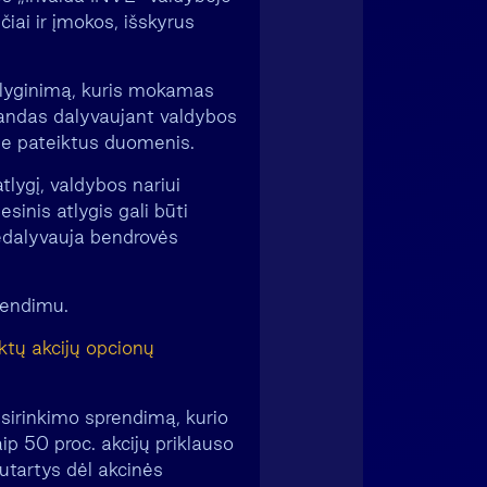
iai ir įmokos, išskyrus
tlyginimą, kuris mokamas
alandas dalyvaujant valdybos
je pateiktus duomenis.
tlygį, valdybos nariui
inis atlygis gali būti
edalyvauja bendrovės
rendimu.
tų akcijų opcionų
sirinkimo sprendimą, kurio
ip 50 proc. akcijų priklauso
utartys dėl akcinės