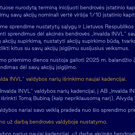
ktuose nurodytą terminą inicijuoti bendrovės įstatinio kapi
mų savų akcijų nominali vertė viršija 1/10 įstatinio kapit
šiame sprendime nustatytų sąlygų ir Lietuvos Respublikos
imti sprendimus dėl akcinės bendrovės „Invalda INVL“ sav
akcijų supirkimą, nustatyti akcijų supirkimo būdą, tvarką i
tlikti kitus su savų akcijų įsigijimu susijusius veiksmus.
mo priėmimo dienos nustoja galioti 2025 m. balandžio 30
ndimas dėl savų akcijų įsigijimo.
lda INVL“ valdybos narių išrinkimo naujai kadencijai.
nvalda INVL“ valdybos narių kadencijai, į AB „Invalda I
išrinkti Tomą Bubiną (kaip nepriklausomą narį), Alvydą B
valdybos nariai savo veiklą pradeda nuo šio sprendimo pr
imo už darbą bendrovės valdyboje nustatymo.
ldybos narius naujai kadencijai, už darbą akcinės bendrov