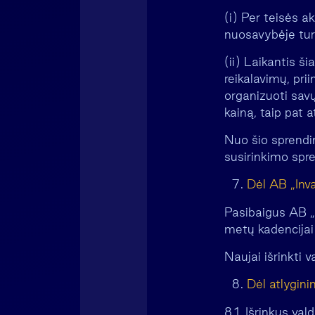
(i) Per teisės a
nuosavybėje turi
(ii) Laikantis 
reikalavimų, pri
organizuoti savų 
kainą, taip pat a
Nuo šio sprendi
susirinkimo spre
Dėl AB „Inva
Pasibaigus AB „I
metų kadencijai 
Naujai išrinkti 
Dėl atlygin
8.1. Išrinkus va