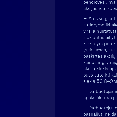
bendrovės „Inval
akcijas realizuo
– Atsižvelgiant 
sudarymo iki ak
viršija nustatyt
siekiant išlaiky
kiekis yra persk
(skirtumas, sus
paskirtas akcij
kainos ir grynųj
akcijų kiekis a
buvo suteikti ka
siekia 50 049 v
– Darbuotojams,
apskaičiuotas pa
– Darbuotojų te
pasirašyti ne da