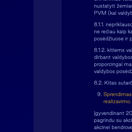
nustatyti žemiau
PVM (kai valdyb
8.1.1. neprikla
ne rečiau kaip k
posėdžiuose ir 
8.1.2. kitiems v
dirbant valdybos
proporcingai ma
valdybos posėdž
8.2. Kitas sutar
Sprendimas 
realizavimo.
Įgyvendinant 20
pagrindu su akci
akcinei bendrov