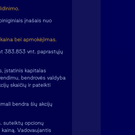
idinimo.
piniginiais įnašais nuo
os kaina bei apmokėjimas.
ant 383.853 vnt. paprastųjų
, įstatinis kapitalas
rendimu, bendrovės valdyba
ijų skaičių ir pateikti
imali bendra šių akcijų
. suteiktų opcionų
os kainą. Vadovaujantis