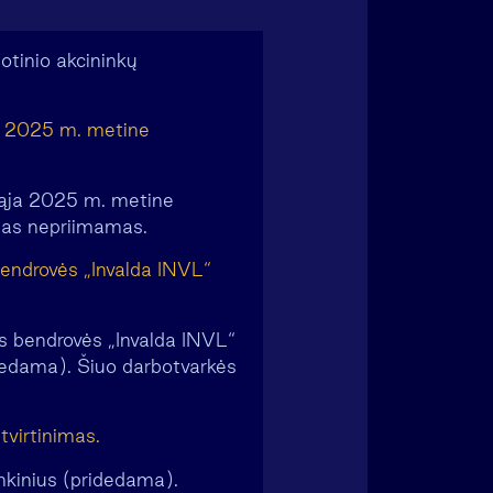
otinio akcininkų
a 2025 m. metine
otąja 2025 m. metine
mas nepriimamas.
endrovės „Invalda INVL“
ės bendrovės „Invalda INVL“
idedama). Šiuo darbotvarkės
tvirtinimas.
inkinius (pridedama).