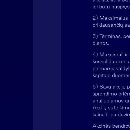
jei būtų nuspręs
2) Maksimalus le
priklausančių sa
3) Terminas, pe
dienos.
4) Maksimali ir 
konsoliduoto nuo
priimamą valdyb
kapitalo duomeni
5) Savų akcijų p
sprendimo priėmi
anuliuojamos ar
Akcijų suteikim
kaina ir pardav
Akcinės bendrov