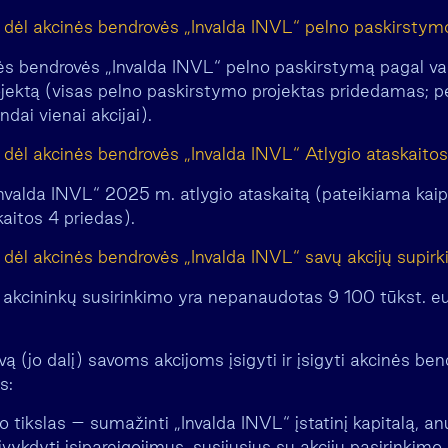
dėl akcinės bendrovės „Invalda INVL“ pelno paskirstym
inės bendrovės „Invalda INVL“ pelno paskirstymą pagal va
jektą (visas pelno paskirstymo projektas pridedamas; 
dai vienai akcijai).
dėl akcinės bendrovės „Invalda INVL“ Atlygio ataskaitos 
„Invalda INVL“ 2025 m. atlygio ataskaitą (pateikiama kai
aitos 4 priedas).
dėl akcinės bendrovės „Invalda INVL“ savų akcijų supirk
nio akcininkų susirinkimo yra nepanaudotas 9 100 tūkst. 
ą (jo dalį) savoms akcijoms įsigyti ir įsigyti akcinės be
s:
imo tikslas – sumažinti „Invalda INVL“ įstatinį kapitalą, a
 įvykdyti įsipareigojimus, susijusius su akcijų pasirinki