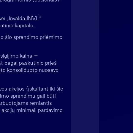
vei „Invalda INVL“
atinio kapitalo.
nuo šio sprendimo priėmimo
įsigijimo kaina –
nt pagal paskutinio prieš
bto konsoliduoto nuosavo
s akcijos (įskaitant iki šio
kimo sprendimu gali būti
darbuotojams remiantis
 akcijų minimali pardavimo