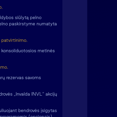
o.
ldybos siūlytą pelno
pelno paskirstyme numatyta
patvirtinimo.
p konsoliduotosios metinės
imo.
eurų rezervas savoms
ndrovės „Invalda INVL“ akcijų
nuliuojant bendrovės įsigytas
mo programomis (opcionais),