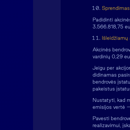
Sprendimas d
Padidinti akcinė
3.566.818,75 eur
Išleidžiamų 
Akcinės bendrovė
vardinių 0,29 eu
Jeigu per akcijo
didinamas pasir
bendrovės įstatuo
pakeistus įstatu
Nustatyti, kad m
emisijos vertė –
Pavesti bendrov
realizavimui, įsk