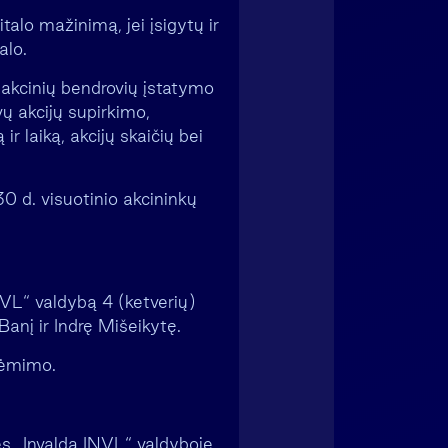
talo mažinimą, jei įsigytų ir
alo.
 akcinių bendrovių įstatymo
ų akcijų supirkimo,
r laiką, akcijų skaičių bei
 d. visuotinio akcininkų
NVL“ valdybą 4 (ketverių)
anį ir Indrę Mišeikytę.
iėmimo.
ės „Invalda INVL“ valdyboje