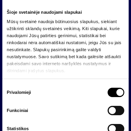
Pajamos >1 mlrd. EUR
Šioje svetainėje naudojami slapukai
Normalizuota EBITDA >250 mln. EUR
Mūsų svetainė naudoja būtinuosius slapukus, siekiant
užtikrinti sklandų svetainės veikimą. Kiti slapukai, kurie
Darbuotojai >10 000
naudojami Jūsų patirties gerinimui, statistikai bei
rinkodarai nėra automatiškai nustatomi, jeigu Jūs su jais
nesutinkate. Slapukų pasirinkimą galite valdyti
nustatymuose. Savo sutikimą bet kada galėsite atšaukti
pakeisdami savo interneto naršyklės nustatymus ir
ištrindami įrašytus slapukus.
S
Privalomieji
u
t
i
Funkciniai
k
i
m
Statistikos