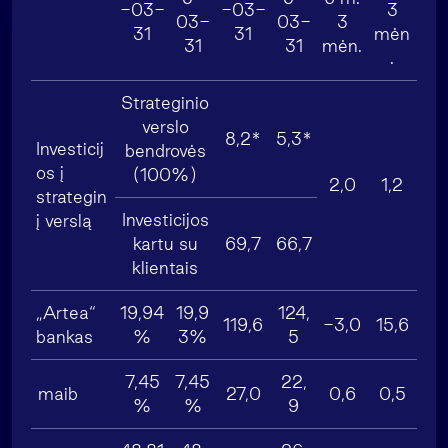
-03-
-03-
3
03-
03-
3
31
31
mėn
31
31
mėn.
.
Strateginio
verslo
8,2*
5,3*
Investicij
bendrovės
os į
(100%)
2,0
1,2
strategin
Investicijos
į verslą
kartu su
69,7
66,7
klientais
„Artea“
19,94
19,9
124,
119,6
-3,0
15,6
bankas
%
3%
5
7,45
7,45
22,
maib
27,0
0,6
0,5
%
%
9