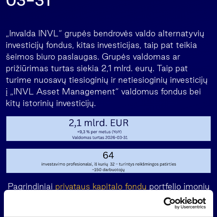
03-31
„Invalda INVL“ grupės bendrovės valdo alternatyvių
investicijų fondus, kitas investicijas, taip pat teikia
šeimos biuro paslaugas. Grupės valdomas ar
prižiūrimas turtas siekia 2,1 mlrd. eurų. Taip pat
turime nuosavų tiesioginių ir netiesioginių investicijų
į „INVL Asset Management“ valdomus fondus bei
kitų istorinių investicijų.
Pagrindiniai
privataus kapitalo fondų
portfelio įmonių
duomenys už 12 mėn. laikotarpį iki 2026-03-31