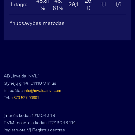
48,81
48,
26,
Litagra
29,1
1,1
1,6
%
81%
0
*nuosavybės metodas
AB „Invalda INVL“
Gynėjų g. 14, 01110 Vilnius
El. paštas
info@invaldainvl.com
Tel.
+370 527 90601
Įmonės kodas 121304349
PVM mokėtojo kodas LT213043414
Įregistruota VĮ Registrų centras