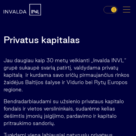
Privatus kapitalas
Jau daugiau kaip 30 metų veikianti „Invalda INVL“
grupė sukaupė svarią patirtį, valdydama privatų
kapitalą ir kurdama savo sričių pirmaujančius rinkos
žaidėjus Baltijos šalyse ir Vidurio bei Rytų Europos
regione.
Bendradarbiaudami su užsienio privataus kapitalo
fondais ir vietos verslininkais, sudarėme kelias
dešimtis įmonių įsigijimo, pardavimo ir kapitalo
pritraukimo sandorių.
Turėdami vieną labiausiai patyrusių privataus