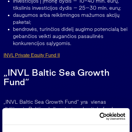
investicijos į įmonę dydis – 10-40 mln. eurų,
tikslinis investicijos dydis – 25–30 mln. eurų;
daugumos arba reikšmingos mažumos akcijų
paketai;
bendrovės, turinčios didelį augimo potencialą bei
gebančios veikti augančios pasaulinės
konkurencijos sąlygomis.
INVL Private Equity Fund II
„INVL Baltic Sea Growth
Fund“
„INVL Baltic Sea Growth Fund“ yra vienas
didžiausių Baltijos šalių privataus kapitalo fondų,
kurio pagrindinis investuotojas – Europos investicijų
fondas (EIF).