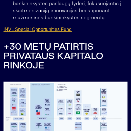
bankininkystės paslaugų lyderį, fokusuojantis į
skaitmenizaciją ir inovacijas bei stiprinant
mažmeninės bankininkystės segmentą.
INVL Special Opportunities Fund
+30 METŲ PATIRTIS
PRIVATAUS KAPITALO
RINKOJE