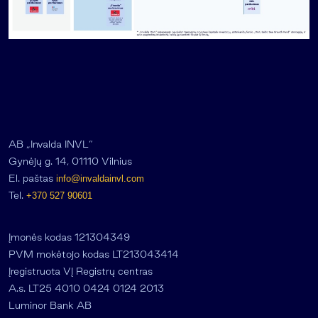
AB „Invalda INVL“
Gynėjų g. 14, 01110 Vilnius
El. paštas
info@invaldainvl.com
Tel.
+370 527 90601
Įmonės kodas 121304349
PVM mokėtojo kodas LT213043414
Įregistruota VĮ Registrų centras
A.s. LT25 4010 0424 0124 2013
Luminor Bank AB