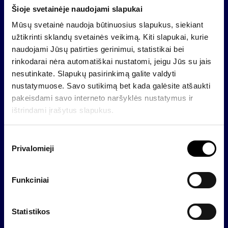
Dydis –
165 mln. EUR
.
Šioje svetainėje naudojami slapukai
Fondas orientuojasi į investicijas Baltijos šalyse
Mūsų svetainė naudoja būtinuosius slapukus, siekiant
ir tokiuose kaimyniniuose regionuose kaip
užtikrinti sklandų svetainės veikimą. Kiti slapukai, kurie
Lenkija, Skandinavija ir Vidurio Europa.
naudojami Jūsų patirties gerinimui, statistikai bei
Fondo mandatas apima investavimą visoje
rinkodarai nėra automatiškai nustatomi, jeigu Jūs su jais
Europos Sąjungoje.
nesutinkate. Slapukų pasirinkimą galite valdyti
Tikslinės investicijos:
nustatymuose. Savo sutikimą bet kada galėsite atšaukti
pakeisdami savo interneto naršyklės nustatymus ir
investicijos į įmonę dydis – 10-30 mln. eurų
ištrindami įrašytus slapukus.
(esant konsolidavimo potencialui, galima ir
mažesnė pradinė investicija);
S
daugumos arba reikšmingos mažumos paketai;
Privalomieji
u
bendrovės, turinčios didelį augimo potencialą bei
t
gebančios veikti augančios pasaulinės
i
konkurencijos sąlygomis.
Funkciniai
k
i
INVL Baltic Sea Growth Fund
m
Statistikos
o