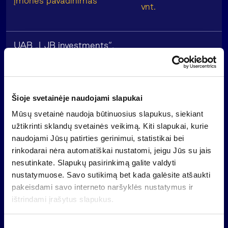
įmonės pavadinimas
vnt.
UAB „LJB investments“,
3 098 196
kodas 300822575
2
Alvydas Banys
910 875
Šioje svetainėje naudojami slapukai
Irena Ona Mišeikienė
3 048 161
Mūsų svetainė naudoja būtinuosius slapukus, siekiant
užtikrinti sklandų svetainės veikimą. Kiti slapukai, kurie
naudojami Jūsų patirties gerinimui, statistikai bei
Indrė Mišeikytė
236 867
rinkodarai nėra automatiškai nustatomi, jeigu Jūs su jais
nesutinkate. Slapukų pasirinkimą galite valdyti
UAB „Lucrum investicija“,
nustatymuose. Savo sutikimą bet kada galėsite atšaukti
3 181 702
kodas 300806471
pakeisdami savo interneto naršyklės nustatymus ir
ištrindami įrašytus slapukus.
3
Darius Šulnis
262 648
S