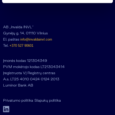
s
AB „Invalda INVL“
Gynėjų g. 14, 01110 Vilnius
El. paštas
info@invaldainvl.com
Tel.
+370 527 90601
Įmonės kodas 121304349
PVM mokėtojo kodas LT213043414
Įregistruota VĮ Registrų centras
A.s. LT25 4010 0424 0124 2013
Luminor Bank AB
Privatumo politika
Slapukų politika