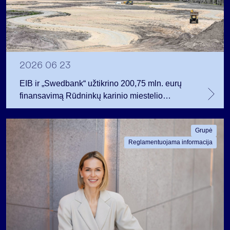
2026 06 23
EIB ir „Swedbank“ užtikrino 200,75 mln. eurų
finansavimą Rūdninkų karinio miestelio
vystytojai
Grupė
Reglamentuojama informacija