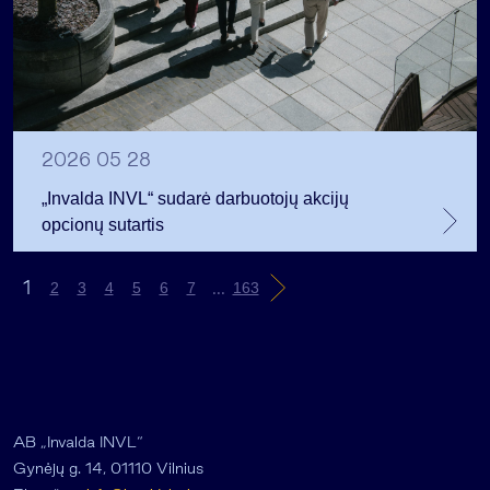
2026 05 28
„Invalda INVL“ sudarė darbuotojų akcijų
opcionų sutartis
1
...
2
3
4
5
6
7
163
AB „Invalda INVL“
Gynėjų g. 14, 01110 Vilnius