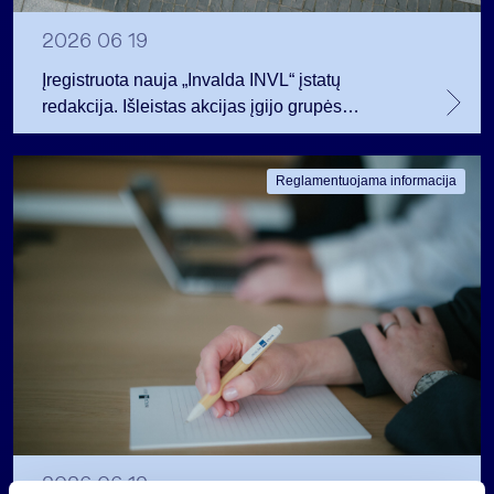
2026 06 19
Įregistruota nauja „Invalda INVL“ įstatų
redakcija. Išleistas akcijas įgijo grupės
darbuotojai.
Reglamentuojama informacija
2026 06 19