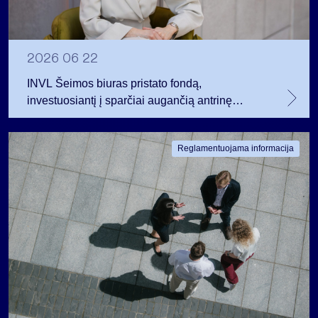
2026 06 22
INVL Šeimos biuras pristato fondą,
investuosiantį į sparčiai augančią antrinę
privataus kapitalo rinką
Reglamentuojama informacija