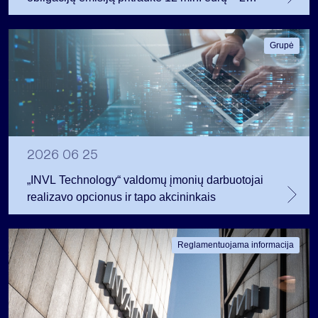
mln. daugiau nei planavo
Grupė
2026 06 25
„INVL Technology“ valdomų įmonių darbuotojai
realizavo opcionus ir tapo akcininkais
Reglamentuojama informacija