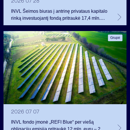
2026 07 28
INVL Šeimos biuras į antrinę privataus kapitalo
rinką investuojantį fondą pritraukė 17,4 mln.
JAV dolerių
Grupė
2026 07 07
INVL fondo įmonė „REFI Blue“ per viešą
obligacijų emisiją pritraukė 12 mln. eurų – 2