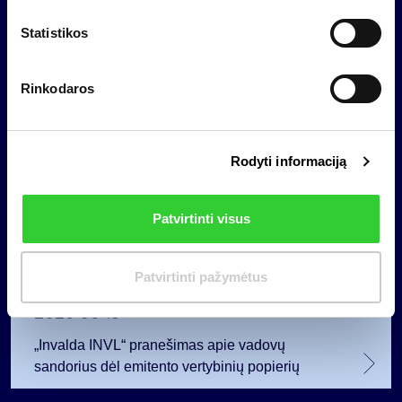
darbuotojams tapus akcininkais
i
m
Statistikos
o
Reglamentuojama informacija
p
Rinkodaros
a
s
i
Rodyti informaciją
r
i
n
Patvirtinti visus
k
i
m
Patvirtinti pažymėtus
a
2026 06 18
s
„Invalda INVL“ pranešimas apie vadovų
sandorius dėl emitento vertybinių popierių