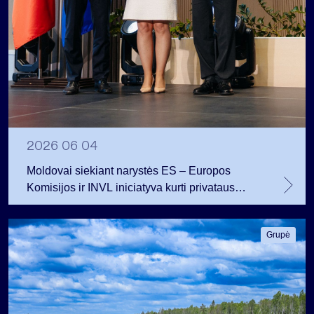
2026 06 04
Moldovai siekiant narystės ES – Europos
Komisijos ir INVL iniciatyva kurti privataus
kapitalo fondą
Grupė