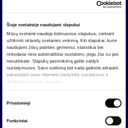
Informacija apie „Invalda INVL“ išleistas akcijas
ir suteikiamus balsus nuo 2026 m. birželio 19 d
Šioje svetainėje naudojami slapukai
Mūsų svetainė naudoja būtinuosius slapukus, siekiant
Bendrovė
užtikrinti sklandų svetainės veikimą. Kiti slapukai, kurie
naudojami Jūsų patirties gerinimui, statistikai bei
rinkodarai nėra automatiškai nustatomi, jeigu Jūs su jais
nesutinkate. Slapukų pasirinkimą galite valdyti
nustatymuose. Savo sutikimą bet kada galėsite atšaukti
pakeisdami savo interneto naršyklės nustatymus ir
ištrindami įrašytus slapukus.
S
Privalomieji
u
t
2026 06 19
i
Funkciniai
„Invalda INVL“ įstatinis kapitalas padidėjo
k