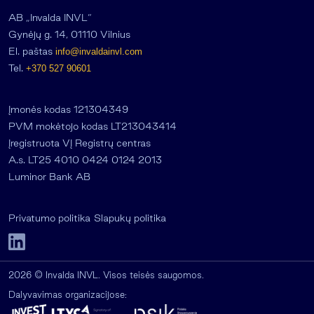
AB „Invalda INVL“
Gynėjų g. 14, 01110 Vilnius
El. paštas
info@invaldainvl.com
Tel.
+370 527 90601
Įmonės kodas 121304349
PVM mokėtojo kodas LT213043414
Įregistruota VĮ Registrų centras
A.s. LT25 4010 0424 0124 2013
Luminor Bank AB
Privatumo politika
Slapukų politika
2026 © Invalda INVL. Visos teisės saugomos.
Dalyvavimas organizacijose: