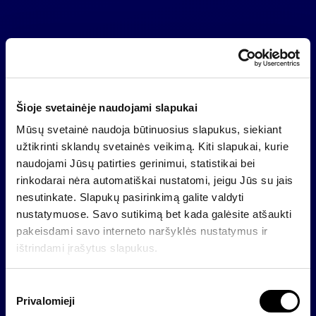
Šioje svetainėje naudojami slapukai
Mūsų svetainė naudoja būtinuosius slapukus, siekiant
užtikrinti sklandų svetainės veikimą. Kiti slapukai, kurie
naudojami Jūsų patirties gerinimui, statistikai bei
rinkodarai nėra automatiškai nustatomi, jeigu Jūs su jais
nesutinkate. Slapukų pasirinkimą galite valdyti
nustatymuose. Savo sutikimą bet kada galėsite atšaukti
pakeisdami savo interneto naršyklės nustatymus ir
ištrindami įrašytus slapukus.
S
Privalomieji
u