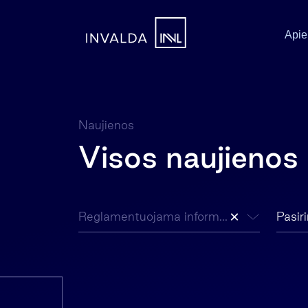
Apie
Naujienos
Visos naujienos
×
Reglamentuojama informacija
Pasir