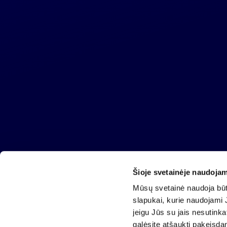
Šioje svetainėje naudojam
AB „Invalda INVL“
Mūsų svetainė naudoja būti
Gynėjų g. 14, 01110 Vilnius
slapukai, kurie naudojami J
El. paštas
info@invaldainvl.com
jeigu Jūs su jais nesutink
Tel.
+370 527 90601
galėsite atšaukti pakeisda