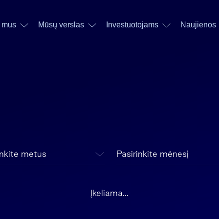
 mus
Mūsų verslas
Investuotojams
Naujienos
inkite metus
Pasirinkite mėnesį
Įkeliama...