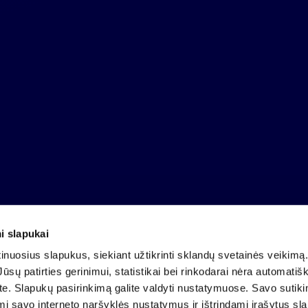
i slapukai
Įmonės kodas 121304349
nuosius slapukus, siekiant užtikrinti sklandų svetainės veikimą. 
PVM mokėtojo kodas LT213043414
ūsų patirties gerinimui, statistikai bei rinkodarai nėra automatiš
Įregistruota VĮ Registrų centras
ate. Slapukų pasirinkimą galite valdyti nustatymuose. Savo sutik
A.s. LT25 4010 0424 0124 2013
mi savo interneto naršyklės nustatymus ir ištrindami įrašytus sl