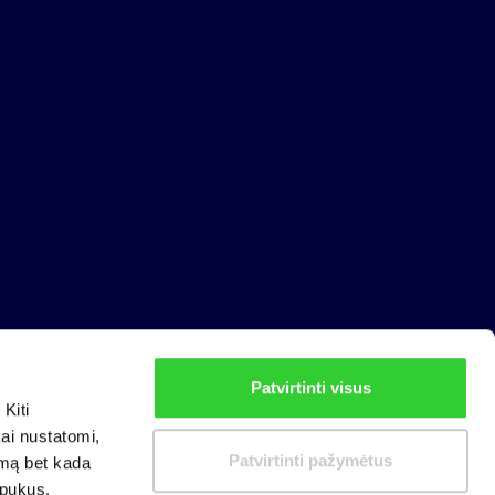
Patvirtinti visus
Privatumo politika
Kiti
Slapukų politika
kai nustatomi,
Patvirtinti pažymėtus
imą bet kada
apukus.