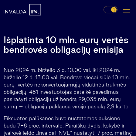
Išplatinta 10 mln. eurų vertės
bendrovės obligacijų emisija
Nuo 2024 m. birželio 3 d. 10.00 val. iki 2024 m.
birželio 12 d. 13.00 val. Bendrovė viešai siūlė 10 mln.
eurų vertės nekonvertuojamųjų vidutinės trukmės
obligacijų. 481 investuotojas pateikė pavedimus
pasirašyti obligacijų už bendrą 29,035 mln. eurų
sumą – obligacijų paklausa viršijo pasiūlą 2,9 karto.
Fiksuotos palūkanos buvo nustatomos aukciono
būdu 7-8 proc. intervale. Paraiškų dydis, kokybė ir
įvairovė leido „Invaldai INVL“ nustatyti 7 proc. metinę