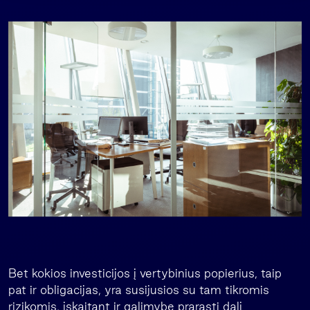
Bet kokios investicijos į vertybinius popierius, taip
pat ir obligacijas, yra susijusios su tam tikromis
rizikomis, įskaitant ir galimybę prarasti dalį