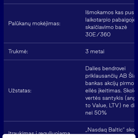
Išmokamos kas pusę
laikotarpio pabaigoje,
Palūkanų mokėjimas:
skaičiavimo bazė
30E/360
Trukmė:
3 metai
Dalies bendrovei
priklausančių AB Šiau
bankas akcijų pirmos
Užstatas:
eilės įkeitimas. Skolos
vertės santykis (angl
to Value, LTV) ne di
nei 50%
„Nasdaq Baltic“ skol
Įtraukimas į reguliuojamą
vertybinių popierių s