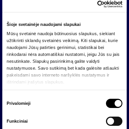
rinką:
nuo 2024 m. liepos 1 
ISIN kodas
LT0000409229
Šioje svetainėje naudojami slapukai
Mūsų svetainė naudoja būtinuosius slapukus, siekiant
Bazinis prospektas (ang
užtikrinti sklandų svetainės veikimą. Kiti slapukai, kurie
Bazinis prospektas
kalba)
naudojami Jūsų patirties gerinimui, statistikai bei
rinkodarai nėra automatiškai nustatomi, jeigu Jūs su jais
Atnaujintos galutinės
nesutinkate. Slapukų pasirinkimą galite valdyti
Atnaujintos galutinės s
sąlygos (nurodyta galutine
nustatymuose. Savo sutikimą bet kada galėsite atšaukti
(anglų kalba)
palūkanų norma)
pakeisdami savo interneto naršyklės nustatymus ir
ištrindami įrašytus slapukus.
Atnaujinta santrauka (li
Atnaujinta santrauka
S
kalba)
Privalomieji
u
t
Atnaujinta santrauka (la
Atnaujinta santrauka
i
Funkciniai
kalba)
k