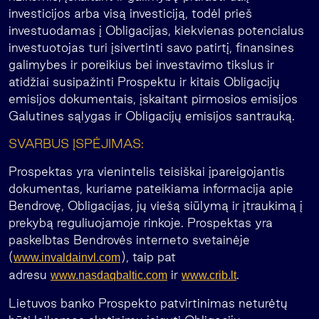
investicijos arba visą investiciją, todėl prieš
investuodamas į Obligacijas, kiekvienas potencialus
investuotojas turi įsivertinti savo patirtį, finansines
galimybes ir poreikius bei investavimo tikslus ir
atidžiai susipažinti Prospektu ir kitais Obligacijų
emisijos dokumentais, įskaitant pirmosios emisijos
Galutines sąlygas ir Obligacijų emisijos santrauką.
SVARBUS ĮSPĖJIMAS:
Prospektas yra vienintelis teisiškai įpareigojantis
dokumentas, kuriame pateikiama informacija apie
Bendrovę, Obligacijas, jų viešą siūlymą ir įtraukimą į
prekybą reguliuojamoje rinkoje. Prospektas yra
paskelbtas Bendrovės interneto svetainėje
(
), taip pat
www.invaldainvl.com
adresu
ir
.
www.nasdaqbaltic.com
www.crib.lt
Lietuvos banko Prospekto patvirtinimas neturėtų