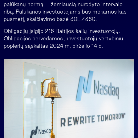
palūkanų normą – žemiausią nurodyto intervalo
ribą. Palūkanos investuotojams bus mokamos kas
pusmetį, skaičiavimo bazė 30E/360.
Obligacijų įsigijo 216 Baltijos šalių investuotojų.
Obligacijos pervedamos į investuotojų vertybinių
popierių sąskaitas 2024 m. birželio 14 d.