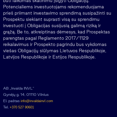
būti laikomas skatinimu įsigyti Obligacijų.
Potencialiems investuotojams rekomenduojama
prieš priimant investavimo sprendimą susipažinti su
Prospektu siekiant suprasti visą su sprendimu
investuoti į Obligacijas susijusią galimą riziką ir
grąžą. Be to, atkreiptinas dėmesys, kad Prospektas
parengtas pagal Reglamento 2017/1129
reikalavimus ir Prospekto pagrindu bus vykdomas
viešas Obligacijų siūlymas Lietuvos Respublikoje,
Latvijos Respublikoje ir Estijos Respublikoje.
AB „Invalda INVL“
Gynėjų g. 14, 01110 Vilnius
El. paštas
info@invaldainvl.com
Tel.
+370 527 90601