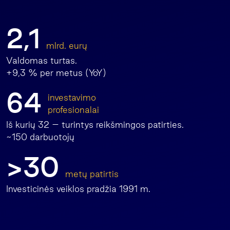
2,1
mlrd. eurų
Valdomas turtas.
+9,3 % per metus (YoY)
64
investavimo
profesionalai
Iš kurių 32 – turintys reikšmingos patirties.
~150 darbuotojų
>30
metų patirtis
Investicinės veiklos pradžia 1991 m.