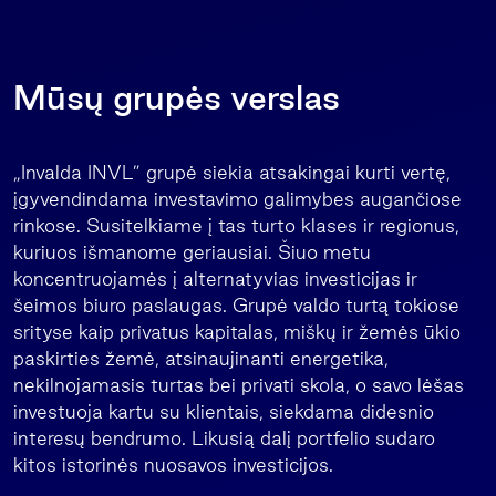
Mūsų grupės verslas
„Invalda INVL” grupė siekia atsakingai kurti vertę,
įgyvendindama investavimo galimybes augančiose
rinkose. Susitelkiame į tas turto klases ir regionus,
kuriuos išmanome geriausiai. Šiuo metu
koncentruojamės į alternatyvias investicijas ir
šeimos biuro paslaugas. Grupė valdo turtą tokiose
srityse kaip privatus kapitalas, miškų ir žemės ūkio
paskirties žemė, atsinaujinanti energetika,
nekilnojamasis turtas bei privati skola, o savo lėšas
investuoja kartu su klientais, siekdama didesnio
interesų bendrumo. Likusią dalį portfelio sudaro
kitos istorinės nuosavos investicijos.