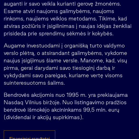
auganti ir savo veikla kurianti gerovę žmonėms.
Esame atviri naujoms galimybėms, naujoms
rinkoms, naujiems veiklos metodams. Tikime, kad
atviras požiūris ir įsigilinimas į naujas idėjas ženkliai
prisideda prie sprendimų sėkmės ir kokybės.
Augame investuodami į organišką turto valdymo
verslo plėtrą, o atsirandant galimybėms, vykdome
naujus įsigijimus šiame versle. Manome, kad, visų
pirma, gerai darydami savo tiesioginį darbą ir
vykdydami savo pareigas, kuriame vertę visoms
suinteresuotoms šalims.
Bendrovės akcijomis nuo 1995 m. yra prekiaujama
Nasdaq Vilnius biržoje. Nuo listingavimo pradžios
bendrovė išmokėjo akcininkams 99,5 mln. eurų
(dividendai ir akcijų supirkimas).
Finansiniai rezultatai