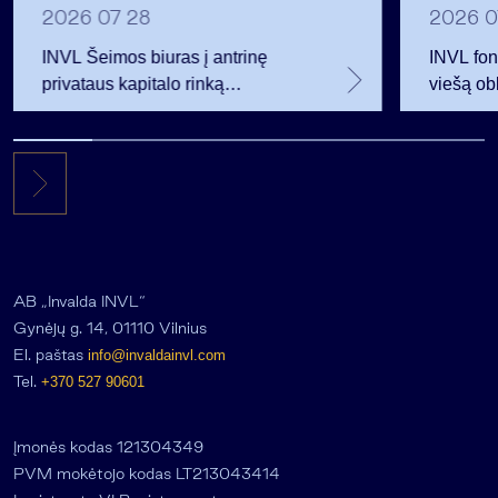
2026 07 28
2026 0
INVL Šeimos biuras į antrinę
INVL fon
privataus kapitalo rinką
viešą obl
investuojantį fondą pritraukė 17,4
12 mln. 
mln. JAV dolerių
planavo
AB „Invalda INVL“
Gynėjų g. 14, 01110 Vilnius
El. paštas
info@invaldainvl.com
Tel.
+370 527 90601
Įmonės kodas 121304349
PVM mokėtojo kodas LT213043414