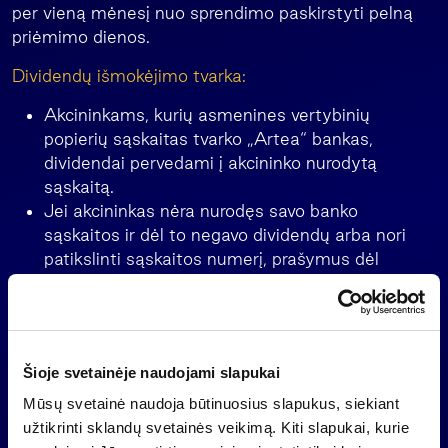
per vieną mėnesį nuo sprendimo paskirstyti pelną
priėmimo dienos.
Dividendų išmokėjimo tvarka:
Akcininkams, kurių asmenines vertybinių
popierių sąskaitas tvarko „Artea“ bankas,
dividendai pervedami į akcininko nurodytą
sąskaitą.
Jei akcininkas nėra nurodęs savo banko
sąskaitos ir dėl to negavo dividendų arba nori
patikslinti sąskaitos numerį, prašymus dėl
dividendų pervedimo į akcininko nurodytą
sąskaitą galima pateikti artimiausiame „Artea“
bankas klientų aptarnavimo padalinyje.
Akcininkams, kurių akcijas apskaito kiti sąskaitų
Šioje svetainėje naudojami slapukai
tvarkytojai (finansų maklerio įmonės ar
vertybinių popierių apskaitos paslaugas
Mūsų svetainė naudoja būtinuosius slapukus, siekiant
teikiantys bankų padaliniai), dividendai
užtikrinti sklandų svetainės veikimą. Kiti slapukai, kurie