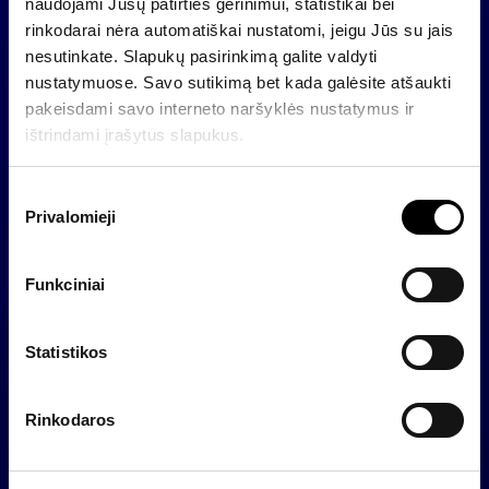
pervedami į pas juos atidarytą akcininko piniginių
naudojami Jūsų patirties gerinimui, statistikai bei
lėšų sąskaitą
rinkodarai nėra automatiškai nustatomi, jeigu Jūs su jais
nesutinkate. Slapukų pasirinkimą galite valdyti
nustatymuose. Savo sutikimą bet kada galėsite atšaukti
Dividendams ir akcijų supirkimams skirta suma
pakeisdami savo interneto naršyklės nustatymus ir
(EUR)
ištrindami įrašytus slapukus.
S
Privalomieji
u
t
i
Funkciniai
k
i
m
Statistikos
o
p
Rinkodaros
a
s
i