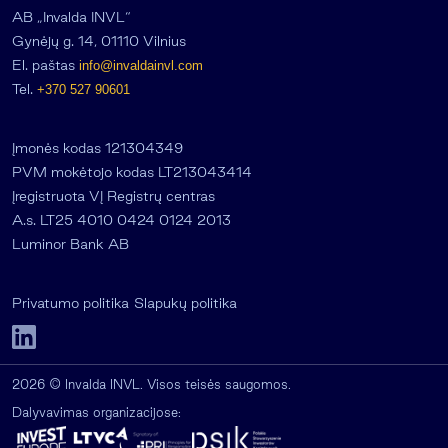
AB „Invalda INVL“
Gynėjų g. 14, 01110 Vilnius
El. paštas
info@invaldainvl.com
Tel.
+370 527 90601
Įmonės kodas 121304349
PVM mokėtojo kodas LT213043414
Įregistruota VĮ Registrų centras
A.s. LT25 4010 0424 0124 2013
Luminor Bank AB
Privatumo politika
Slapukų politika
2026 © Invalda INVL. Visos teisės saugomos.
Dalyvavimas organizacijose: