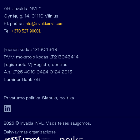
AB „Invalda INVL“
Gynėjų g. 14, 01110 Vilnius
El. paštas
info@invaldainvl.com
Tel.
+370 527 90601
Įmonės kodas 121304349
PVM mokėtojo kodas LT213043414
Įregistruota VĮ Registrų centras
A.s. LT25 4010 0424 0124 2013
Luminor Bank AB
Privatumo politika
Slapukų politika
2026 © Invalda INVL. Visos teisės saugomos.
Dalyvavimas organizacijose: