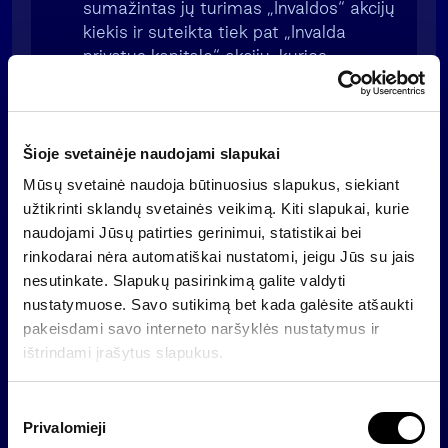
sumažintas jų turimas „Invaldos“ akcijų
kiekis ir suteikta tiek pat „Invalda
privatus kapitalo“ akcijų, kurios
nekotiruojamos NASDAQ Vilnius
biržoje. Pavyzdžiui, akcininkas turėjęs 10
tūkstančių „Invaldos“ akcijų, po
atskyrimo turėjo 5 455 „Invaldos LT“ ir 4
Šioje svetainėje naudojami slapukai
545 „Invalda privatus kapitalas“ akcijų.
Mūsų svetainė naudoja būtinuosius slapukus, siekiant
2014 m. „Invalda LT“, siekdama
užtikrinti sklandų svetainės veikimą. Kiti slapukai, kurie
pertvarkyti savo verslo modelį pagal
naudojami Jūsų patirties gerinimui, statistikai bei
klasikinius turto valdymo principus ir
rinkodarai nėra automatiškai nustatomi, jeigu Jūs su jais
orientuotis į tai, kad pagrindines
nesutinkate. Slapukų pasirinkimą galite valdyti
pajamas bendrovė gauna iš turto
nustatymuose. Savo sutikimą bet kada galėsite atšaukti
valdymo veiklos, atskyrė bendroves
pakeisdami savo interneto naršyklės nustatymus ir
„INVL Baltic Farmland“, „INVL Baltic
ištrindami įrašytus slapukus.
Real Estate“ ir „INVL Technology“. Su
bendrovės AB „Invalda LT” atskyrimo
S
sąlygomis susiję
Privalomieji
u
dokumentai:
Pranešimas apie parengtas