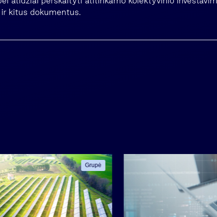
 bei atidžiai perskaityti atitinkamo kolektyvinio investav
 ir kitus dokumentus.
Grupė