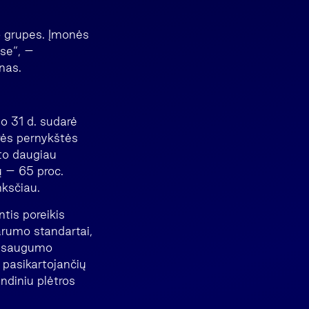
lo grupes. Įmonės
ose“, –
nas.
o 31 d. sudarė
vės pernykštės
rto daugiau
 – 65 proc.
nksčiau.
tis poreikis
arumo standartai,
ų saugumo
 pasikartojančių
ndiniu plėtros