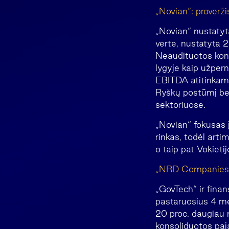
„Novian“: proverži
„Novian“ nustatyt
verte, nustatyta 
Neaudituotos kons
lygyje kaip užpern
EBITDA atitinkama
Ryškų postūmį ben
sektoriuose.
„Novian“ fokusas į
rinkas, todėl arti
o taip pat Vokietijo
„NRD Companies“:
„GovTech“ ir fina
pastaruosius 4 met
20 proc. daugiau
konsoliduotos paj