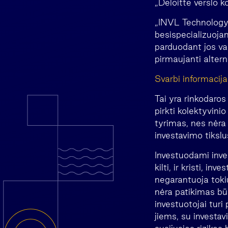
„Deloitte verslo k
„INVL Technology“
besispecializuoja
parduodant jos va
pirmaujanti alte
Svarbi informacij
Tai yra rinkodaros
pirkti kolektyvini
tyrimas, nes nėra 
investavimo tikslus
Investuodami invest
kilti, ir kristi, in
negarantuoja tokių
nėra patikimas būs
investuotojai turi
jiems, su investav