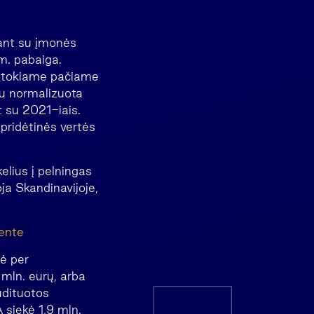
nant su įmonės
m. pabaiga.
o tokiame pačiame
pu normalizuota
t su 2021-iais.
pridėtinės vertės
kelius į pelningas
ja Skandinavijoje,
ente
ė per
 mln. eurų, arba
udituotos
 siekė 1,9 mln.