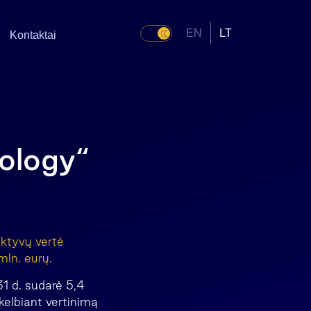
EN
LT
Kontaktai
ology“
aktyvų vertė
mln. eurų.
31 d. sudarė 5,4
kelbiant vertinimą