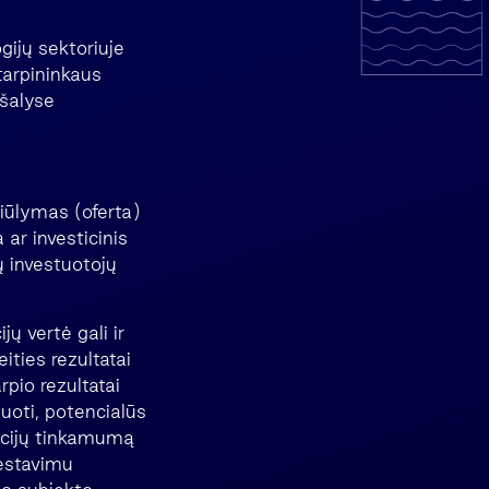
gijų sektoriuje
tarpininkaus
 šalyse
siūlymas (oferta)
 ar investicinis
ų investuotojų
jų vertė gali ir
eities rezultatai
rpio rezultatai
uoti, potencialūs
ticijų tinkamumą
vestavimu