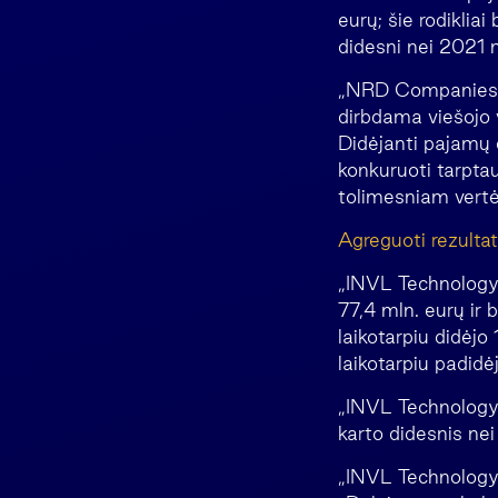
eurų; šie rodikliai
didesni nei 2021 
„NRD Companies“ s
dirbdama viešojo 
Didėjanti pajamų 
konkuruoti tarpta
tolimesniam vertė
Agreguoti rezultat
„INVL Technology
77,4 mln. eurų ir
laikotarpiu didėjo
laikotarpiu padidėj
„INVL Technology“
karto didesnis nei
„INVL Technology“