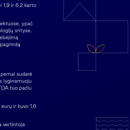
 1,9 ir 6,2 karto
jektuose, ypač
ogijų srityse.
gebėjimą
 pagrindą
pernai sudarė
as lyginamuoju
ITDA tuo pačiu
eurų ir buvo 1,6
 vertintoja