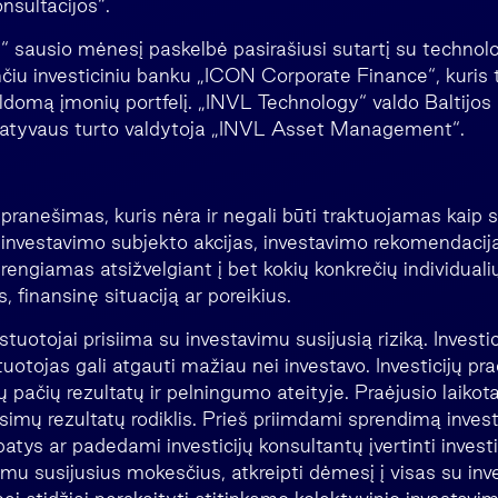
onsultacijos“.
 sausio mėnesį paskelbė pasirašiusi sutartį su technolo
nčiu investiciniu banku „ICON Corporate Finance“, kuris 
ldomą įmonių portfelį. „INVL Technology“ valdo Baltijos
rnatyvaus turto valdytoja „INVL Asset Management“.
a
 pranešimas, kuris nėra ir negali būti traktuojamas kaip 
o investavimo subjekto akcijas, investavimo rekomendacija
rengiamas atsižvelgiant į bet kokių konkrečių individuali
, finansinę situaciją ar poreikius.
uotojai prisiima su investavimu susijusią riziką. Investici
vestuotojas gali atgauti mažiau nei investavo. Investicijų pra
 pačių rezultatų ir pelningumo ateityje. Praėjusio laikota
imų rezultatų rodiklis. Prieš priimdami sprendimą invest
 patys ar padedami investicijų konsultantų įvertinti inves
imu susijusius mokesčius, atkreipti dėmesį į visas su in