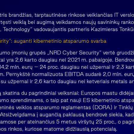
tris brandžias, tarptautinėse rinkose veikiančias IT vers
 tęsti veiklą bei augimą veikdamos naujų savininkų rank
 Technology“ vadovaujantis partneris Kazimieras Tonkū
ity“: auganti kibernetinio atsparumo svarba
gumo įmonių grupės „NRD Cyber Security“ vertė gruodži
 tai yra 2,6 karto daugiau nei 2021 m. pabaigoje. Bendro
4,2 mln. eurų – 24 proc. daugiau nei užpernai ir 2,3 ka
m. Pernykštė normalizuota EBITDA sudarė 2,0 mln. eurų
 su užpernai ir 2,6 karto daugiau nei ketveriais metais a
skatina du pagrindiniai veiksniai: Europos mastu didėjan
umo sprendimams, o taip pat nauji ES kibernetinio atsp
meninės veiklos atsparumo reglamentas (DORA) ir Tinkl
 Atsižvelgdama į augančią paklausą bendrovė siekia, kad
jamose per ateinančius 5 metus viršytų 25 proc., o pagri
pos rinkos, kuriose matome didžiausią potencialą.