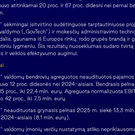
 buvo atitinkamai 20 proc. ir 67 proc. didesni nei pernai bei
m.
ėkmingai įsitvirtino sudėtinguose tarptautiniuose pro
valdymo („GovTech“) ir mokesčių administravimo technol
dalis, gaunama iš Europos rinkų, rodo grupės brandą ir 
utiniu lygmeniu. Šis rezultatų nuoseklumas sudaro tvirtą
s ir veiklos efektyvumo augimui.
ai
“ valdomų bendrovių agreguotos neaudituotos pajamos 
 buvo 12 proc. didesnės nei 2024-aisiais. Bendrasis peln
 15 proc., iki 22,4 mln. eurų. Agreguota normalizuota EB
o 42 proc., iki 7,5 mln. eurų.
 neaudituotas grynasis pelnas 2025 m. siekė 13,3 mln. 
 2024-aisiais (8,1 mln. eurų).
 valdomų įmonių verčių nustatymą atliko nepriklausoma