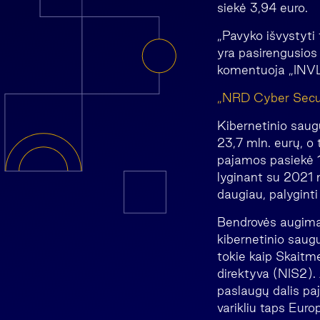
siekė 3,94 euro.
„Pavyko išvystyti 
yra pasirengusios
komentuoja „INVL
„NRD Cyber Secur
Kibernetinio sau
23,7 mln. eurų, o
pajamos pasiekė 1
lyginant su 2021 
daugiau, palyginti
Bendrovės augimą 
kibernetinio saug
tokie kaip Skait
direktyva (NIS2).
paslaugų dalis pa
varikliu taps Euro