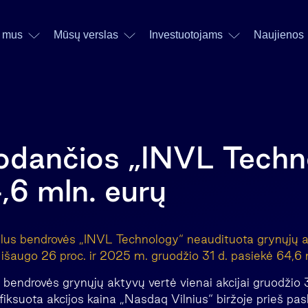
 mus
Mūsų verslas
Investuotojams
Naujienos
uodančios „INVL Techn
,6 mln. eurų
verslus bendrovės „INVL Technology“ neaudituota grynųjų 
šaugo 26 proc. ir 2025 m. gruodžio 31 d. pasiekė 64,6 
 bendrovės grynųjų aktyvų vertė vienai akcijai gruodžio 
fiksuota akcijos kaina „Nasdaq Vilnius“ biržoje prieš pas