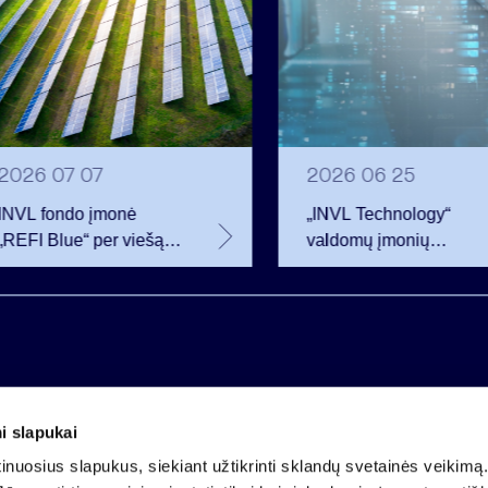
2026 07 07
2026 06 25
INVL fondo įmonė
„INVL Technology“
„REFI Blue“ per viešą
valdomų įmonių
obligacijų emisiją
darbuotojai realizavo
pritraukė 12 mln. eurų –
opcionus ir tapo
2 mln. daugiau nei
akcininkais
planavo
i slapukai
Įmonės kodas 121304349
nuosius slapukus, siekiant užtikrinti sklandų svetainės veikimą. 
PVM mokėtojo kodas LT213043414