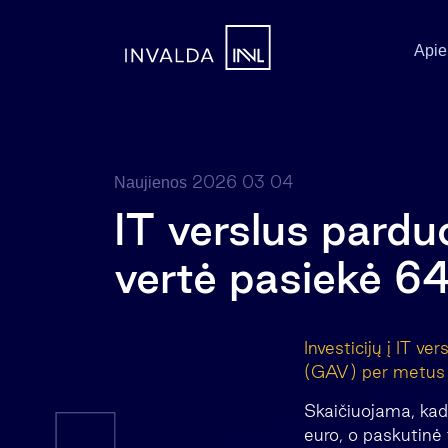
Apie
2026 03 04
Naujienos
IT verslus pard
vertė pasiekė 64
Investicijų į IT 
(GAV) per metus i
Skaičiuojama, kad
euro, o paskutinė 