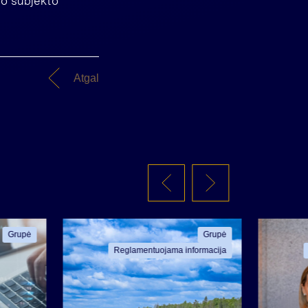
imo subjekto
Atgal
Grupė
Grupė
Reglamentuojama informacija