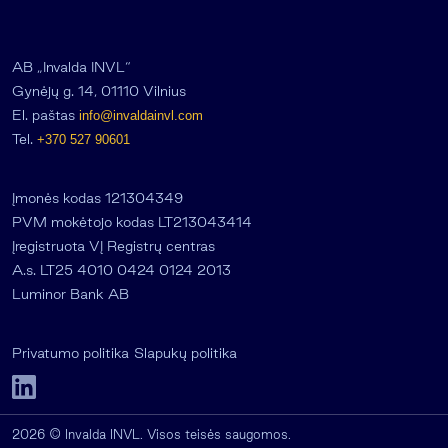
AB „Invalda INVL“
Gynėjų g. 14, 01110 Vilnius
El. paštas
info@invaldainvl.com
Tel.
+370 527 90601
Įmonės kodas 121304349
PVM mokėtojo kodas LT213043414
Įregistruota VĮ Registrų centras
A.s. LT25 4010 0424 0124 2013
Luminor Bank AB
Privatumo politika
Slapukų politika
2026 © Invalda INVL. Visos teisės saugomos.