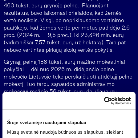
460 tūkst. eurų grynojo pelno. Planuojant
rezultatus, buvo laikomasi prielaidos, kad žemės
vertė nesikeis. Visgi, po nepriklausomo vertinimo
paaiškėjo, kad žemės vertė per metus padidėjo 2,6
proc. (2024 m. – 9,5 proc.), iki 23,326 mln. eurų
(vidutiniškai 7,57 tūkst. eurų už hektarą). Taip pat
nebuvo vertintas pirkėjų skolų vertės pokytis.
Grynąjį pelną 188 tūkst. eurų mažino mokestiniai
pokyčiai – dėl nuo 2026 m. didėjančio pelno
mokesčio Lietuvoje teko perskaičiuoti atidėtąjį pelno
mokestį. Tuo tarpu sąnaudos administravimo
mokesčiui mažėjo 56 tūkst. eurų dėl išaugusių
pradelstų skolų. Eliminavus šiuos prognozėje
nenumatytus veiksnius, bendrovės grynasis pelnas
siektų 463 tūkst. eurų ir viršytų metų pradžioje
keltus tikslus.
Šioje svetainėje naudojami slapukai
Mūsų svetainė naudoja būtinuosius slapukus, siekiant
„Galima teigti, kad bendrovė, įvertinus palankias