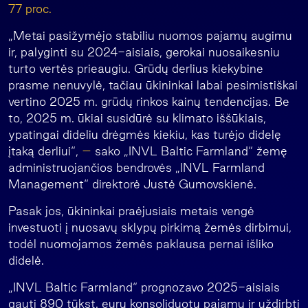
77 proc.
„Metai pasižymėjo stabiliu nuomos pajamų augimu
ir, palyginti su 2024-aisiais, gerokai nuosaikesniu
turto vertės prieaugiu. Grūdų derlius kiekybine
prasme nenuvylė, tačiau ūkininkai labai pesimistiškai
vertino 2025 m. grūdų rinkos kainų tendencijas. Be
to, 2025 m. ūkiai susidūrė su klimato iššūkiais,
ypatingai dideliu drėgmės kiekiu, kas turėjo didelę
įtaką derliui“,
–
sako „INVL Baltic Farmland“ žemę
administruojančios bendrovės „INVL Farmland
Management“ direktorė Justė Gumovskienė.
Pasak jos, ūkininkai praėjusiais metais vengė
investuoti į nuosavų sklypų pirkimą žemės dirbimui,
todėl nuomojamos žemės paklausa pernai išliko
didelė.
„INVL Baltic Farmland“ prognozavo 2025-aisiais
gauti 890 tūkst. eurų konsoliduotų pajamų ir uždirbti