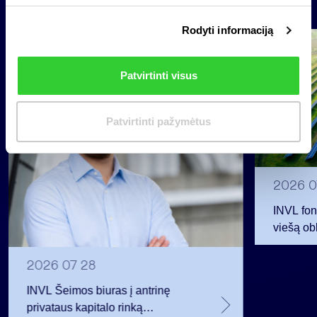
Naujienos
i
Rodyti informaciją
r
Grupė
i
Reglamentuojama informacija
n
Patvirtinti visus
k
i
m
Patvirtinti pažymėtus
a
s
2026 0
INVL fon
viešą obl
12 mln. 
planavo
2026 07 28
INVL Šeimos biuras į antrinę
privataus kapitalo rinką