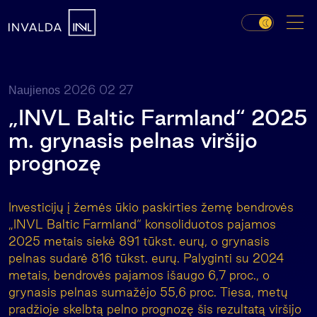
2026 02 27
Naujienos
„INVL Baltic Farmland“ 2025
m. grynasis pelnas viršijo
prognozę
Investicijų į žemės ūkio paskirties žemę bendrovės
„INVL Baltic Farmland“ konsoliduotos pajamos
2025 metais siekė 891 tūkst. eurų, o grynasis
pelnas sudarė 816 tūkst. eurų. Palyginti su 2024
metais, bendrovės pajamos išaugo 6,7 proc., o
grynasis pelnas sumažėjo 55,6 proc. Tiesa, metų
pradžioje skelbtą pelno prognozę šis rezultatą viršijo