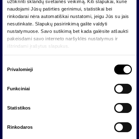
užtikrinti sklandų svetainės veikimą. Kiti slapukai, kurie
rinkos tendencijas, leidusias išauginti turto vertę,
naudojami Jūsų patirties gerinimui, statistikai bei
pasiekė ir viršijo 2025 m. numatytus finansinius
rinkodarai nėra automatiškai nustatomi, jeigu Jūs su jais
tikslus”,
–
sako J. Gumovskienė.
nesutinkate. Slapukų pasirinkimą galite valdyti
„INVL Baltic Farmland“ nuosavas kapitalas 2025
nustatymuose. Savo sutikimą bet kada galėsite atšaukti
metų gruodžio pabaigoje sudarė 20,172 mln. eurų, o
pakeisdami savo interneto naršyklės nustatymus ir
šis rodiklis akcijai – 6,25 euro.
ištrindami įrašytus slapukus.
„Nasdaq“ Vilniaus biržoje listinguojamos „INVL
S
Baltic Farmland“ antrinės įmonės Lietuvoje valdo
Privalomieji
u
apie 3 tūkst. hektarų žemės ūkio paskirties žemės,
t
kuri nuomojama žemės ūkio bendrovėms ir
i
ūkininkams.
Funkciniai
k
i
m
Statistikos
Atgal
o
p
Rinkodaros
a
s