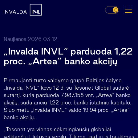
2026 03 12
Naujienos
„Invalda INVL“ parduoda 1,22
proc. „Artea“ banko akcijų
Pirmaujanti turto valdymo grupė Baltijos šalyse
„Invalda INVL“ kovo 12 d. su Tesonet Global sudarė
sutartį, kuria parduoda 7.987.158 vnt. „Artea“ banko
akcijų, sudarančių 1,22 proc. banko įstatinio kapitalo.
Šiuo metu „Invalda INVL“ valdo 19,94 proc. „Artea“
banko akcijų.
„Tesonet yra vienas sėkmingiausių globaliai
veikiančių Lietuvos verslų. Tikime, kad jų įsitraukimas