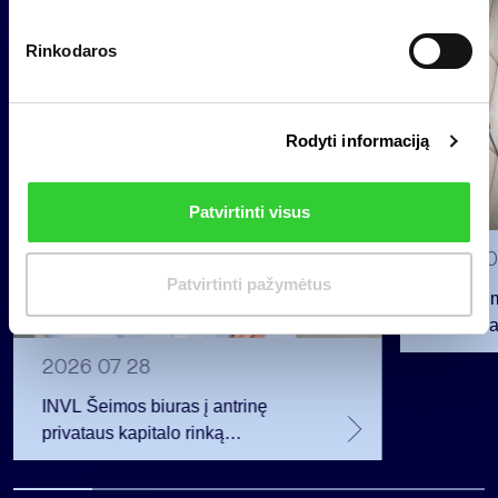
o
Grupė
p
Reglamentuojama informacija
Rinkodaros
a
s
i
Rodyti informaciją
r
i
n
Patvirtinti visus
k
i
2026 0
m
Patvirtinti pažymėtus
Pranešim
a
INVL“ ba
s
2026 07 28
INVL Šeimos biuras į antrinę
privataus kapitalo rinką
investuojantį fondą pritraukė 17,4
mln. JAV dolerių