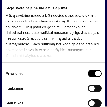
pabaigos iki sandorio uždarymo dienos.
Šioje svetainėje naudojami slapukai
Sandoris bus užbaigtas tik, jei Tesonet Global gaus
Mūsų svetainė naudoja būtinuosius slapukus, siekiant
priežiūros institucijų ir kitus būtinus leidimus
užtikrinti sklandų svetainės veikimą. Kiti slapukai, kurie
(Europos centrinio banko, Lietuvos banko ir kt.).
naudojami Jūsų patirties gerinimui, statistikai bei
Sandorį tikimąsi užbaigti iki 2027 m. pirmojo
rinkodarai nėra automatiškai nustatomi, jeigu Jūs su jais
ketvirčio pabaigos.
nesutinkate. Slapukų pasirinkimą galite valdyti
Asmuo papildomai informacijai:
nustatymuose. Savo sutikimą bet kada galėsite atšaukti
AB „Invalda INVL“ vadovas Darius Šulnis
pakeisdami savo interneto naršyklės nustatymus ir
darius.sulnis@invl.com
ištrindami įrašytus slapukus.
S
Privalomieji
u
Atgal
t
i
Funkciniai
k
Naujienos
i
m
Statistikos