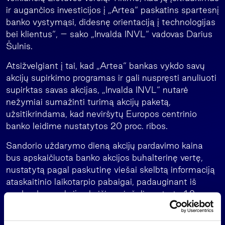
ir augančios investicijos į „Artea“ paskatins spartesnį
banko vystymąsi, didesnę orientaciją į technologijas
bei klientus“, – sako „Invalda INVL“ vadovas Darius
Šulnis.
Atsižvelgiant į tai, kad „Artea“ bankas vykdo savų
akcijų supirkimo programas ir gali nuspręsti anuliuoti
supirktas savas akcijas, „Invalda INVL“ nutarė
nežymiai sumažinti turimą akcijų paketą,
užsitikrindama, kad neviršytų Europos centrinio
banko leidime nustatytos 20 proc. ribos.
Sandorio uždarymo dieną akcijų pardavimo kaina
bus apskaičiuota banko akcijos buhalterinę vertę,
nustatytą pagal paskutinę viešai skelbtą informaciją
ataskaitinio laikotarpio pabaigai, padauginant iš
parduodamo akcijų skaičiaus ir šalių sutarto 1,2
koeficiento, bei koreguojant, atsižvelgiant į akcinius
įvykius, kurie įvyko nuo ataskaitinio laikotarpio