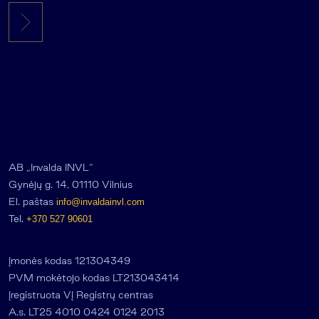
AB „Invalda INVL“
Gynėjų g. 14, 01110 Vilnius
El. paštas
info@invaldainvl.com
Tel.
+370 527 90601
Įmonės kodas 121304349
PVM mokėtojo kodas LT213043414
Įregistruota VĮ Registrų centras
A.s. LT25 4010 0424 0124 2013