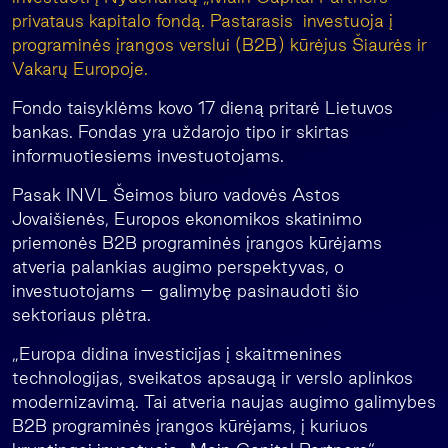
privataus kapitalo fondą. Pastarasis investuoja į
programinės įrangos verslui (B2B) kūrėjus Šiaurės ir
Vakarų Europoje.
Fondo taisyklėms kovo 17 dieną pritarė Lietuvos
bankas. Fondas yra uždarojo tipo ir skirtas
informuotiesiems investuotojams.
Pasak INVL Šeimos biuro vadovės Astos
Jovaišienės, Europos ekonomikos skatinimo
priemonės B2B programinės įrangos kūrėjams
atveria palankias augimo perspektyvas, o
investuotojams – galimybę pasinaudoti šio
sektoriaus plėtra.
„Europa didina investicijas į skaitmenines
technologijas, sveikatos apsaugą ir verslo aplinkos
modernizavimą. Tai atveria naujas augimo galimybes
B2B programinės įrangos kūrėjams, į kuriuos