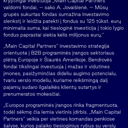
kryptingai investuoja „Main Capital Partners“
valdomi fondai, – sako A. Jovaišienė. – Mūsų
grupės sukurtas fondas sumažina investavimo
slenkstį ir leidžia patekti į fondus su 125 tūkst. eurų
minimalia suma, kai tiesioginė investicija į tokio lygio
fondus paprastai siekia kelis milijonus eurų.“
„Main Capital Partners“ investavimo strategija
orientuota į B2B programinės įrangos sektoriaus
plėtrą Europoje ir Šiaurės Amerikoje. Bendrovės
fondai tikslingai investuoja į mažas ir vidutines
įmones, pasižyminčias dideliu augimo potencialu,
tvariu verslo modeliu, kuriame reikšmingą dalį
pajamų sudaro ilgalaikės klientų sutartys ir
prenumeratos mokesčiai.
„Europos programinės įrangos rinka fragmentuota,
todėl sėkmę čia lemia vietinis įdirbis. „Main Capital
Partners“ veikia per vietines komandas penkiose
šalyse, kurios palaiko tiesioginius ryšius su verslų