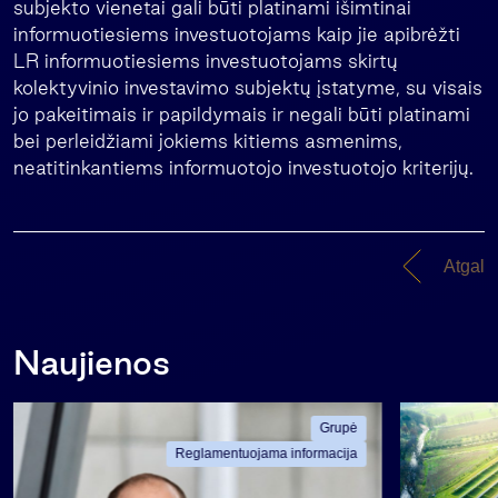
subjekto vienetai gali būti platinami išimtinai
informuotiesiems investuotojams kaip jie apibrėžti
LR informuotiesiems investuotojams skirtų
kolektyvinio investavimo subjektų įstatyme, su visais
jo pakeitimais ir papildymais ir negali būti platinami
bei perleidžiami jokiems kitiems asmenims,
neatitinkantiems informuotojo investuotojo kriterijų.
Atgal
Naujienos
Grupė
Reglamentuojama informacija