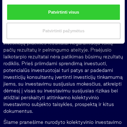
i
konkrečių individualių investuotojų investavimo
n
tikslus, finansinę situaciją ar poreikius.
Patvirtinti visus
k
i
Investuodami investuotojai prisiima su investavimu
m
susijusią riziką. Investicijų vertė gali ir kilti, ir kristi,
Patvirtinti pažymėtus
a
investuotojas gali atgauti mažiau nei investavo.
s
Investicijų praeities rezultatai negarantuoja tokių
pačių rezultatų ir pelningumo ateityje. Praėjusio
laikotarpio rezultatai nėra patikimas būsimų rezultatų
rodiklis. Prieš priimdami sprendimą investuoti,
potencialūs investuotojai turi patys ar padedami
investicijų konsultantų įvertinti investicijų tinkamumą
jiems, su investavimu susijusius mokesčius, atkreipti
dėmesį į visas su investavimu susijusias rizikas bei
atidžiai perskaityti atitinkamo kolektyvinio
investavimo subjekto taisykles, prospektą ir kitus
dokumentus.
Šiame pranešime nurodyto kolektyvinio investavimo