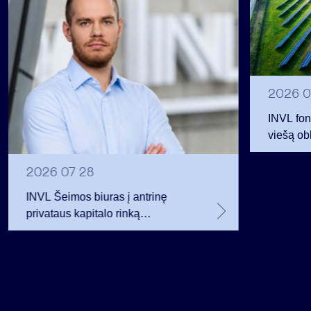
2026 0
INVL fon
viešą obl
12 mln. 
planavo
2026 07 28
INVL Šeimos biuras į antrinę
privataus kapitalo rinką
investuojantį fondą pritraukė 17,4
mln. JAV dolerių