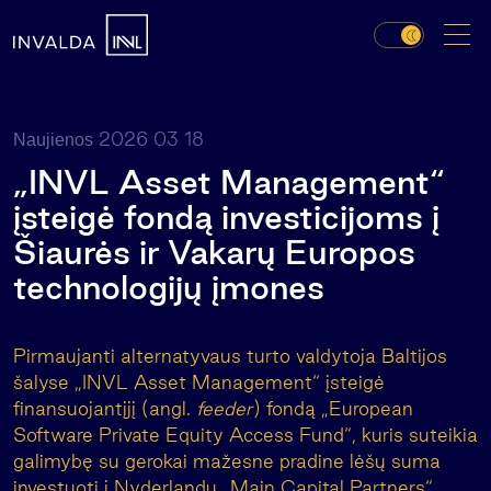
2026 03 18
Naujienos
„INVL Asset Management“
įsteigė fondą investicijoms į
Šiaurės ir Vakarų Europos
technologijų įmones
Pirmaujanti alternatyvaus turto valdytoja Baltijos
šalyse „INVL Asset Management“ įsteigė
finansuojantįjį (angl.
feeder
) fondą „European
Software Private Equity Access Fund“, kuris suteikia
galimybę su gerokai mažesne pradine lėšų suma
investuoti į Nyderlandų „Main Capital Partners“