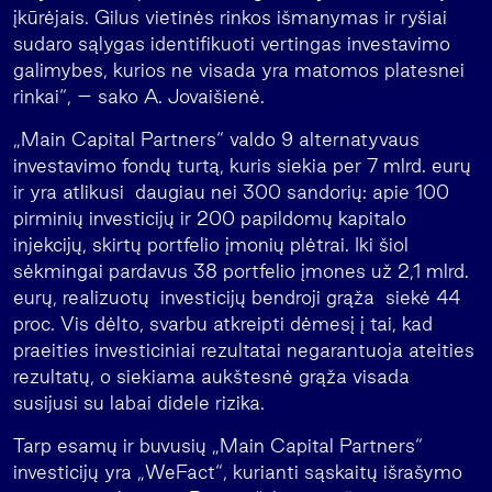
įkūrėjais. Gilus vietinės rinkos išmanymas ir ryšiai
sudaro sąlygas identifikuoti vertingas investavimo
galimybes, kurios ne visada yra matomos platesnei
rinkai“, – sako A. Jovaišienė.
„Main Capital Partners“ valdo 9 alternatyvaus
investavimo fondų turtą, kuris siekia per 7 mlrd. eurų
ir yra atlikusi daugiau nei 300 sandorių: apie 100
pirminių investicijų ir 200 papildomų kapitalo
injekcijų, skirtų portfelio įmonių plėtrai. Iki šiol
sėkmingai pardavus 38 portfelio įmones už 2,1 mlrd.
eurų, realizuotų investicijų bendroji grąža siekė 44
proc. Vis dėlto, svarbu atkreipti dėmesį į tai, kad
praeities investiciniai rezultatai negarantuoja ateities
rezultatų, o siekiama aukštesnė grąža visada
susijusi su labai didele rizika.
Tarp esamų ir buvusių „Main Capital Partners“
investicijų yra „WeFact“, kurianti sąskaitų išrašymo