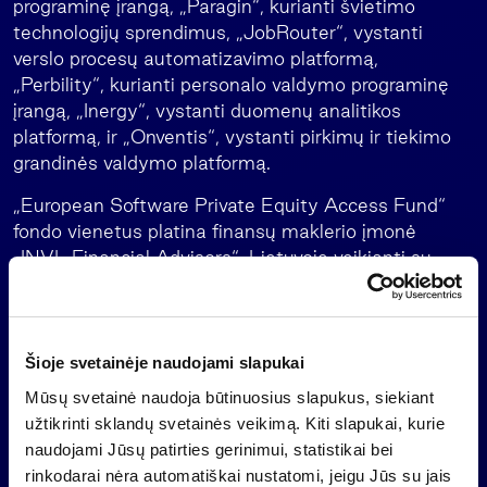
programinę įrangą, „Paragin“, kurianti švietimo
technologijų sprendimus, „JobRouter“, vystanti
verslo procesų automatizavimo platformą,
„Perbility“, kurianti personalo valdymo programinę
įrangą, „Inergy“, vystanti duomenų analitikos
platformą, ir „Onventis“, vystanti pirkimų ir tiekimo
grandinės valdymo platformą.
„European Software Private Equity Access Fund“
fondo vienetus platina finansų maklerio įmonė
„INVL Financial Advisors“, Lietuvoje veikianti su
prekės ženklu INVL Šeimos biuras. Minimalus
investicijos dydis – 125 tūkst. eurų.
Apie „INVL Asset Management“
Šioje svetainėje naudojami slapukai
„INVL Asset Management“ yra pirmaujanti
Mūsų svetainė naudoja būtinuosius slapukus, siekiant
alternatyvaus turto valdytoja Baltijos šalyse.
užtikrinti sklandų svetainės veikimą. Kiti slapukai, kurie
Siekiame geriausio rizikos ir grąžos santykio
naudojami Jūsų patirties gerinimui, statistikai bei
investuotojams bei daryti teigiamą ekonominį
rinkodarai nėra automatiškai nustatomi, jeigu Jūs su jais