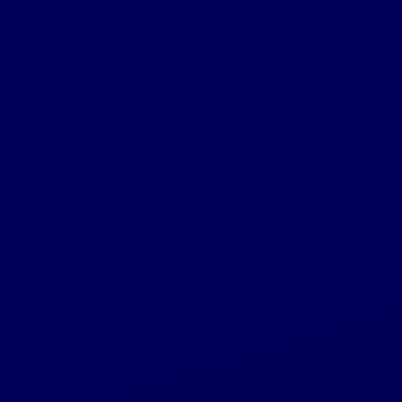
Reglamentuojama informacija
2024 04 30
2024-04-30 „Invaldos INVL“ akcininkų
susirinkimo paskirtų dividendų ex-diena
Reglamentuojama informacija
2024 04 30
2024-04-30 įvykusio „Invaldos INVL“ akcininkų
susirinkimo sprendimai
...
6
...
1
3
4
5
7
8
9
55