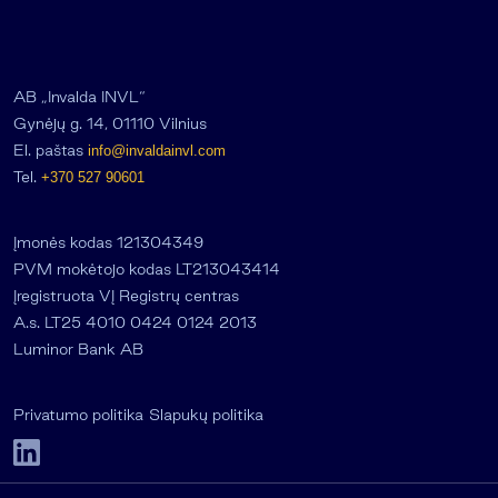
AB „Invalda INVL“
Gynėjų g. 14, 01110 Vilnius
El. paštas
info@invaldainvl.com
Tel.
+370 527 90601
Įmonės kodas 121304349
PVM mokėtojo kodas LT213043414
Įregistruota VĮ Registrų centras
A.s. LT25 4010 0424 0124 2013
Luminor Bank AB
Privatumo politika
Slapukų politika