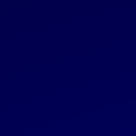
(trečiąjį) Šiaulių banko akcijų įsigijimo iš ERPB
etapą
Reglamentuojama informacija
2024 05 31
Kvietimas į „Invalda INVL“ viešai platinamos 10
mln. eurų vertės obligacijų emisijos pristatymą
investuotojams
Reglamentuojama informacija
2024 05 31
Pranešimas apie AB „Invalda INVL“ obligacijų
viešą siūlymą
Reglamentuojama informacija
2024 05 29
AB „Invalda INVL“ dividendų už 2023 m.
mokėjimo tvarka