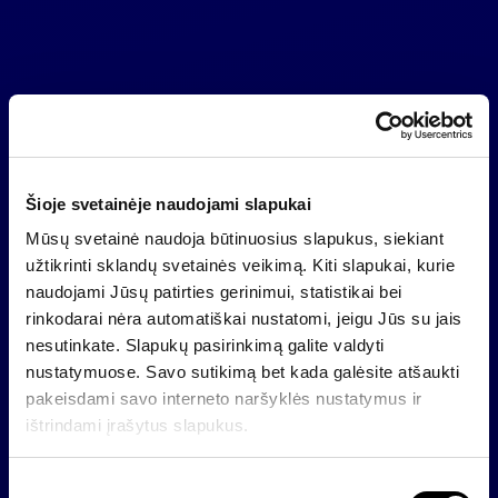
Šioje svetainėje naudojami slapukai
Mūsų svetainė naudoja būtinuosius slapukus, siekiant
užtikrinti sklandų svetainės veikimą. Kiti slapukai, kurie
naudojami Jūsų patirties gerinimui, statistikai bei
rinkodarai nėra automatiškai nustatomi, jeigu Jūs su jais
nesutinkate. Slapukų pasirinkimą galite valdyti
nustatymuose. Savo sutikimą bet kada galėsite atšaukti
pakeisdami savo interneto naršyklės nustatymus ir
ištrindami įrašytus slapukus.
S