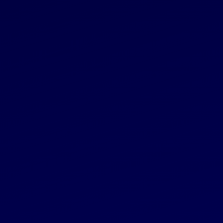
pateikiama medžiaga
Grupė
2024 06 04
Reglamentuojama informacija
„INVL Partner Global Real Estate Fund I“ iš
investuotojų pritraukė 3 mln. JAV dolerių
Bendrovė
2024 05 31
Reglamentuojama informacija
„Invalda INVL“ nuosavas kapitalas kovo
pabaigoje siekė 182,8 mln. eurų
Reglamentuojama informacija
2024 05 31
„Invaldos INVL“ grupė įgyvendino paskutinį