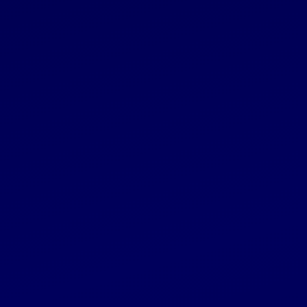
Reglamentuojama informacija
2024 05 28
„Invalda INVL“ sudarė darbuotojų akcijų
opcionų sutartis
Reglamentuojama informacija
2024 05 28
Patvirtintas AB „Invalda INVL“ bazinis skolos
vertybinių popierių programos prospektas
Reglamentuojama informacija
2024 05 24
Akcinė bendrovė „Invalda INVL“ šiais metais
planuoja išleisti obligacijų