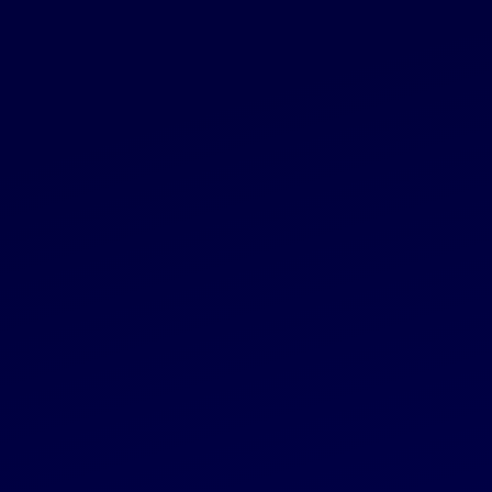
Įregistruota nauja „Invaldos INVL“ įstatų
redakcija. Išleistas akcijas įsigijo grupės
darbuotojai
Reglamentuojama informacija
2024 06 13
Pranešimas apie akcinės bendrovės „Invalda
INVL“ obligacijų platinimo rezultatus
Reglamentuojama informacija
2024 06 06
„Invalda INVL“ pristatymo internetiniame
seminare įrašas
Reglamentuojama informacija
2024 06 06
AB „Invalda INVL“ internetiniame seminare