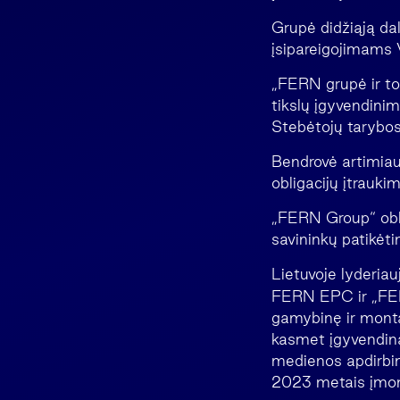
Grupė didžiąją da
įsipareigojimams 
„FERN grupė ir tol
tikslų įgyvendini
Stebėtojų tarybo
Bendrovė artimiau
obligacijų įtraukim
„FERN Group“ oblig
savininkų patikėti
Lietuvoje lyderiau
FERN EPC ir „FER
gamybinę ir montav
kasmet įgyvendina
medienos apdirbim
2023 metais įmon