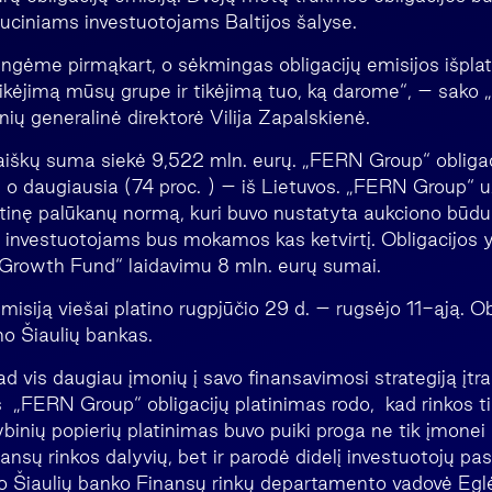
ituciniams investuotojams Baltijos šalyse.
žengėme pirmąkart, o sėkmingas obligacijų emisijos išpla
tikėjimą mūsų grupe ir tikėjimą tuo, ką darome“, – sako
nių generalinė direktorė Vilija Zapalskienė.
iškų suma siekė 9,522 mln. eurų. „FERN Group“ obligacijų
, o daugiausia (74 proc. ) – iš Lietuvos. „FERN Group“ u
inę palūkanų normą, kuri buvo nustatyta aukciono būdu
s investuotojams bus mokamos kas ketvirtį. Obligacijos y
Growth Fund“ laidavimu 8 mln. eurų sumai.
misiją viešai platino rugpjūčio 29 d. – rugsėjo 11-ąją. Ob
ino Šiaulių bankas.
 vis daugiau įmonių į savo finansavimosi strategiją įtrau
 „FERN Group“ obligacijų platinimas rodo, kad rinkos tik
tybinių popierių platinimas buvo puiki proga ne tik įmonei 
ansų rinkos dalyvių, bet ir parodė didelį investuotojų pasi
ko Šiaulių banko Finansų rinkų departamento vadovė Egl