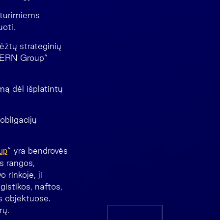
s turimiems
oti.
ėžtų strateginių
„FERN Group“
ą dėl išplatintų
obligacijų
“ yra bendrovės
up
s rangos,
rinkoje, ji
istikos, naftos,
s objektuose.
rų.