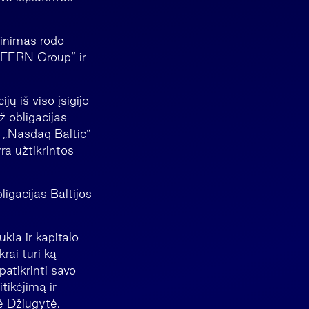
tinimas rodo
 „FERN Group“ ir
 iš viso įsigijo
ž obligacijas
 „Nasdaq Baltic“
ra užtikrintos
ligacijas Baltijos
kia ir kapitalo
rai turi ką
patikrinti savo
tikėjimą ir
ė Džiugytė.