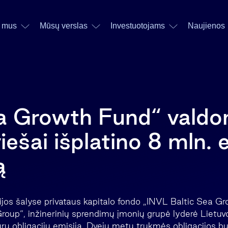
 mus
Mūsų verslas
Investuotojams
Naujienos
ea Growth Fund“ vald
šai išplatino 8 mln. 
ą
ijos šalyse privataus kapitalo fondo „INVL Baltic Sea G
up“, inžinerinių sprendimų įmonių grupė lyderė Lietuvoj
urų obligacijų emisiją. Dvejų metų trukmės obligacijos bu