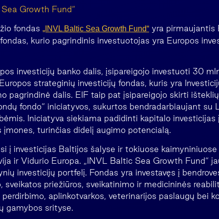
c Sea Growth Fund“
džio fondas
yra pirmaujantis 
„INVL Baltic Sea Growth Fund“
 fondas, kurio pagrindinis investuotojas yra Europos inves
pos investicijų banko dalis, įsipareigojo investuoti 30 mln
 Europos strateginių investicijų fondas, kuris yra Investic
 pagrindinė dalis. EIF taip pat įsipareigojo skirti išteklių
fondų fondo“ iniciatyvos, sukurtos bendradarbiaujant su L
bėmis. Iniciatyva siekiama padidinti kapitalo investicijas į
 įmones, turinčias didelį augimo potencialą.
i į investicijas Baltijos šalyse ir tokiuose kaimyniniuos
vija ir Vidurio Europa. „INVL Baltic Sea Growth Fund“ j
ynių investicijų portfelį. Fondas yra investavęs į bendrove
 sveikatos priežiūros, sveikatinimo ir medicininės reabilit
 perdirbimo, aplinkotvarkos, veterinarijos paslaugų bei k
ų gamybos srityse.