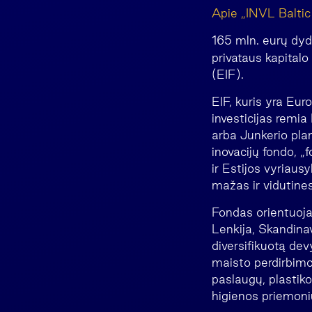
Apie „INVL Balti
165 mln. eurų dy
privataus kapitalo
(EIF).
EIF, kuris yra Euro
investicijas remia
arba Junkerio plano
inovacijų fondo, „
ir Estijos vyriausy
mažas ir vidutines
Fondas orientuojas
Lenkija, Skandina
diversifikuotą dev
maisto perdirbimo,
paslaugų, plastiko
higienos priemoni