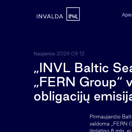
Apie
2024 09 12
Naujienos
„INVL Baltic S
„FERN Group“ vie
obligacijų emisij
Pirmaujančio Balt
valdoma „FERN Gro
išplatino 8 mln. e