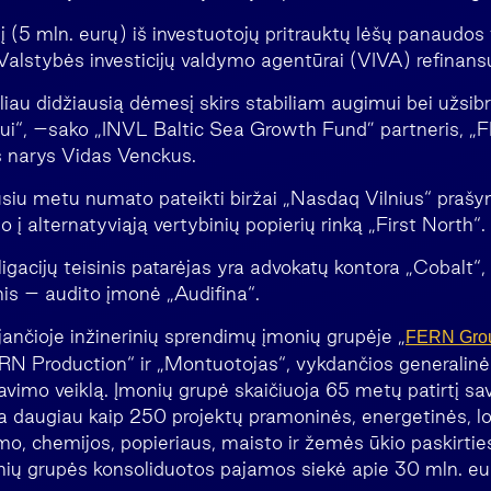
lį (5 mln. eurų) iš investuotojų pritrauktų lėšų panaudo
Valstybės investicijų valdymo agentūrai (VIVA) refinansu
iau didžiausią dėmesį skirs stabiliam augimui bei užsibr
mui“, –sako „INVL Baltic Sea Growth Fund” partneris, 
s narys Vidas Venckus.
siu metu numato pateikti biržai „Nasdaq Vilnius“ prašym
o į alternatyviąją vertybinių popierių rinką „First North“.
acijų teisinis patarėjas yra advokatų kontora „Cobalt“, 
nis – audito įmonė „Audifina“.
jančioje inžinerinių sprendimų įmonių grupėje „
FERN Gro
N Production“ ir „Montuotojas“, vykdančios generalinė
imo veiklą. Įmonių grupė skaičiuoja 65 metų patirtį savo 
 daugiau kaip 250 projektų pramoninės, energetinės, log
o, chemijos, popieriaus, maisto ir žemės ūkio paskirtie
ių grupės konsoliduotos pajamos siekė apie 30 mln. eu