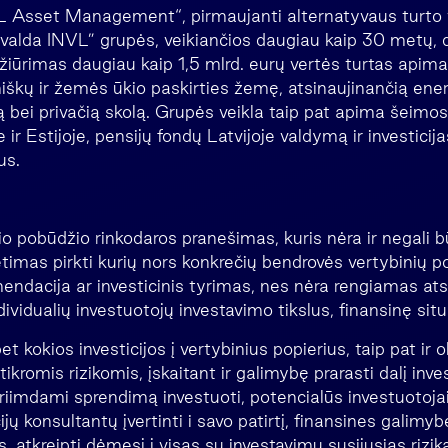
 Asset Management“, pirmaujanti alternatyvaus turto v
Invalda INVL” grupės, veikiančios daugiau kaip 30 metų, 
iūrimas daugiau kaip 1,5 mlrd. eurų vertės turtas apima i
miškų ir žemės ūkio paskirties žemę, atsinaujinančią ener
ą bei privačią skolą. Grupės veikla taip pat apima šeimo
e ir Estijoje, pensijų fondų Latvijoje valdymą ir investicija
us.
io pobūdžio rinkodaros pranešimas, kuris nėra ir negali 
timas pirkti kurių nors konkrečių bendrovės vertybinių po
ndacija ar investicinis tyrimas, nes nėra rengiamas atsi
dividualių investuotojų investavimo tikslus, finansinę situ
 kokios investicijos į vertybinius popierius, taip pat ir ob
ikromis rizikomis, įskaitant ir galimybę prarasti dalį inve
 priimdami sprendimą investuoti, potencialūs investuotojai
ų konsultantų įvertinti i savo patirtį, finansines galimybe
, atkreipti dėmesį į visas su investavimu susijusias rizika