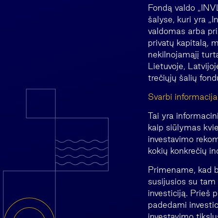
Fondą valdo „INVL
šalyse, kuri yra „
valdomas arba priž
privatų kapitalą, 
nekilnojamąjį turt
Lietuvoje, Latvijoj
trečiųjų šalių fond
Svarbi informacija
Tai yra informacin
kaip siūlymas kvie
investavimo rekome
kokių konkrečių in
Primename, kad bet
susijusios su tam t
investiciją. Prieš
padedami investicij
investavimo tikslus