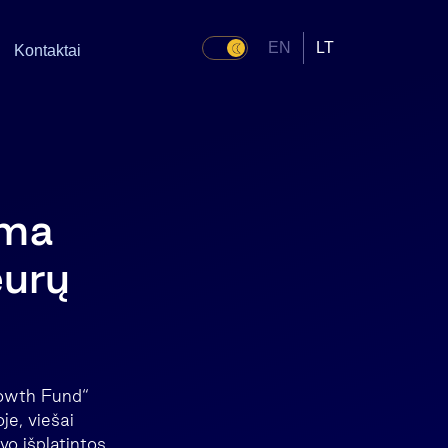
EN
LT
Kontaktai
oma
eurų
rowth Fund“
e, viešai
vo išplatintos