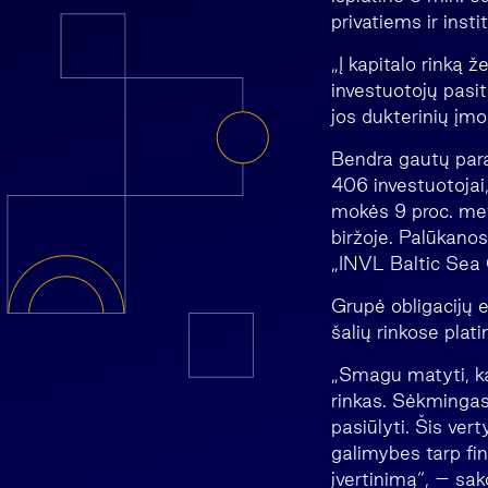
privatiems ir inst
„Į kapitalo rinką 
investuotojų pasi
jos dukterinių įmo
Bendra gautų para
406 investuotojai
mokės 9 proc. met
biržoje. Palūkano
„INVL Baltic Sea 
Grupė obligacijų e
šalių rinkose plat
„Smagu matyti, kad
rinkas. Sėkmingas
pasiūlyti. Šis ver
galimybes tarp fin
įvertinimą“, – sa