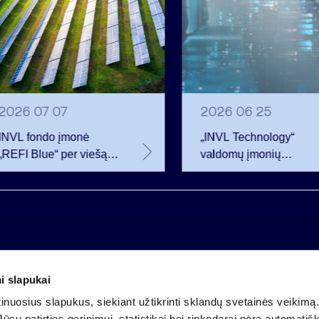
2026 07 07
2026 06 25
INVL fondo įmonė
„INVL Technology“
„REFI Blue“ per viešą
valdomų įmonių
obligacijų emisiją
darbuotojai realizavo
pritraukė 12 mln. eurų –
opcionus ir tapo
2 mln. daugiau nei
akcininkais
planavo
i slapukai
Įmonės kodas 121304349
nuosius slapukus, siekiant užtikrinti sklandų svetainės veikimą. 
PVM mokėtojo kodas LT213043414
ūsų patirties gerinimui, statistikai bei rinkodarai nėra automatiš