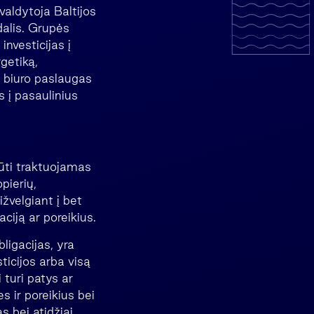
aldytoja Baltijos
dalis. Grupės
nvesticijas į
getiką,
s biuro paslaugas
s į pasaulinius
būti traktuojamas
pierių,
žvelgiant į bet
aciją ar poreikius.
ligacijas, yra
sticijos arba visą
 turi patys ar
s ir poreikius bei
s bei atidžiai