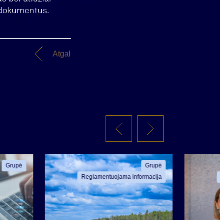
s dokumentus.
Atgal
Grupė
Grupė
Reglamentuojama informacija