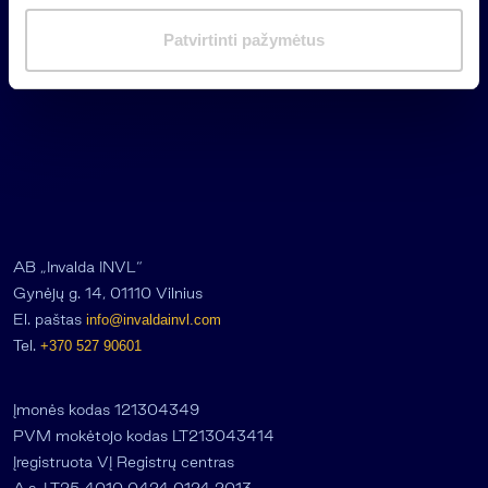
i
m
Patvirtinti pažymėtus
a
s
AB „Invalda INVL“
Gynėjų g. 14, 01110 Vilnius
El. paštas
info@invaldainvl.com
Tel.
+370 527 90601
Įmonės kodas 121304349
PVM mokėtojo kodas LT213043414
Įregistruota VĮ Registrų centras