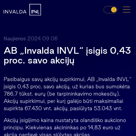
2024 09 06
Naujienos
AB „Invalda INVL“ įsigis 0,43
proc. savo akcijų
Pasibaigus savų akcijų supirkimui, AB „Invalda INVL“
įsigis 0,43 proc. savo akcijų, už kurias bus sumokėta
786,7 tūkst. eurų (be tarpininkavimo mokesčių).
Akcijų supirkimui, per kurį galėjo būti maksimaliai
supirkta 67.430 vnt. akcijų, pasiūlyta 53.043 vnt.
Akcijų įsigijimo kaina nustatyta olandiško aukciono
principu. Kiekvienas akcininkas po 14,83 euro už
akciją pardavė visas siūlytas akcijas.