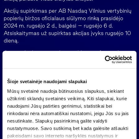
Akcijų supirkimas per AB Nasdaq Vilnius vertybinių
popierių biržos oficialaus siūlymo rinką prasidėjo
2024 m. rugsėjo 2 d., baigėsi – rugsėjo 6 d.
Atsiskaitymas už supirktas akcijas įvyks rugsėjo 10
dieną.
Asmuo, įgaliotas suteikti papildomą informaciją:
AB „Invalda INVL“ vyr. finansininkas Raimondas
Rajeckas
El.paštas
raimondas@invaldainvl
Šioje svetainėje naudojami slapukai
Mūsų svetainė naudoja būtinuosius slapukus, siekiant
užtikrinti sklandų svetainės veikimą. Kiti slapukai, kurie
Atgal
naudojami Jūsų patirties gerinimui, statistikai bei
rinkodarai nėra automatiškai nustatomi, jeigu Jūs su jais
nesutinkate. Slapukų pasirinkimą galite valdyti
Naujienos
nustatymuose. Savo sutikimą bet kada galėsite atšaukti
pakeisdami savo interneto naršyklės nustatymus ir