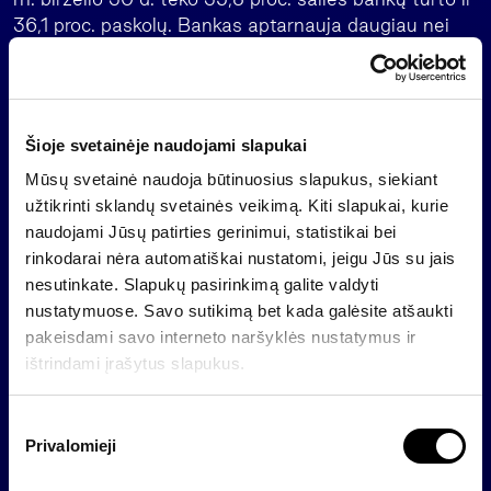
36,1 proc. paskolų. Bankas aptarnauja daugiau nei
trečdalį Moldovos gyventojų ir yra vienas didžiausių
šalies darbdavių. Jis pasižymi aukštu kapitalizacijos
lygiu – 2024 m. birželio 30 d. kapitalo
pakankamumo rodiklis buvo 22,2 procento. Maib yra
Šioje svetainėje naudojami slapukai
pripažintas dėl klientų aptarnavimo kokybės ir
Mūsų svetainė naudoja būtinuosius slapukus, siekiant
produktų inovacijų.
užtikrinti sklandų svetainės veikimą. Kiti slapukai, kurie
Nuo 2018 m. didžiausias maib akcininkas yra
naudojami Jūsų patirties gerinimui, statistikai bei
investuotojų konsorciumas, kurį sudaro Europos
rinkodarai nėra automatiškai nustatomi, jeigu Jūs su jais
rekonstrukcijos ir plėtros bankas, pirmaujanti turto
nesutinkate. Slapukų pasirinkimą galite valdyti
valdymo grupė Baltijos šalyse „Invalda INVL“ ir į
nustatymuose. Savo sutikimą bet kada galėsite atšaukti
besivystančią Europą orientuota privataus kapitalo
pakeisdami savo interneto naršyklės nustatymus ir
fondų valdytoja „Horizon Capital“.
ištrindami įrašytus slapukus.
Apie „Invalda INVL“ grupę
S
„Invalda INVL“ yra pirmaujanti turto valdymo grupė
Privalomieji
u
Baltijos šalyse, veikianti daugiau kaip 30 metų.
t