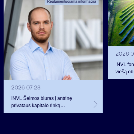
Reglamentuojama informacija
2026 0
INVL fon
viešą obl
12 mln. 
planavo
2026 07 28
INVL Šeimos biuras į antrinę
privataus kapitalo rinką
investuojantį fondą pritraukė 17,4
mln. JAV dolerių