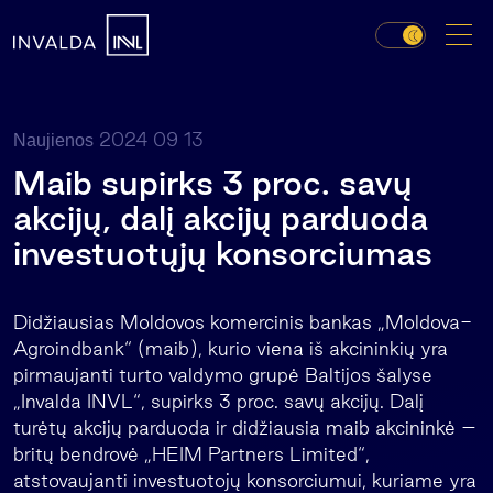
2024 09 13
Naujienos
Maib supirks 3 proc. savų
akcijų, dalį akcijų parduoda
investuotųjų konsorciumas
Didžiausias Moldovos komercinis bankas „Moldova-
Agroindbank“ (maib), kurio viena iš akcininkių yra
pirmaujanti turto valdymo grupė Baltijos šalyse
„Invalda INVL“, supirks 3 proc. savų akcijų. Dalį
turėtų akcijų parduoda ir didžiausia maib akcininkė –
britų bendrovė „HEIM Partners Limited“,
atstovaujanti investuotojų konsorciumui, kuriame yra