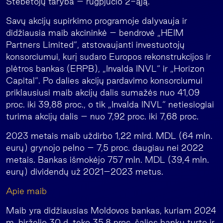
Stebėtojų taryba – rugpjūčio 2-ąją.
Savų akcijų supirkimo programoje dalyvauja ir
didžiausia maib akcininkė – bendrovė „HEIM
Partners Limited“, atstovaujanti investuotojų
konsorciumui, kurį sudaro Europos rekonstrukcijos ir
plėtros bankas (ERPB), „Invalda INVL“ ir „Horizon
Capital“. Po dalies akcijų pardavimo konsorciumui
priklausiusi maib akcijų dalis sumažės nuo 41,09
proc. iki 39,88 proc., o tik „Invalda INVL“ netiesiogiai
turima akcijų dalis – nuo 7,92 proc. iki 7,68 proc.
2023 metais maib uždirbo 1,22 mlrd. MDL (64 mln.
eurų) grynojo pelno – 7,5 proc. daugiau nei 2022
metais. Bankas išmokėjo 757 mln. MDL (39,4 mln.
eurų) dividendų už 2021–2023 metus.
Apie maib
Maib yra didžiausias Moldovos bankas, kuriam 2024
m. birželio 30 d. teko 35,8 proc. šalies bankų turto ir