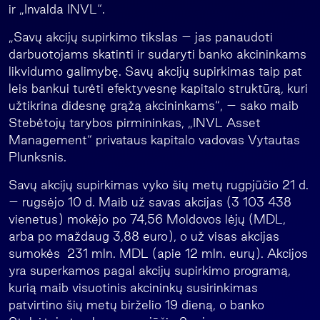
ir „Invalda INVL“.
„Savų akcijų supirkimo tikslas – jas panaudoti
darbuotojams skatinti ir sudaryti banko akcininkams
likvidumo galimybę. Savų akcijų supirkimas taip pat
leis bankui turėti efektyvesnę kapitalo struktūrą, kuri
užtikrina didesnę grąžą akcininkams“, – sako maib
Stebėtojų tarybos pirmininkas, „INVL Asset
Management“ privataus kapitalo vadovas Vytautas
Plunksnis.
Savų akcijų supirkimas vyko šių metų rugpjūčio 21 d.
– rugsėjo 10 d. Maib už savas akcijas (3 103 438
vienetus) mokėjo po 74,56 Moldovos lėjų (MDL,
arba po maždaug 3,88 euro), o už visas akcijas
sumokės 231 mln. MDL (apie 12 mln. eurų). Akcijos
yra superkamos pagal akcijų supirkimo programą,
kurią maib visuotinis akcininkų susirinkimas
patvirtino šių metų birželio 19 dieną, o banko