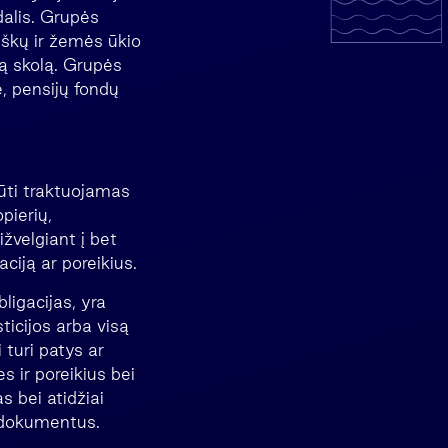
dalis. Grupės
miškų ir žemės ūkio
ią skolą. Grupės
e, pensijų fondų
būti traktuojamas
pierių,
žvelgiant į bet
aciją ar poreikius.
ligacijas, yra
sticijos arba visą
 turi patys ar
s ir poreikius bei
s bei atidžiai
s dokumentus.