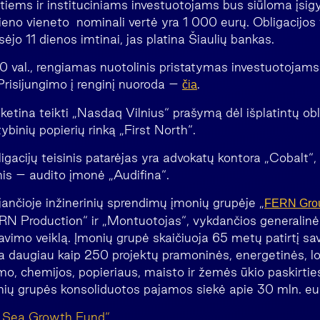
vatiems ir instituciniams investuotojams bus siūloma įsi
vieno vieneto nominali vertė yra 1 000 eurų. Obligacijos
sėjo 11 dienos imtinai, jas platina Šiaulių bankas.
00 val., rengiamas nuotolinis pristatymas investuotojams
Prisijungimo į renginį nuoroda –
.
čia
ketina teikti „Nasdaq Vilnius“ prašymą dėl išplatintų obli
tybinių popierių rinką „First North“.
acijų teisinis patarėjas yra advokatų kontora „Cobalt“, 
nis – audito įmonė „Audifina“.
jančioje inžinerinių sprendimų įmonių grupėje „
FERN Gro
N Production“ ir „Montuotojas“, vykdančios generalinė
imo veiklą. Įmonių grupė skaičiuoja 65 metų patirtį savo 
 daugiau kaip 250 projektų pramoninės, energetinės, log
o, chemijos, popieriaus, maisto ir žemės ūkio paskirtie
ių grupės konsoliduotos pajamos siekė apie 30 mln. eu
c Sea Growth Fund“