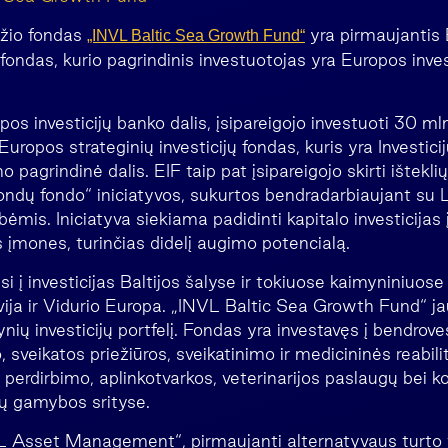
džio fondas
yra pirmaujantis 
„INVL Baltic Sea Growth Fund“
 fondas, kurio pagrindinis investuotojas yra Europos inves
pos investicijų banko dalis, įsipareigojo investuoti 30 mln
 Europos strateginių investicijų fondas, kuris yra Investic
 pagrindinė dalis. EIF taip pat įsipareigojo skirti išteklių
fondų fondo“ iniciatyvos, sukurtos bendradarbiaujant su L
bėmis. Iniciatyva siekiama padidinti kapitalo investicijas į
 įmones, turinčias didelį augimo potencialą.
i į investicijas Baltijos šalyse ir tokiuose kaimyniniuos
vija ir Vidurio Europa. „INVL Baltic Sea Growth Fund“ j
ynių investicijų portfelį. Fondas yra investavęs į bendrove
 sveikatos priežiūros, sveikatinimo ir medicininės reabilit
 perdirbimo, aplinkotvarkos, veterinarijos paslaugų bei k
ų gamybos srityse.
 Asset Management“, pirmaujanti alternatyvaus turto v