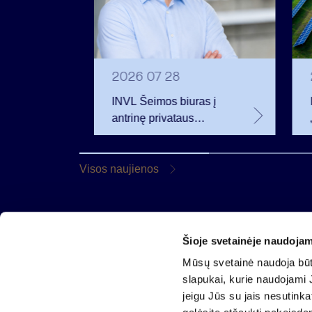
2026 07 28
t
INVL Šeimos biuras į
uropos
antrinę privataus
kapitalo rinką
rivataus
investuojantį fondą
pritraukė 17,4 mln. JAV
Visos naujienos
dolerių
Šioje svetainėje naudojam
AB „Invalda INVL“
Mūsų svetainė naudoja būti
Gynėjų g. 14, 01110 Vilnius
slapukai, kurie naudojami J
El. paštas
info@invaldainvl.com
jeigu Jūs su jais nesutink
Tel.
+370 527 90601