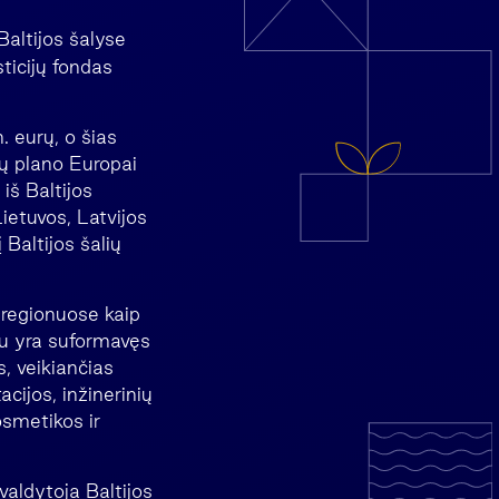
Baltijos šalyse
ticijų fondas
. eurų, o šias
ijų plano Europai
 iš Baltijos
ietuvos, Latvijos
 Baltijos šalių
e regionuose kaip
au yra suformavęs
s, veikiančias
acijos, inžinerinių
osmetikos ir
aldytoja Baltijos