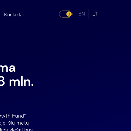
EN
LT
Kontaktai
oma
8 mln.
rowth Fund“
je, šių metų
ijos viešai bus