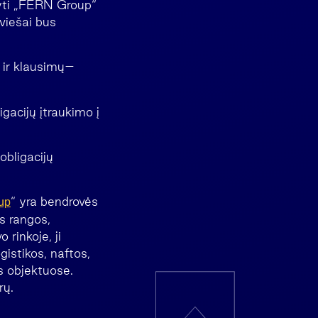
gyti „FERN Group“
 viešai bus
 ir klausimų–
gacijų įtraukimo į
obligacijų
“ yra bendrovės
up
s rangos,
rinkoje, ji
istikos, naftos,
s objektuose.
rų.