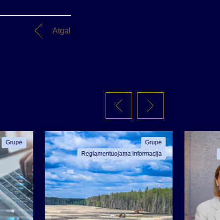
Atgal
Grupė
Grupė
Reglamentuojama informacija