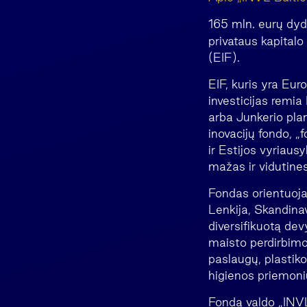
165 mln. eurų dy
privataus kapitalo
(EIF).
EIF, kuris yra Euro
investicijas remia
arba Junkerio plano
inovacijų fondo, „
ir Estijos vyriausy
mažas ir vidutines
Fondas orientuojas
Lenkija, Skandina
diversifikuotą dev
maisto perdirbimo,
paslaugų, plastiko
higienos priemoni
Fondą valdo „INVL