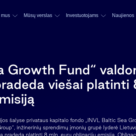
 mus
Mūsų verslas
Investuotojams
Naujienos
ea Growth Fund“ vald
adeda viešai platinti 
misiją
ijos šalyse privataus kapitalo fondo „INVL Baltic Sea G
up“, inžinerinių sprendimų įmonių grupė lyderė Lietuvo
 pradeda platinti 8 mln. eurų obligacijų emisiją. Obligac