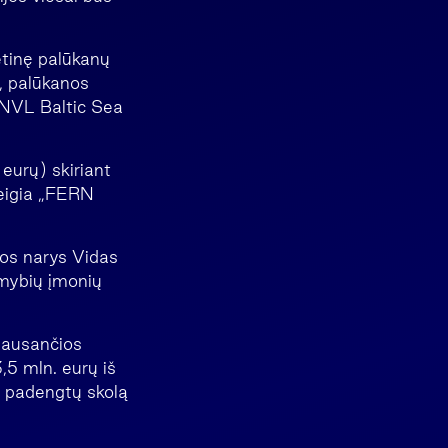
etinę palūkanų
e, palūkanos
INVL Baltic Sea
 eurų) skiriant
teigia „FERN
os narys Vidas
imybių įmonių
klausančios
,5 mln. eurų iš
ai padengtų skolą