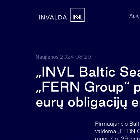
Apie
2024 08 29
Naujienos
„INVL Baltic S
„FERN Group“ pr
eurų obligacijų e
Pirmaujančio Balt
valdoma „FERN Gro
rugpjūčio 29 dieną