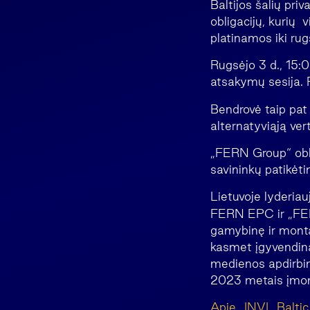
Baltijos šalių pri
obligacijų, kurių 
platinamos iki rug
Rugsėjo 3 d., 15:
atsakymų sesija. 
Bendrovė taip pat 
alternatyviąją ver
„FERN Group“ oblig
savininkų patikėti
Lietuvoje lyderiau
FERN EPC ir „FER
gamybinę ir montav
kasmet įgyvendina
medienos apdirbim
2023 metais įmon
Apie „INVL Balti