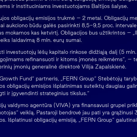
ems ir instituciniams investuotojams Baltijos šalyse.
os obligacijų emisijos trukmė – 2 metai. Obligacijų m
ai aukciono būdu galės pasirinkti 8,5-9,5 proc. interval
s mokamos kas ketvirtį. Obligacijos bus užtikrintos – „
iks laidavimą 8 mln. eurų sumai.
ti investuotojų lėšų kapitalo rinkose didžiąją dalį (5 mln.
igojimams refinansuoti ir kitoms įmonės reikmėms“, – 
erinių įmonių generalinė direktorė Vilija Zapalskienė.
 Growth Fund” partneris, „FERN Group“ Stebėtojų taryb
os obligacijų emisijos išplatinimas suteiktų daugiau gal
gti ir įgyvendinti strateginius tikslus.“
cijų valdymo agentūra (VIVA) yra finansavusi grupei pri
ojas“ veiklą. Pastaroji bendrovė jau pati yra grąžinusi 3
os. Išplatinusi obligacijų emisiją, „FERN Group“ galutin