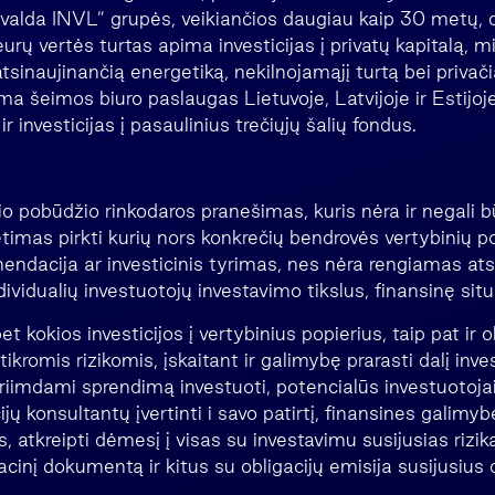
Invalda INVL” grupės, veikiančios daugiau kaip 30 metų, 
urų vertės turtas apima investicijas į privatų kapitalą, 
tsinaujinančią energetiką, nekilnojamąjį turtą bei privač
ima šeimos biuro paslaugas Lietuvoje, Latvijoje ir Estijoj
r investicijas į pasaulinius trečiųjų šalių fondus.
io pobūdžio rinkodaros pranešimas, kuris nėra ir negali 
timas pirkti kurių nors konkrečių bendrovės vertybinių po
ndacija ar investicinis tyrimas, nes nėra rengiamas atsi
dividualių investuotojų investavimo tikslus, finansinę situ
 kokios investicijos į vertybinius popierius, taip pat ir ob
ikromis rizikomis, įskaitant ir galimybę prarasti dalį inve
 priimdami sprendimą investuoti, potencialūs investuotojai
ų konsultantų įvertinti i savo patirtį, finansines galimybe
, atkreipti dėmesį į visas su investavimu susijusias rizika
acinį dokumentą ir kitus su obligacijų emisija susijusiu