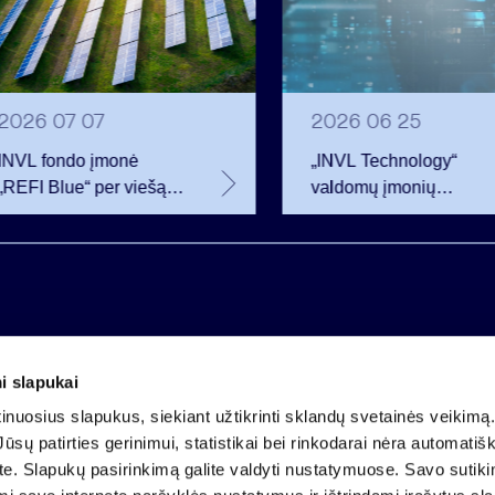
2026 07 07
2026 06 25
INVL fondo įmonė
„INVL Technology“
„REFI Blue“ per viešą
valdomų įmonių
obligacijų emisiją
darbuotojai realizavo
pritraukė 12 mln. eurų –
opcionus ir tapo
2 mln. daugiau nei
akcininkais
planavo
i slapukai
Įmonės kodas 121304349
nuosius slapukus, siekiant užtikrinti sklandų svetainės veikimą. 
PVM mokėtojo kodas LT213043414
ūsų patirties gerinimui, statistikai bei rinkodarai nėra automatiš
Įregistruota VĮ Registrų centras
ate. Slapukų pasirinkimą galite valdyti nustatymuose. Savo sutik
A.s. LT25 4010 0424 0124 2013