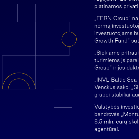
platinamos privati
„FERN Group“ nauj
normą investuotoj
investuotojams bu
Growth Fund“ sute
„Siekiame pritrauk
turimiems įsipare
Group“ ir jos dukt
„INVL Baltic Sea
Venckus sako: „Ši
grupei stabiliai au
Valstybės investi
bendrovės „Montuot
8,5 mln. eurų skol
agentūrai.