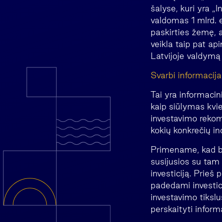
šalyse, kuri yra „
valdomas 1 mlrd. e
paskirties žemę, a
veikla taip pat ap
Latvijoje valdymą i
Svarbi informacija
Tai yra informacin
kaip siūlymas kvie
investavimo rekome
kokių konkrečių in
Primename, kad bet
susijusios su tam t
investiciją. Prieš
padedami investicij
investavimo tikslus
perskaityti inform