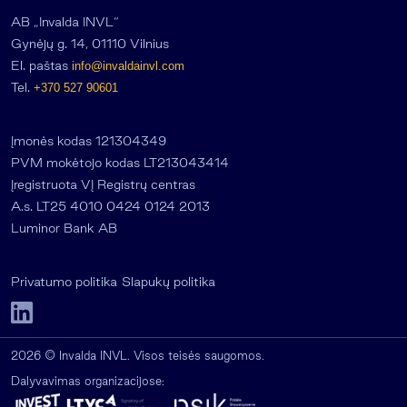
AB „Invalda INVL“
Gynėjų g. 14, 01110 Vilnius
El. paštas
info@invaldainvl.com
Tel.
+370 527 90601
Įmonės kodas 121304349
PVM mokėtojo kodas LT213043414
Įregistruota VĮ Registrų centras
A.s. LT25 4010 0424 0124 2013
Luminor Bank AB
Privatumo politika
Slapukų politika
2026 © Invalda INVL. Visos teisės saugomos.
Dalyvavimas organizacijose: