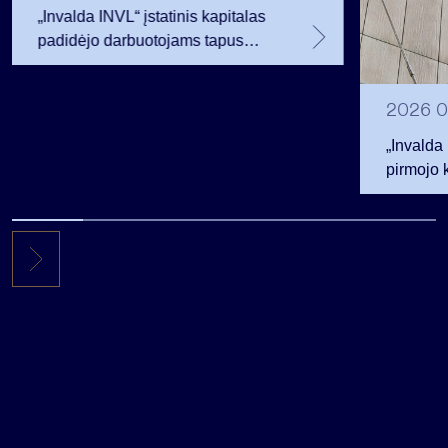
„Invalda INVL“ įstatinis kapitalas
padidėjo darbuotojams tapus
akcininkais
2026 0
„Invalda
pirmojo 
256,3 ml