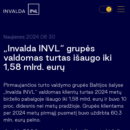
2024 08 30
Naujienos
„Invalda INVL“ grupės
valdomas turtas išaugo iki
1,58 mlrd. eurų
Pirmaujančios turto valdymo grupės Baltijos šalyse
„Invalda INVL“ valdomas klientų turtas 2024 metų
birželio pabaigoje išaugo iki 1,58 mlrd. eurų ir buvo 10
proc. didesnis nei metų pradžioje. Grupės klientams
per 2024 metų pirmąjį pusmetį buvo uždirbta 60,3
mln. eurų pelno.