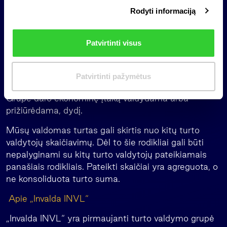
Papildoma informacija
Rodyti informaciją
r
i
Valdomas turtas apima turtą, kurį valdome arba
n
prižiūrime, ir paprastai yra lygus šių elementų sumai:
Patvirtinti visus
k
valdomo arba prižiūrimo turto tikrajai vertei
i
(pavyzdžiui, grynųjų aktyvų vertei arba fondų
m
kapitalizacijai) ir nepašauktiems kapitalo
Patvirtinti pažymėtus
a
įsipareigojimams. Šis rodiklis parodo turto, kuriam
s
Grupė daro ekonominę įtaką valdydama arba
prižiūrėdama, dydį.
Mūsų valdomas turtas gali skirtis nuo kitų turto
valdytojų skaičiavimų. Dėl to šie rodikliai gali būti
nepalyginami su kitų turto valdytojų pateikiamais
panašiais rodikliais. Pateikti skaičiai yra agreguota, o
ne konsoliduota turto suma.
Apie „Invalda INVL“
„Invalda INVL“ yra pirmaujanti turto valdymo grupė