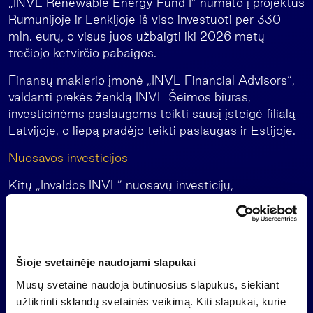
„INVL Renewable Energy Fund I” numato į projektus
Rumunijoje ir Lenkijoje iš viso investuoti per 330
mln. eurų, o visus juos užbaigti iki 2026 metų
trečiojo ketvirčio pabaigos.
Finansų maklerio įmonė „INVL Financial Advisors“,
valdanti prekės ženklą INVL Šeimos biuras,
investicinėms paslaugoms teikti sausį įsteigė filialą
Latvijoje, o liepą pradėjo teikti paslaugas ir Estijoje.
Nuosavos investicijos
Kitų „Invaldos INVL” nuosavų investicijų,
neapimančių turto valdymo, įtaka rezultatui 2024
metų pirmąjį pusmetį buvo 7 mln. eurų.
„Invalda INVL“ šių metų pirmojo pusmečio veiklos
rezultatams teigiamos įtakos turėjo geri bankų,
Šioje svetainėje naudojami slapukai
kuriuose bendrovė turi akcijų, rezultatai ir jų vertės
Mūsų svetainė naudoja būtinuosius slapukus, siekiant
augimas, įvertinus reikšmingas išmokėtas dividendų
užtikrinti sklandų svetainės veikimą. Kiti slapukai, kurie
sumas“, – teigia „Invalda INVL“ vadovas.