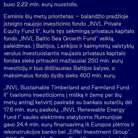
buvo 2,22 mln. eurų nuostolis.
Esminis šių metų prioritetas – balandžio pradžioje
įsteigto naujojo investicinio fondo „INVL Private
Equity Fund II“, kuris tęs sėkmingą privataus kapitalo
fondo „INVL Baltic Sea Growth Fund“ veiklą,
paleidimas. Į Baltijos, Lenkijos ir kaimyninių valstybių
verslus investuosiantis naujasis privataus kapitalo
fondas sieks pritraukti mažiausiai 250 mln. eurų
investicijų ir bus didžiausias Baltijos šalyse, o
maksimalus fondo dydis sieks 400 mln. eurų.
„INVL Sustainable Timberland and Farmland Fund
II“ tvarioms investicijoms į mišką ir žemę per šių
metų antrąjį ketvirtį pasirašė su bankais sutarčių dėl
17,6 mln. eurų paskolų. „INVL Renewable Energy
Fund I” saulės elektrinės statyboms Rumunijoje
gavo 24,4 mln. eurų finansavimą iš Europos plėtros ir
rekonstrukcijos banko bei „Eiffel Investment Group“.