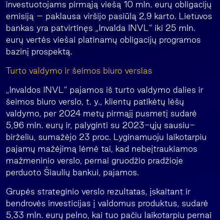
investuotojams pirmąją viešą 10 mln. eurų obligacijų
emisiją – paklausa viršijo pasiūlą 2,9 karto. Lietuvos
bankas yra patvirtinęs „Invalda INVL“ iki 25 mln.
eurų vertės viešai platinamų obligacijų programos
bazinį prospektą.
Turto valdymo ir šeimos biuro verslas
„Invaldos INVL“ pajamos iš turto valdymo dalies ir
šeimos biuro verslo, t. y., klientų patikėtų lėšų
valdymo, per 2024 metų pirmąjį pusmetį sudarė
5,96 mln. eurų ir, palyginti su 2023-ųjų sausiu-
birželiu, sumažėjo 23 proc. Lyginamuoju laikotarpiu
pajamų mažėjimą lėmė tai, kad nebeįtraukiamos
mažmeninio verslo, pernai gruodžio pradžioje
perduoto Šiaulių bankui, pajamos.
Grupės strateginio verslo rezultatas, įskaitant ir
bendrovės investicijas į valdomus produktus, sudarė
5,33 mln. eurų pelno, kai tuo pačiu laikotarpiu pernai