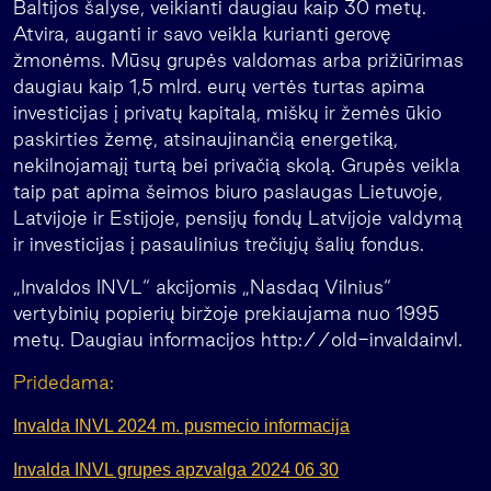
Baltijos šalyse, veikianti daugiau kaip 30 metų.
Atvira, auganti ir savo veikla kurianti gerovę
žmonėms. Mūsų grupės valdomas arba prižiūrimas
daugiau kaip 1,5 mlrd. eurų vertės turtas apima
investicijas į privatų kapitalą, miškų ir žemės ūkio
paskirties žemę, atsinaujinančią energetiką,
nekilnojamąjį turtą bei privačią skolą. Grupės veikla
taip pat apima šeimos biuro paslaugas Lietuvoje,
Latvijoje ir Estijoje, pensijų fondų Latvijoje valdymą
ir investicijas į pasaulinius trečiųjų šalių fondus.
„Invaldos INVL“ akcijomis „Nasdaq Vilnius“
vertybinių popierių biržoje prekiaujama nuo 1995
metų. Daugiau informacijos http://old-invaldainvl.
Pridedama:
Invalda INVL 2024 m. pusmecio informacija
Invalda INVL grupes apzvalga 2024 06 30