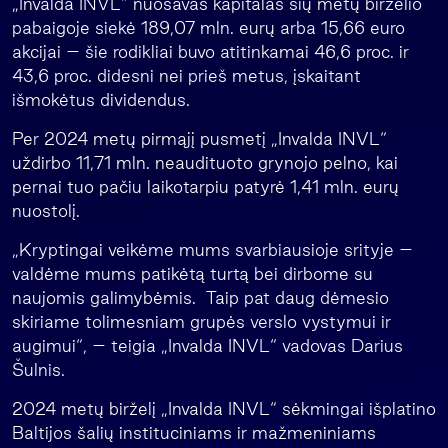
„Invalda INVL“ nuosavas kapitalas šių metų birželio
pabaigoje siekė 189,07 mln. eurų arba 15,66 euro
akcijai – šie rodikliai buvo atitinkamai 46,6 proc. ir
43,6 proc. didesni nei prieš metus, įskaitant
išmokėtus dividendus.
Per 2024 metų pirmąjį pusmetį „Invalda INVL“
uždirbo 11,71 mln. neaudituoto grynojo pelno, kai
pernai tuo pačiu laikotarpiu patyrė 1,41 mln. eurų
nuostolį.
„Kryptingai veikėme mums svarbiausioje srityje –
valdėme mums patikėtą turtą bei dirbome su
naujomis galimybėmis. Taip pat daug dėmesio
skiriame tolimesniam grupės verslo vystymui ir
augimui“, – teigia „Invalda INVL“ vadovas Darius
Šulnis.
2024 metų birželį „Invalda INVL“ sėkmingai išplatino
Baltijos šalių instituciniams ir mažmeniniams