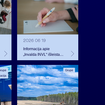
2026 06 19
Informacija apie
„Invalda INVL“ išleistas
akcijas ir suteikiamus
balsus nuo 2026 m.
rupė
Grupė
birželio 19 d
acija