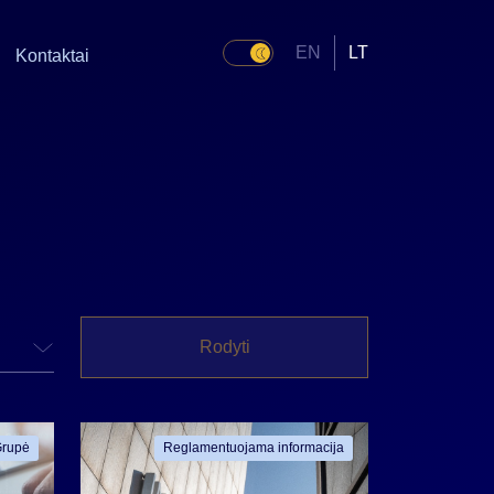
EN
LT
Kontaktai
Rodyti
rupė
Reglamentuojama informacija