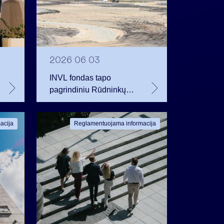
2026 06 03
INVL fondas tapo
pagrindiniu Rūdninkų
karinį miestelį
vystančios bendrovės
acija
Reglamentuojama informacija
akcininku