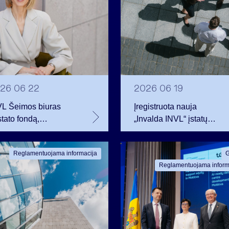
26 06 22
2026 06 19
VL Šeimos biuras
Įregistruota nauja
stato fondą,
„Invalda INVL“ įstatų
estuosiantį į sparčiai
redakcija. Išleistas
ančią antrinę
akcijas įgijo grupės
Reglamentuojama informacija
G
vataus kapitalo rinką
darbuotojai.
Reglamentuojama inform