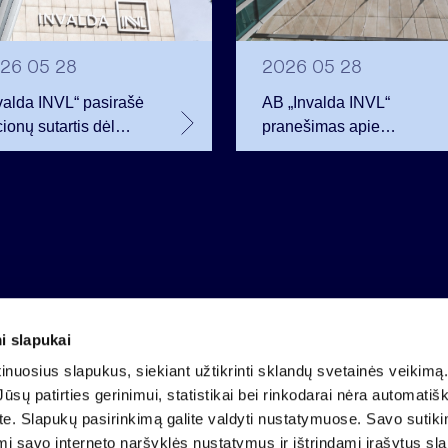
26 05 28
2026 05 28
valda INVL“ pasirašė
AB „Invalda INVL“
ionų sutartis dėl
pranešimas apie
eik 68 tūkst.
vadovų sandorius dėl
drovės akcijų
emitento vertybinių
popierių
i slapukai
Įmonės kodas 121304349
nuosius slapukus, siekiant užtikrinti sklandų svetainės veikimą. 
PVM mokėtojo kodas LT213043414
ūsų patirties gerinimui, statistikai bei rinkodarai nėra automatiš
Įregistruota VĮ Registrų centras
ate. Slapukų pasirinkimą galite valdyti nustatymuose. Savo sutik
A.s. LT25 4010 0424 0124 2013
mi savo interneto naršyklės nustatymus ir ištrindami įrašytus sl