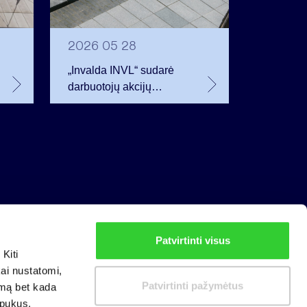
2026 05 28
„Invalda INVL“ sudarė
darbuotojų akcijų
opcionų sutartis
Patvirtinti visus
Privatumo politika
Kiti
Slapukų politika
kai nustatomi,
Patvirtinti pažymėtus
imą bet kada
apukus.