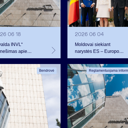
26 06 18
2026 06 04
valda INVL“
Moldovai siekiant
anešimas apie
narystės ES – Europos
ovų sandorius dėl
Komisijos ir INVL
tento vertybinių
iniciatyva kurti privataus
Bendrovė
Reglamentuojama inform
ierių
kapitalo fondą