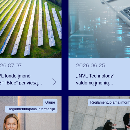
26 07 07
2026 06 25
VL fondo įmonė
„INVL Technology“
FI Blue“ per viešą
valdomų įmonių
igacijų emisiją
darbuotojai realizavo
traukė 12 mln. eurų –
opcionus ir tapo
Grupė
Reglamentuojama inform
ln. daugiau nei
akcininkais
Reglamentuojama informacija
anavo