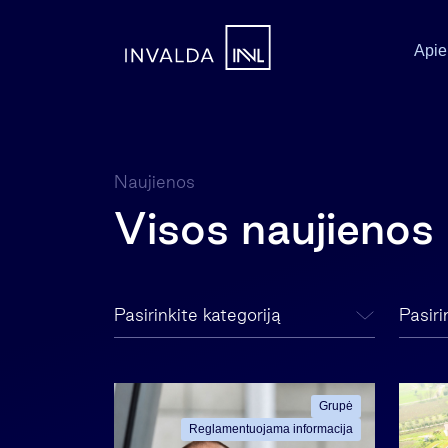
Apie
Naujienos
Visos naujienos
Pasirinkite kategoriją
Pasir
Grupė
Reglamentuojama informacija