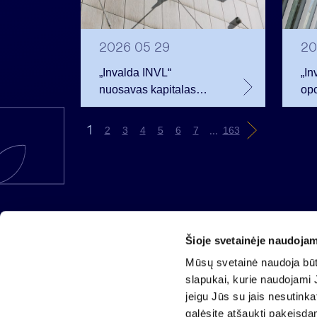
2026 05 29
20
„Invalda INVL“
„In
nuosavas kapitalas
opc
pirmojo ketvirčio
bev
pabaigoje siekė 256,3
ben
1
...
2
3
4
5
6
7
163
mln. eurų
Šioje svetainėje naudojam
AB „Invalda INVL“
Mūsų svetainė naudoja būti
Gynėjų g. 14, 01110 Vilnius
slapukai, kurie naudojami J
El. paštas
info@invaldainvl.com
jeigu Jūs su jais nesutink
Tel.
+370 527 90601
galėsite atšaukti pakeisda