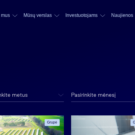
 mus
Mūsų verslas
Investuotojams
Naujienos
inkite metus
Pasirinkite mėnesį
Grupė
G