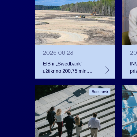
2026 06 23
20
EIB ir „Swedbank“
IN
užtikrino 200,75 mln.
pri
eurų finansavimą
inv
Rūdninkų karinio
aug
Bendrovė
miestelio vystytojai
pri