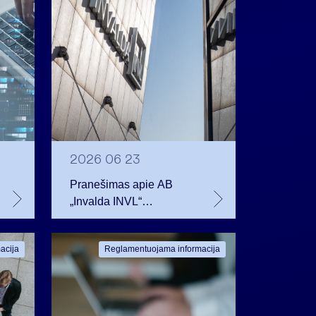
2026 06 23
Pranešimas apie AB
„Invalda INVL“
balsavimo teisių
netekimą
acija
Reglamentuojama informacija