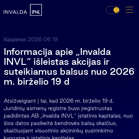
2026 06 19
Naujienos
Informacija apie „Invalda
INVL“ išleistas akcijas ir
suteikiamus balsus nuo 2026
m. birželio 19 d
Atsižvelgiant į tai, kad 2026 m. birželio 19 d.
Juridinių asmenų registre buvo įregistruotas
padidintas AB „Invalda INVL“ įstatinis kapitalas, nuo
šios datos pasikeitė bendrovės balsų skaičius,
skaičiuojant visuotinio akcininkų susirinkimo
kvorumą ir įstatinis kapitalas.