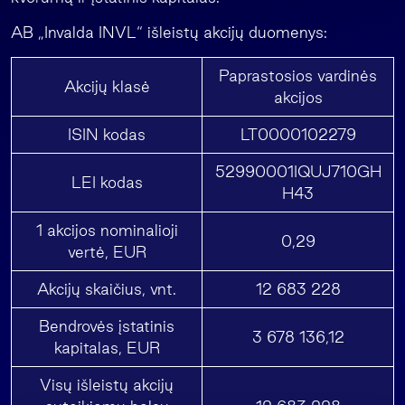
AB „Invalda INVL“ išleistų akcijų duomenys:
Paprastosios vardinės
Akcijų klasė
akcijos
ISIN kodas
LT0000102279
52990001IQUJ710GH
LEI kodas
H43
1 akcijos nominalioji
0,29
vertė, EUR
Akcijų skaičius, vnt.
12 683 228
Bendrovės įstatinis
3 678 136,12
kapitalas, EUR
Visų išleistų akcijų