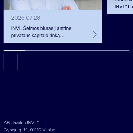
INVL“ ba
2026 07 28
INVL Šeimos biuras į antrinę
privataus kapitalo rinką
investuojantį fondą pritraukė 17,4
mln. JAV dolerių
AB „Invalda INVL“
Gynėjų g. 14, 01110 Vilnius