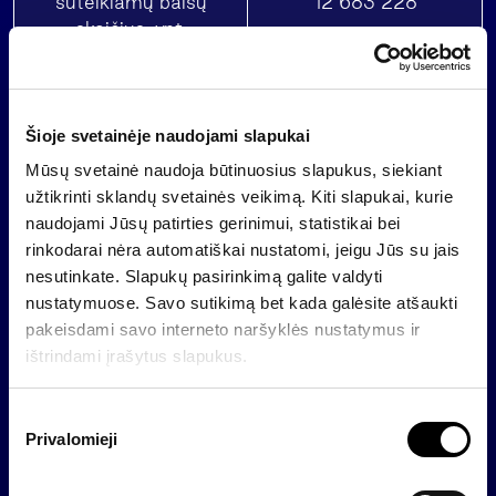
suteikiamų balsų
12 683 228
skaičius, vnt.
Balsų skaičius,
skaičiuojant visuotinio
12 442 322
akcininkų susirinkimo
Šioje svetainėje naudojami slapukai
kvorumą*
Mūsų svetainė naudoja būtinuosius slapukus, siekiant
užtikrinti sklandų svetainės veikimą. Kiti slapukai, kurie
* vadovaujantis šios informacijos paskelbimo metu
naudojami Jūsų patirties gerinimui, statistikai bei
galiojančios Akcinių bendrovių įstatymo redakcijos 27
rinkodarai nėra automatiškai nustatomi, jeigu Jūs su jais
str. 4 p., nustatant visuotinio akcininkų susirinkimo
nesutinkate. Slapukų pasirinkimą galite valdyti
kvorumą, laikoma, kad bendrovės įsigytos nuosavos
nustatymuose. Savo sutikimą bet kada galėsite atšaukti
akcijos nesuteikia balsų.
pakeisdami savo interneto naršyklės nustatymus ir
ištrindami įrašytus slapukus.
Papildoma informacija:
AB „Invalda INVL“ vadovas
S
Darius Šulnis
Privalomieji
u
darius.sulnis@invl.com
t