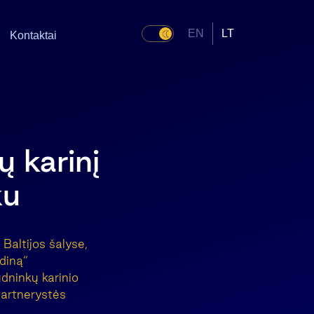
EN
LT
Kontaktai
 karinį
ku
altijos šalyse,
diną“
dninkų karinio
partnerystės