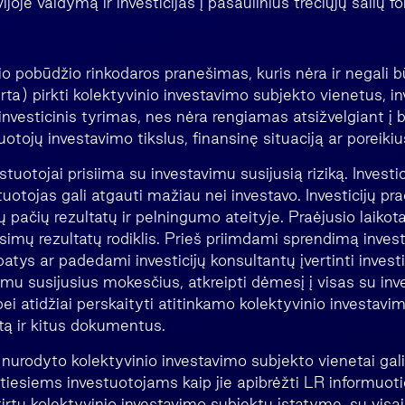
joje valdymą ir investicijas į pasaulinius trečiųjų šalių f
io pobūdžio rinkodaros pranešimas, kuris nėra ir negali 
rta) pirkti kolektyvinio investavimo subjekto vienetus, i
nvesticinis tyrimas, nes nėra rengiamas atsižvelgiant į 
uotojų investavimo tikslus, finansinę situaciją ar poreikiu
uotojai prisiima su investavimu susijusią riziką. Investici
vestuotojas gali atgauti mažiau nei investavo. Investicijų pra
 pačių rezultatų ir pelningumo ateityje. Praėjusio laikota
imų rezultatų rodiklis. Prieš priimdami sprendimą invest
 patys ar padedami investicijų konsultantų įvertinti inves
imu susijusius mokesčius, atkreipti dėmesį į visas su in
 bei atidžiai perskaityti atitinkamo kolektyvinio investav
tą ir kitus dokumentus.
urodyto kolektyvinio investavimo subjekto vienetai gali
otiesiems investuotojams kaip jie apibrėžti LR informuot
rtų kolektyvinio investavimo subjektų įstatyme, su visais