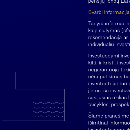
pensijų fondų Latvi
Svarbi informacija
Tai yra informacin
kaip siūlymas (ofe
rekomendacija ar i
individualių invest
Investuodami invest
kilti, ir kristi, in
negarantuoja tokių
nėra patikimas būs
investuotojai turi
jiems, su investav
susijusias rizikas
taisykles, prospek
Šiame pranešime n
išimtinai informu
investuotojams ski