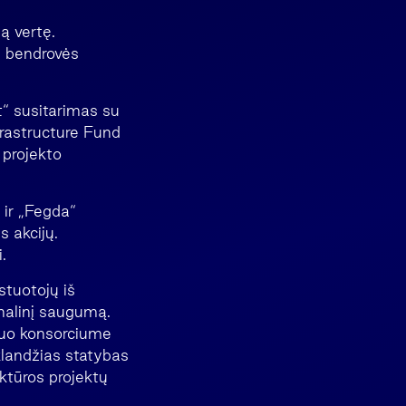
ą vertę.
s bendrovės
“ susitarimas su
frastructure Fund
 projekto
 ir „Fegda“
s akcijų.
.
tuotojų iš
onalinį saugumą.
muo konsorciume
sklandžias statybas
ktūros projektų