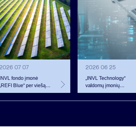
2026 07 07
2026 06 25
INVL fondo įmonė
„INVL Technology“
„REFI Blue“ per viešą
valdomų įmonių
obligacijų emisiją
darbuotojai realizavo
pritraukė 12 mln. eurų –
opcionus ir tapo
2 mln. daugiau nei
akcininkais
planavo