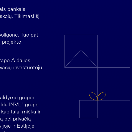
tais bankais
kolų. Tikimasi šį
oligone. Tuo pat
į projekto
tapo A dalies
ivačių investuotojų
.
valdymo grupei
valda INVL“ grupė
 kapitalą, miškų ir
ą bei privačią
oje ir Estijoje,