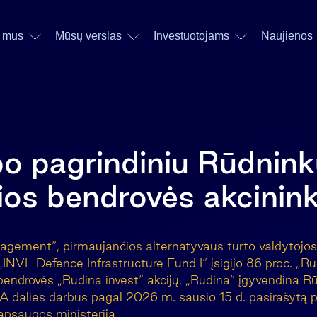
 mus
Mūsų verslas
Investuotojams
Naujienos
o pagrindiniu Rūdninkų
ios bendrovės akcinin
ement“, pirmaujančios alternatyvaus turto valdytojos B
INVL Defence Infrastructure Fund I“ įsigijo 86 proc. „Ru
bendrovės „Rudina invest“ akcijų. „Rudina“ įgyvendina Rū
o A dalies darbus pagal
2026 m. sausio 15 d.
pasirašytą 
apsaugos ministerija.