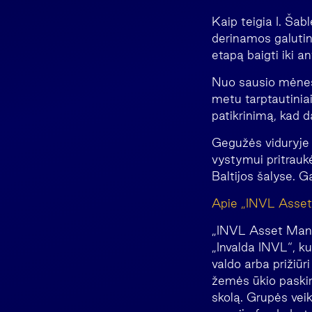
Kaip teigia I. Šab
derinamos galutinė
etapą baigti iki an
Nuo sausio mėnes
metu tarptautiniai
patikrinimą, kad d
Gegužės viduryje 
vystymui pritraukė
Baltijos šalyse. G
Apie „INVL Asse
„INVL Asset Manag
„Invalda INVL“, k
valdo arba prižiūri
žemės ūkio paskirt
skolą. Grupės veik