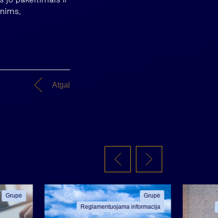
enims,
Atgal
Grupė
Grupė
Reglamentuojama informacija