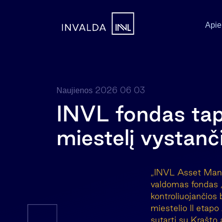
Apie
2026 06 03
Naujienos
INVL fondas tap
miestelį vystanč
„INVL Asset Manag
valdomas fondas „
kontroliuojančios 
miestelio II etap
sutartį su Krašto 