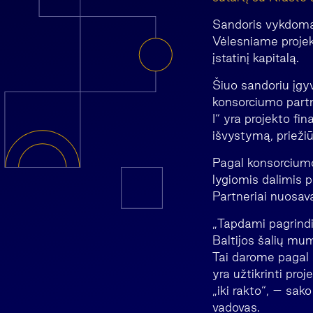
Sandoris vykdomas
Vėlesniame projek
įstatinį kapitalą.
Šiuo sandoriu įg
konsorciumo partn
I“ yra projekto fi
išvystymą, prieži
Pagal konsorciumo
lygiomis dalimis p
Partneriai nuosavą
„Tapdami pagrindi
Baltijos šalių mum
Tai darome pagal
yra užtikrinti pro
„iki rakto“, – sa
vadovas.