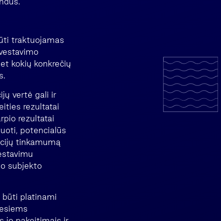
ondus.
būti traktuojamas
nvestavimo
bet kokių konkrečių
s.
jų vertė gali ir
eities rezultatai
rpio rezultatai
uoti, potencialūs
ticijų tinkamumą
vestavimu
imo subjekto
 būti platinami
iesiems
 jo pakeitimais ir