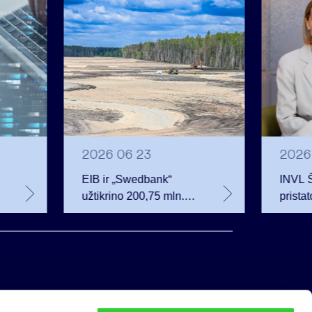
2026 06 23
2026
EIB ir „Swedbank“
INVL 
užtikrino 200,75 mln.
prista
eurų finansavimą
investu
Rūdninkų karinio
auganč
miestelio vystytojai
privat