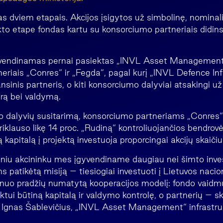
 dviem etapais. Akcijos įsigytos už simbolinę, nominali
to etape fondas kartu su konsorciumo partneriais didin
yvendinamas pernai pasiektas „INVL Asset Management
eriais „Conres“ ir „Fegda“, pagal kurį „INVL Defence In
nansinis partneris, o kiti konsorciumo dalyviai atsakingi už
ūrą bei valdymą.
 dalyvių susitarimą, konsorciumo partneriams „Conres“
riklauso likę 14 proc. „Rudiną“ kontroliuojančios bendrovė
 kapitalą į projektą investuoja proporcingai akcijų skaičiui
niu akcininku mes įgyvendiname daugiau nei šimto inves
s patikėtą misiją – tiesiogiai investuoti į Lietuvos naci
 nuo pradžių numatytą kooperacijos modelį: fondo vaid
jektui būtiną kapitalą ir valdymo kontrolę, o partnerių – 
ko Ignas Šablevičius, „INVL Asset Management“ infrastru