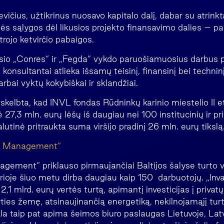
levičius, užtikrinus nuosavo kapitalo dalį, dabar su atrink
s sąlygos dėl likusios projekto finansavimo dalies – pas
trojo ketvirčio pabaigos.
io „Conres“ ir „Fegda“ vykdo paruošiamuosius darbus p
 konsultantai atlieka išsamų teisinį, finansinį bei technin
arbai vyktų kokybiškai ir sklandžiai.
skelbta, kad INVL fondas Rūdninkų karinio miestelio II e
 27,3 mln. eurų lėšų iš daugiau nei 100 institucinių ir pr
alutinė pritraukta suma viršijo pradinį 26 mln. eurų tikslą
t Management“
ement“ priklauso pirmaujančiai Baltijos šalyse turto 
urioje šiuo metu dirba daugiau kaip 150 darbuotojų. „In
 2,1 mlrd. eurų vertės turtą, apimantį investicijas į privatų
ies žemę, atsinaujinančią energetiką, nekilnojamąjį turt
la taip pat apima šeimos biuro paslaugas Lietuvoje, Latvij