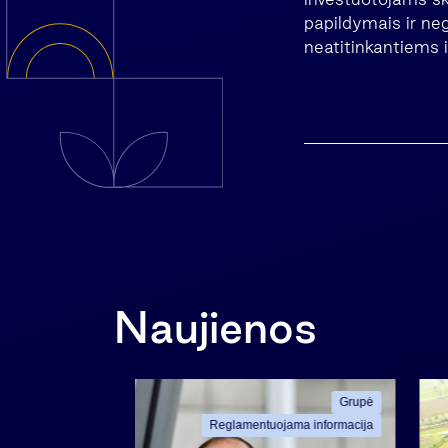
papildymais ir ne
neatitinkantiems i
Naujienos
Grupė
Grupė
ama informacija
Reglamentuojama informacija