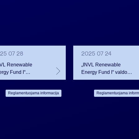
25 07 28
2025 07 24
NVL Renewable
„INVL Renewable
rgy Fund I“
Energy Fund I“ valdoma
itikrino naują
„REFI Sun“ siekia per
ommunalkredit“
viešą obligacijų emisiją
Reglamentuojama informacija
Reglamentuojama inform
ansavimą saulės
pritraukti iki 15 mln.
rgijos projektams
eurų
munijoje