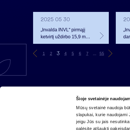
2025 05 30
20
„Invalda INVL“ pirmąjį
„In
ketvirtį uždirbo 15,9 mln.
dar
eurų grynojo pelno,
opc
nuosavas kapitalas
3
...
1
2
4
5
6
7
55
išaugo 30,8 proc.
Šioje svetainėje naudojam
AB „Invalda INVL“
Mūsų svetainė naudoja būti
Gynėjų g. 14, 01110 Vilnius
slapukai, kurie naudojami J
El. paštas
info@invaldainvl.com
jeigu Jūs su jais nesutink
Tel.
+370 527 90601
galėsite atšaukti pakeisda