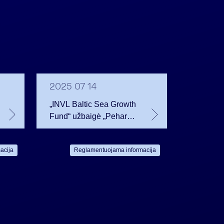
2025 07 14
„INVL Baltic Sea Growth
Fund“ užbaigė „Pehart
Group“ Rumunijoje
įsigijimo sandorį
acija
Reglamentuojama informacija