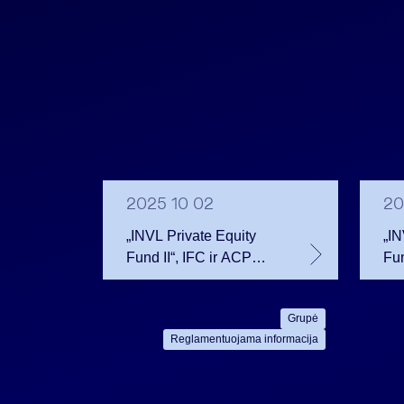
2025 10 02
20
„INVL Private Equity
„IN
Fund II“, IFC ir ACP
Fun
konsorciumas
dėl
investuoja į
Est
Grupė
pirmaujančią Lenkijos
gru
Reglamentuojama informacija
privačių sveikatos
Ke
paslaugų grupę
akc
POLMED