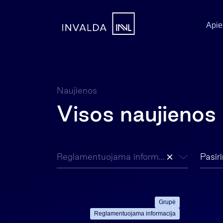
Apie
Naujienos
Visos naujienos
×
Reglamentuojama informacija
Pasir
Grupė
Reglamentuojama informacija