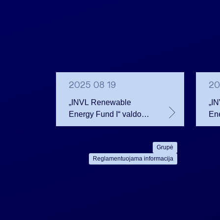
2025 08 19
20
„INVL Renewable
„I
Energy Fund I“ valdoma
Ene
„REFI Sun“ per viešą
užs
obligacijų emisiją
„K
Grupė
pritraukė 15 mln. eurų
fin
Reglamentuojama informacija
ene
Ru