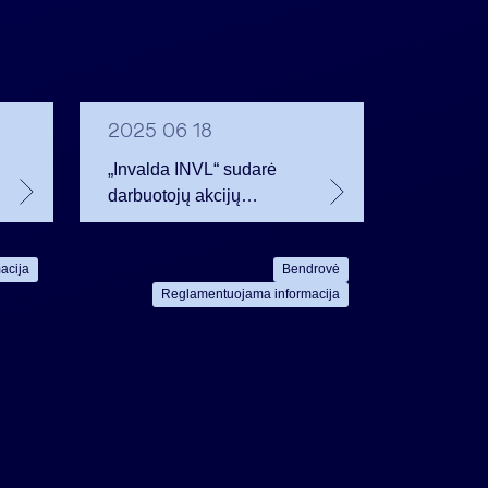
2025 06 18
„Invalda INVL“ sudarė
darbuotojų akcijų
opcionų sutartis
acija
Bendrovė
Reglamentuojama informacija