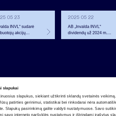
25 05 23
2025 05 22
valda INVL“ sudarė
AB „Invalda INVL“
buotojų akcijų
dividendų už 2024 m.
ionų sutartis
mokėjimo tvarka
i slapukai
Įmonės kodas 121304349
nuosius slapukus, siekiant užtikrinti sklandų svetainės veikimą. 
PVM mokėtojo kodas LT213043414
ūsų patirties gerinimui, statistikai bei rinkodarai nėra automatiš
Įregistruota VĮ Registrų centras
ate. Slapukų pasirinkimą galite valdyti nustatymuose. Savo sutik
A.s. LT25 4010 0424 0124 2013
mi savo interneto naršyklės nustatymus ir ištrindami įrašytus sl