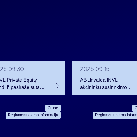
25 09 30
2025 09 15
VL Private Equity
AB „Invalda INVL“
d II“ pasirašė sutartį
akcininkų susirinkimo
 75 proc. didžiausios
sušaukimas ir
ijoje atliekų tvarkymo
sprendimo projektas
Grupė
G
pės „Eesti
Reglamentuojama informacija
Reglamentuojama inform
skkonnateenused”
ijų įsigijimo