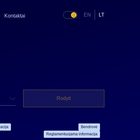
EN
LT
Kontaktai
Rodyti
acija
Bendrovė
Reglamentuojama informacija