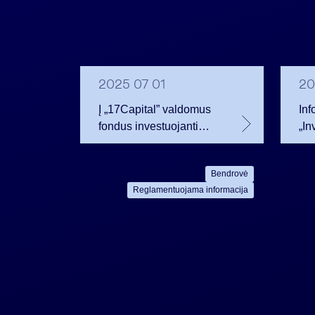
2025 07 01
20
Į „17Capital” valdomus
Inf
fondus investuojanti
„In
„INVL Asset
akc
Management“ pritraukė
ba
Bendrovė
35,43 mln. eurų
Reglamentuojama informacija
investicijų