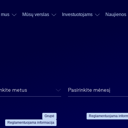
 mus
Mūsų verslas
Investuotojams
Naujienos
inkite metus
Pasirinkite mėnesį
Grupė
Reglamentuojama inform
Reglamentuojama informacija