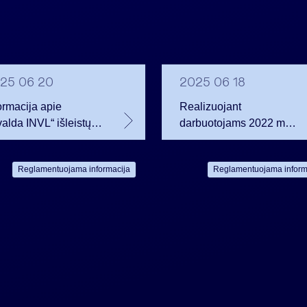
25 06 20
2025 06 18
ormacija apie
Realizuojant
valda INVL“ išleistų
darbuotojams 2022 m.
ijų suteikiamus
suteiktus opcionus,
lsus
„Invalda INVL“ sudarė
Reglamentuojama informacija
Reglamentuojama inform
savų akcijų perleidimo
sutartis