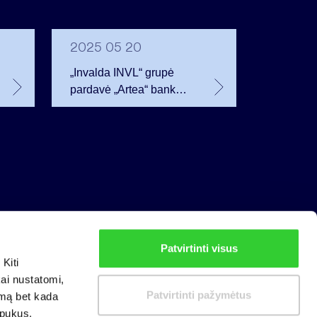
2025 05 20
„Invalda INVL“ grupė
pardavė „Artea“ banko
akcijų, kad neperžengtų
20 proc. akcijų paketo
ribos
Patvirtinti visus
Privatumo politika
Kiti
Slapukų politika
kai nustatomi,
Patvirtinti pažymėtus
imą bet kada
apukus.