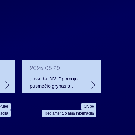
2025 08 29
„Invalda INVL“ pirmojo
pusmečio grynasis
pelnas išaugo 1,5 karto
iki 18 mln. eurų,
rupė
Grupė
nuosavas kapitalas –
acija
Reglamentuojama informacija
27,4 proc. iki 225,9 mln.
eurų