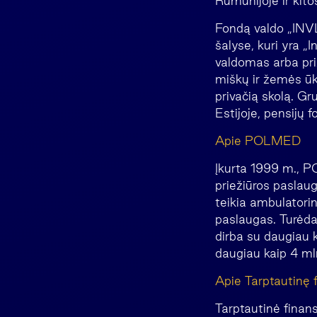
Rumunijoje ir kit
Fondą valdo „INVL
šalyse, kuri yra „
valdomas arba priž
miškų ir žemės ūki
privačią skolą. Gr
Estijoje, pensijų f
Apie POLMED
Įkurta 1999 m., PO
priežiūros paslau
teikia ambulatorin
paslaugas. Turėda
dirba su daugiau 
daugiau kaip 4 ml
Apie Tarptautinę 
Tarptautinė finans