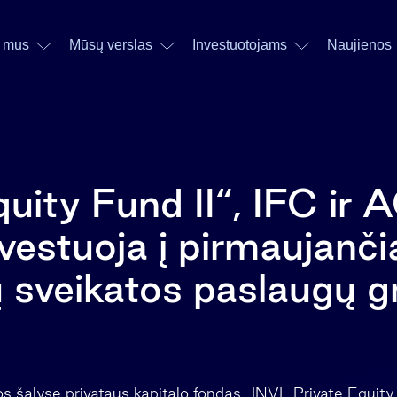
 mus
Mūsų verslas
Investuotojams
Naujienos
uity Fund II“, IFC ir 
vestuoja į pirmaujanči
ų sveikatos paslaugų 
os šalyse privataus kapitalo fondas „INVL Private Equity 