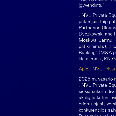
įgyvendinti.“
„INVL Private Equ
patarėjais taip 
Parthenon (finans
Dyczkowski and Pa
Moskwa, Jarmul, H
patikrinimas), „H
Banking“ (M&A pa
klausimais „KN G
Apie „INVL Privat
2025 m. vasario m
„INVL Private Equi
siekia sukurti di
akcijų paketus in
orientuojasi į ver
konkurencijos sąly