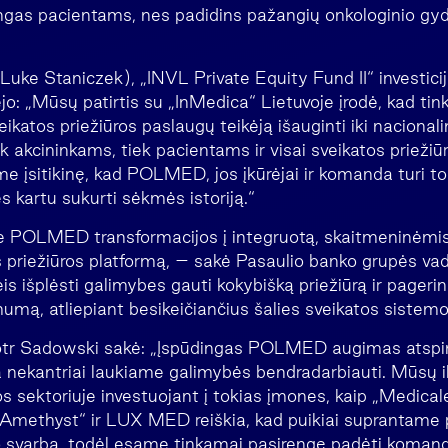
ngas pacientams, nes padidins pažangių onkologinio 
Luke Staniczek), „INVL Private Equity Fund II“ investici
jo: „Mūsų patirtis su „InMedica“ Lietuvoje įrodė, kad ti
veikatos priežiūros paslaugų teikėją išauginti iki nacionalin
ek akcininkams, tiek pacientams ir visai sveikatos prieži
 įsitikinę, kad POLMED, jos įkūrėjai ir komanda turi tok
ės kartu sukurti sėkmės istoriją.“
ie POLMED transformacijos į integruotą, skaitmeninėmi
 priežiūros platformą, – sakė Pasaulio banko grupės vad
is išplėsti galimybes gauti kokybišką priežiūrą ir pageri
umą, atliepiant besikeičiančius šalies sveikatos sistemo
tr Sadowski sakė: „Įspūdingas POLMED augimas atspindi
 nekantriai laukiame galimybės bendradarbiauti. Mūsų i
os sektoriuje investuojant į tokias įmones, kaip „Medical
Amethyst“ ir LUX MED reiškia, kad puikiai suprantame
o svarbą, todėl esame tinkamai pasirengę padėti komand