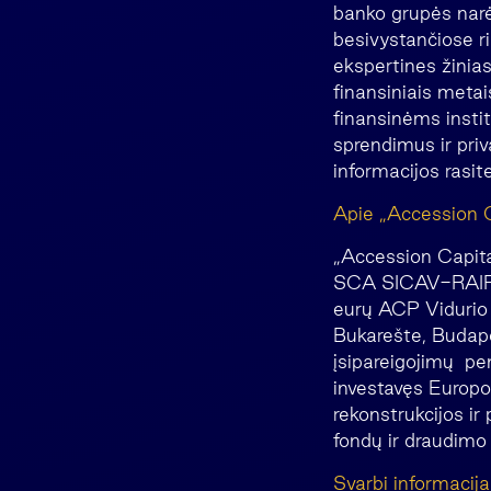
banko grupės narė,
besivystančiose r
ekspertines žinia
finansiniais metai
finansinėms insti
sprendimus ir priv
informacijos rasit
Apie „Accession 
„Accession Capita
SCA SICAV-RAIF“, 
eurų ACP Vidurio 
Bukarešte, Budapeš
įsipareigojimų pe
investavęs Europos
rekonstrukcijos ir
fondų ir draudimo 
Svarbi informacija