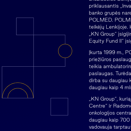
priklausantis „Inv
banko grupės nare,
POLMED. POLMED yr
teikėjų Lenkijoje.
„KN Group“ įsigiji
Equity Fund II“ įsi
Įkurta 1999 m., PO
priežiūros paslau
teikia ambulatorin
paslaugas. Turėda
dirba su daugiau 
daugiau kaip 4 ml
„KN Group“, kuri
Centre“ ir Radomo
onkologijos centra
daugiau kaip 700 d
vadovauja tarptau