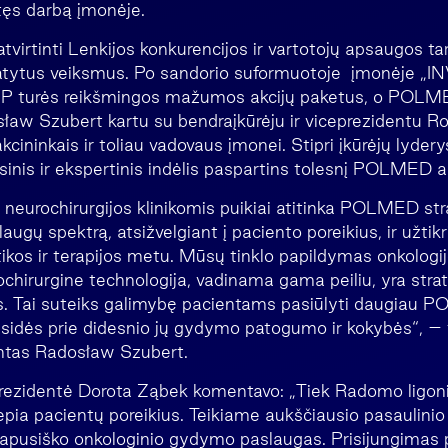
tęs darbą įmonėje.
atvirtinti Lenkijos konkurencijos ir vartotojų apsaugos t
atytus veiksmus. Po sandorio suformuotoje įmonėje „IN
ACP turės reikšmingos mažumos akcijų paketus, o POLMED
sław Szubert kartu su bendraįkūrėju ir viceprezidentu
akcininkais ir toliau vadovaus įmonei. Stipri įkūrėjų lydery
nsinis ir ekspertinis indėlis paspartins tolesnį POLMED 
neurochirurgijos klinikomis puikiai atitinka POLMED stra
augų spektrą, atsižvelgiant į paciento poreikius, ir užtikr
kos ir terapijos metu. Mūsų tinklo papildymas onkologijo
ochirurgine technologija, vadinama gama peiliu, yra strat
is. Tai suteiks galimybę pacientams pasiūlyti daugiau
risidės prie didesnio jų gydymo patogumo ir kokybės“,
dentas Radosław Szubert.
rezidentė Dorota Ząbek komentavo: „Tiek Radomo ligon
epia pacientų poreikius. Teikiame aukščiausio pasaulinio 
isapusiško onkologinio gydymo paslaugas. Prisijungim