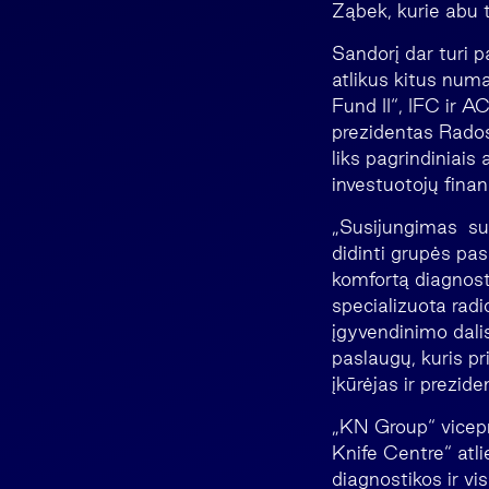
Ząbek, kurie abu 
Sandorį dar turi p
atlikus kitus num
Fund II“, IFC ir 
prezidentas Rado
liks pagrindiniais 
investuotojų fina
„Susijungimas su 
didinti grupės pasl
komfortą diagnosti
specializuota radi
įgyvendinimo dal
paslaugų, kuris p
įkūrėjas ir prezi
„KN Group“ vicep
Knife Centre“ atli
diagnostikos ir v