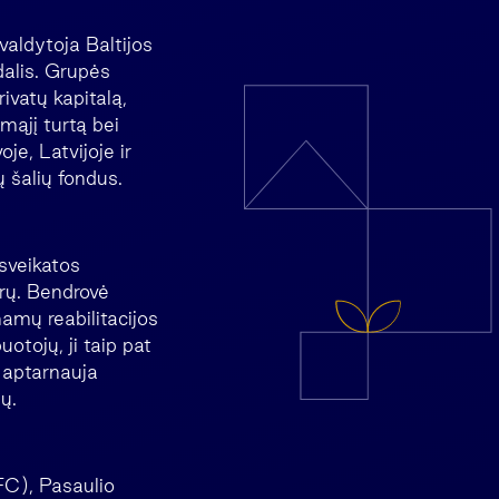
aldytoja Baltijos
dalis. Grupės
ivatų kapitalą,
mąjį turtą bei
je, Latvijoje ir
ų šalių fondus.
sveikatos
rų. Bendrovė
namų reabilitacijos
tojų, ji taip pat
 aptarnauja
ų.
IFC), Pasaulio