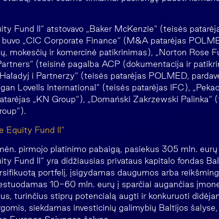
ity Fund II“ atstovavo „Baker McKenzie“ (teisės patarėj
pat buvo „CIC Corporate Finance“ (M&A patarėjas POL
ų, mokesčių ir komercinė patikrinimas), „Norton Rose Fu
rtners“ (teisinė pagalba ACP (dokumentacija ir patik
aładyj i Partnerzy“ (teisės patarėjas POLMED, pardavėj
ogan Lovells International“ (teisės patarėjas IFC), „Pek
tarėjas „KN Group“), „Domański Zakrzewski Palinka“ (t
roup“).
e Equity Fund II“
ėn. pirmojo platinimo pabaigą, pasiekus 305 mln. eurų 
ty Fund II“ yra didžiausias privataus kapitalo fondas Balt
versifikuotą portfelį, įsigydamas daugumos arba reikšm
vestuodamas 10-60 mln. eurų į sparčiai augančias įmon
slus, turinčius stiprų potencialą augti ir konkuruoti didėj
gomis, siekdamas investicinių galimybių Baltijos šalyse, 