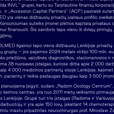
alda INVL“ grupei, kartu su Tarptautine finansų korporaci
 ir „Accession Capital Partners“ (ACP) pasirašė sutartį 
a vienas didžiausių privačių įvairaus profilio sveika
 Konsorciumas suteiks įmonei plėtros kapitalą privataus 
mui finansuoti. Šis sandoris taps vienu iš dviejų pirmųjų
gijimų.
LMED ilgainiui tapo viena didžiausių Lenkijoje privačių 
gų grupių – jos pajamos 2024 metais viršijo 100 mln. eu
ės priežiūros, vaizdinės diagnostikos, stacionariosios ir 
ma 38 nuosavas įstaigas, kuriose dirba apie 2 000 darbuo
kaip 4 000 medicinos partnerių visoje Lenkijoje, kasmet
n. pacientų ir teikia paslaugas daugiau kaip 3 500 įmoni
ą planuojama įsigyti, sudaro „Radom Ocology Centrum
 šeimos centras, yra nuo 2011 metų veikiantis pirmauja
s Lenkijoje. Grupė turi tris įstaigas (Radome ir Varšuvoj
arbuotojų ir yra apie 150 lovų, įskaitant 14 chemoterapi
tiniu mastu pripažintas neurochirurgas prof. Mirosław Z