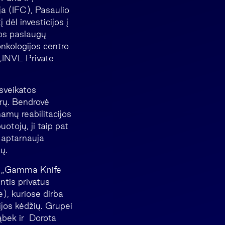
ja (IFC), Pasaulio
dėl investicijos į
tos paslaugų
onkologijos centro
 „INVL Private
sveikatos
rų. Bendrovė
namų reabilitacijos
tojų, ji taip pat
 aptarnauja
ų.
“, „Gamma Knife
ntis privatus
e), kuriose dirba
jos kėdžių. Grupei
ąbek ir Dorota