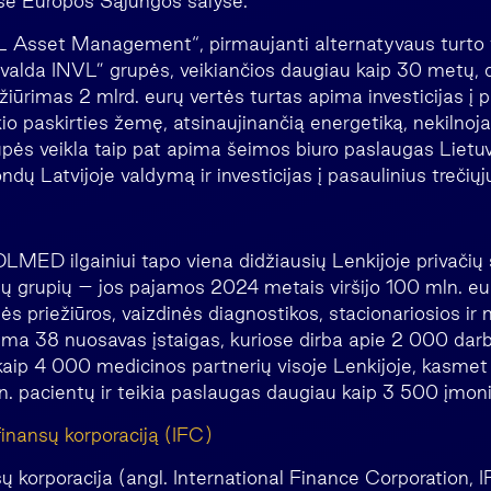
ose Europos Sąjungos šalyse.
 Asset Management“, pirmaujanti alternatyvaus turto v
Invalda INVL” grupės, veikiančios daugiau kaip 30 metų, 
iūrimas 2 mlrd. eurų vertės turtas apima investicijas į pr
o paskirties žemę, atsinaujinančią energetiką, nekilnoja
upės veikla taip pat apima šeimos biuro paslaugas Lietuvo
ondų Latvijoje valdymą ir investicijas į pasaulinius trečiųj
LMED ilgainiui tapo viena didžiausių Lenkijoje privačių 
gų grupių – jos pajamos 2024 metais viršijo 100 mln. eu
ės priežiūros, vaizdinės diagnostikos, stacionariosios ir 
ma 38 nuosavas įstaigas, kuriose dirba apie 2 000 darbuo
kaip 4 000 medicinos partnerių visoje Lenkijoje, kasmet
n. pacientų ir teikia paslaugas daugiau kaip 3 500 įmoni
finansų korporaciją (IFC)
ų korporacija (angl. International Finance Corporation, 