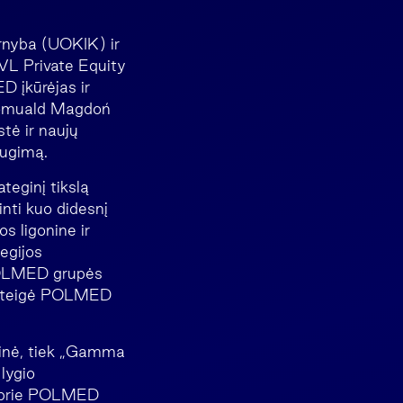
arnyba (UOKIK) ir
VL Private Equity
 įkūrėjas ir
 Romuald Magdoń
stė ir naujų
augimą.
teginį tikslą
inti kuo didesnį
s ligonine ir
egijos
 POLMED grupės
 – teigė POLMED
inė, tiek „Gamma
lygio
as prie POLMED