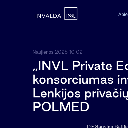
Apie
2025 10 02
Naujienos
„INVL Private Eq
konsorciumas in
Lenkijos privači
POLMED
Didžiausias Baltij