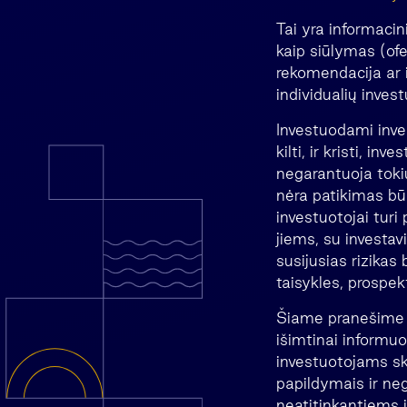
Tai yra informacin
kaip siūlymas (ofe
rekomendacija ar i
individualių invest
Investuodami invest
kilti, ir kristi, in
negarantuoja tokių
nėra patikimas būs
investuotojai turi
jiems, su investav
susijusias rizikas
taisykles, prospek
Šiame pranešime n
išimtinai informu
investuotojams ski
papildymais ir ne
neatitinkantiems i