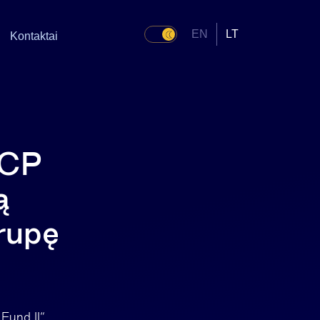
EN
LT
Kontaktai
ACP
ą
grupę
Fund II“,