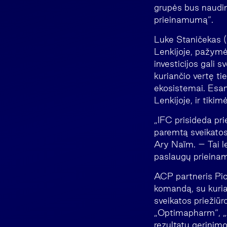
grupės bus naudi
prieinamumą“.
Luke Staničekas (
Lenkijoje, pažymė
investicijos gali s
kuriančio vertę ti
ekosistemai. Esame
Lenkijoje, ir tikim
„IFC prisideda pr
paremtą sveikatos
Ary Naïm. – Tai le
paslaugų prieinam
ACP partneris Pio
komandą, su kuria
sveikatos priežiūr
„Optimapharm“, „
rezultatų gerinim