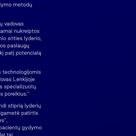
gydymo metodų
jų vadovas
nkamai nukreiptos
io srities lyderio,
ūros paslaugų
į patį potencialą
s technologijomis
ovas Lenkijoje
ns specializuotų
s poreikius.“
 stiprią lyderių
lgametė patirtis
es“,
 pacientų gydymo
ai tai