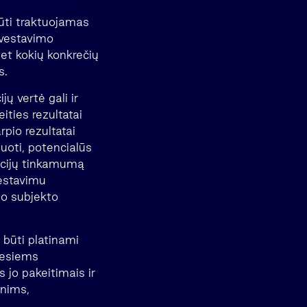
būti traktuojamas
nvestavimo
bet kokių konkrečių
s.
jų vertė gali ir
eities rezultatai
rpio rezultatai
uoti, potencialūs
ticijų tinkamumą
vestavimu
imo subjekto
 būti platinami
iesiems
 jo pakeitimais ir
enims,