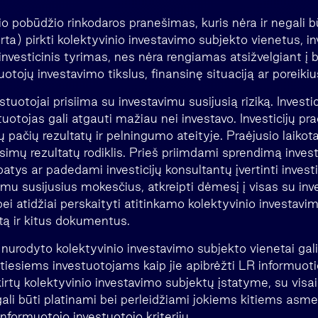
io pobūdžio rinkodaros pranešimas, kuris nėra ir negali 
rta) pirkti kolektyvinio investavimo subjekto vienetus, i
nvesticinis tyrimas, nes nėra rengiamas atsižvelgiant į 
uotojų investavimo tikslus, finansinę situaciją ar poreikiu
uotojai prisiima su investavimu susijusią riziką. Investici
vestuotojas gali atgauti mažiau nei investavo. Investicijų pra
 pačių rezultatų ir pelningumo ateityje. Praėjusio laikota
imų rezultatų rodiklis. Prieš priimdami sprendimą invest
 patys ar padedami investicijų konsultantų įvertinti inves
imu susijusius mokesčius, atkreipti dėmesį į visas su in
 bei atidžiai perskaityti atitinkamo kolektyvinio investav
tą ir kitus dokumentus.
urodyto kolektyvinio investavimo subjekto vienetai gali
otiesiems investuotojams kaip jie apibrėžti LR informuot
rtų kolektyvinio investavimo subjektų įstatyme, su visais
gali būti platinami bei perleidžiami jokiems kitiems asm
nformuotojo investuotojo kriterijų.