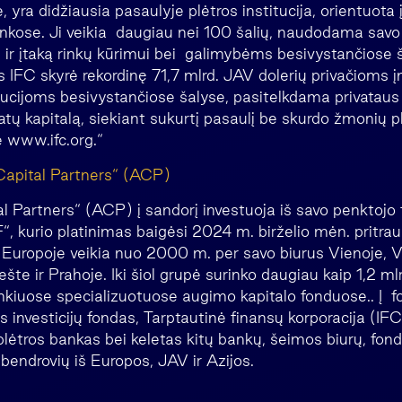
 yra didžiausia pasaulyje plėtros institucija, orientuota į
inkose. Ji veikia daugiau nei 100 šalių, naudodama savo 
s ir įtaką rinkų kūrimui bei galimybėms besivystančiose
s IFC skyrė rekordinę 71,7 mlrd. JAV dolerių privačioms 
tucijoms besivystančiose šalyse, pasitelkdama privataus
atų kapitalą, siekiant sukurtį pasaulį be skurdo žmonių 
e www.ifc.org.“
Capital Partners“ (ACP)
l Partners“ (ACP) į sandorį investuoja iš savo penkto
kurio platinimas baigėsi 2024 m. birželio mėn. pritra
Europoje veikia nuo 2000 m. per savo biurus Vienoje, V
te ir Prahoje. Iki šiol grupė surinko daugiau kaip 1,2 ml
nkiuose specializuotuose augimo kapitalo fonduose.. Į f
 investicijų fondas, Tarptautinė finansų korporacija (IF
 plėtros bankas bei keletas kitų bankų, šeimos biurų, fon
bendrovių iš Europos, JAV ir Azijos.