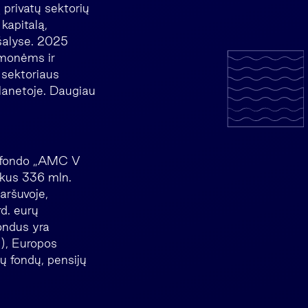
 privatų sektorių
kapitalą,
 šalyse. 2025
įmonėms ir
 sektoriaus
planetoje. Daugiau
jo fondo „AMC V
ukus 336 mln.
aršuvoje,
rd. eurų
ondus yra
C), Europos
dų fondų, pensijų