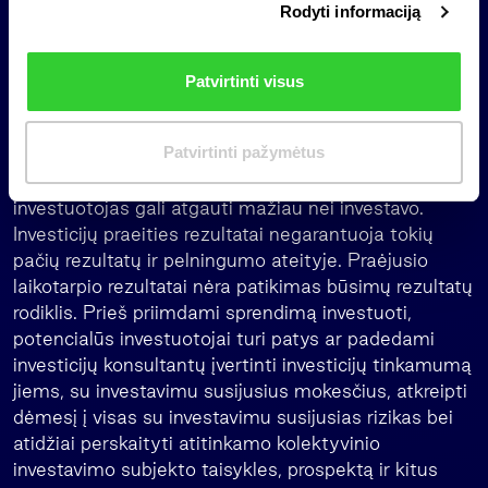
(oferta) pirkti kolektyvinio investavimo subjekto
Rodyti informaciją
r
vienetus, investavimo rekomendacija ar investicinis
i
tyrimas, nes nėra rengiamas atsižvelgiant į bet kokių
n
Patvirtinti visus
konkrečių individualių investuotojų investavimo
k
tikslus, finansinę situaciją ar poreikius.
i
m
Patvirtinti pažymėtus
Investuodami investuotojai prisiima su investavimu
a
susijusią riziką. Investicijų vertė gali ir kilti, ir kristi,
s
investuotojas gali atgauti mažiau nei investavo.
Investicijų praeities rezultatai negarantuoja tokių
pačių rezultatų ir pelningumo ateityje. Praėjusio
laikotarpio rezultatai nėra patikimas būsimų rezultatų
rodiklis. Prieš priimdami sprendimą investuoti,
potencialūs investuotojai turi patys ar padedami
investicijų konsultantų įvertinti investicijų tinkamumą
jiems, su investavimu susijusius mokesčius, atkreipti
dėmesį į visas su investavimu susijusias rizikas bei
atidžiai perskaityti atitinkamo kolektyvinio
investavimo subjekto taisykles, prospektą ir kitus