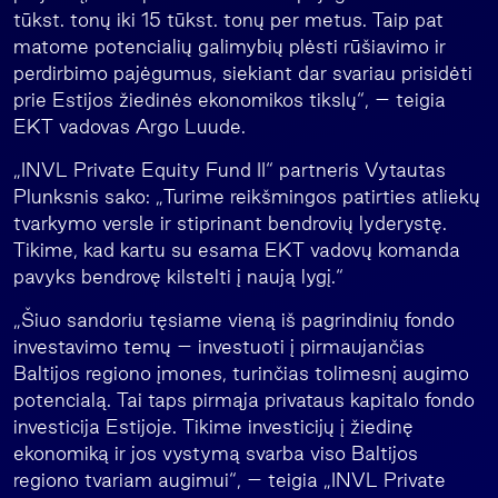
tūkst. tonų iki 15 tūkst. tonų per metus. Taip pat
matome potencialių galimybių plėsti rūšiavimo ir
perdirbimo pajėgumus, siekiant dar svariau prisidėti
prie Estijos žiedinės ekonomikos tikslų“, – teigia
EKT vadovas Argo Luude.
„INVL Private Equity Fund II“ partneris Vytautas
Plunksnis sako: „Turime reikšmingos patirties atliekų
tvarkymo versle ir stiprinant bendrovių lyderystę.
Tikime, kad kartu su esama EKT vadovų komanda
pavyks bendrovę kilstelti į naują lygį.“
„Šiuo sandoriu tęsiame vieną iš pagrindinių fondo
investavimo temų – investuoti į pirmaujančias
Baltijos regiono įmones, turinčias tolimesnį augimo
potencialą. Tai taps pirmąja privataus kapitalo fondo
investicija Estijoje. Tikime investicijų į žiedinę
ekonomiką ir jos vystymą svarba viso Baltijos
regiono tvariam augimui“, – teigia „INVL Private