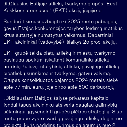
didžiausios Estijoje atliekų tvarkymo grupės „Eesti
Keskkonnateenused” (EKT) akcijų įsigijimo.
Sandorį tikimasi užbaigti iki 2025 metų pabaigos,
gavus Estijos konkurencijos tarybos leidimą ir atlikus
kitus sutartyje numatytus veiksmus. Dabartiniai
EKT akcininkai (vadovybė) išlaikys 25 proc. akcijų.
EKT grupė teikia platų atliekų ir miestų tvarkymo
paslaugų spektrą, įskaitant komunalinių atliekų,
antrinių žaliavų, statybinių atliekų, pavojingų atliekų,
bioatliekų surinkimą ir tvarkymą, gatvių valymą.
Grupės konsoliduotos pajamos 2024 metais siekė
apie 77 mln. eurų, joje dirbo apie 800 darbuotojų.
„Didžiausiam Baltijos šalyse privataus kapitalo
fondui tapus akcininku atsiveria daugiau galimybių
sėkmingai įgyvendinti grupės plėtros strategiją. Šiuo
metu grupė vysto svarbų pavojingų atliekų deginimo
projektą, kuris padidins turimus pajėgumus nuo 2