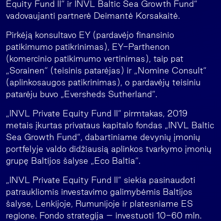
Equity Fund II“ ir INVL Baltic Sea Growth Fund“
vadovaujanti partnerė Deimantė Korsakaitė.
Pirkėją konsultavo EY (pardavėjo finansinio
patikimumo patikrinimas), EY-Parthenon
(komercinio patikimumo vertinimas), taip pat
„Sorainen“ (teisinis patarėjas) ir „Nomine Consult”
(aplinkosaugos patikrinimas), o pardavėjų teisiniu
patarėju buvo „Eversheds Sutherland“.
„INVL Private Equity Fund II“ pirmtakas, 2019
metais įkurtas privataus kapitalo fondas „INVL Baltic
Sea Growth Fund“, dabartiniame devynių įmonių
portfelyje valdo didžiausią aplinkos tvarkymo įmonių
grupę Baltijos šalyse „Eco Baltia“.
„INVL Private Equity Fund II“ siekia pasinaudoti
patraukliomis investavimo galimybėmis Baltijos
šalyse, Lenkijoje, Rumunijoje ir platesniame ES
regione. Fondo strategija – investuoti 10-60 mln.