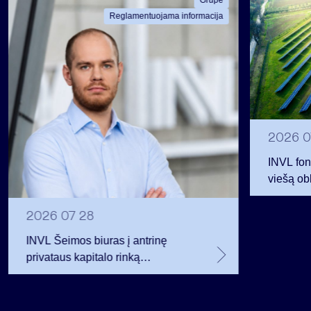
Grupė
Reglamentuojama informacija
2026 0
INVL fon
viešą obl
12 mln. 
planavo
2026 07 28
INVL Šeimos biuras į antrinę
privataus kapitalo rinką
investuojantį fondą pritraukė 17,4
mln. JAV dolerių