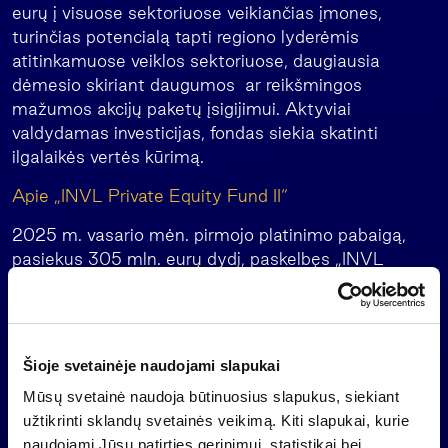
eurų į visuose sektoriuose veikiančias įmones,
turinčias potencialą tapti regiono lyderėmis
atitinkamuose veiklos sektoriuose, daugiausia
dėmesio skiriant daugumos ar reikšmingos
mažumos akcijų paketų įsigijimui. Aktyviai
valdydamas investicijas, fondas siekia skatinti
ilgalaikės vertės kūrimą.
Apie „INVL Private Equity Fund II“
2025 m. vasario mėn. pirmojo platinimo pabaigą,
pasiekus 305 mln. eurų dydį, paskelbęs „INVL
Private Equity Fund II“ yra didžiausias privataus
kapitalo fondas Baltijos šalyse. Jis siekia sukurti
diversifikuotą portfelį, įsigydamas daugumos arba
reikšmingos mažumos akcijų paketus
Šioje svetainėje naudojami slapukai
investuodamas 10-60 mln. eurų į sparčiai augančias
Mūsų svetainė naudoja būtinuosius slapukus, siekiant
įmones. Fondas orientuojasi į verslus, turinčius
užtikrinti sklandų svetainės veikimą. Kiti slapukai, kurie
stiprų potencialą augti ir konkuruoti didėjančios
naudojami Jūsų patirties gerinimui, statistikai bei