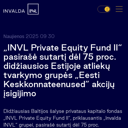
2025 09 30
Naujienos
„INVL Private Equity Fund II“
pasirašė sutartį dėl 75 proc.
didžiausios Estijoje atliekų
tvarkymo grupės „Eesti
Keskkonnateenused” akcijų
įsigijimo
Didžiausias Baltijos šalyse privataus kapitalo fondas
„INVL Private Equity Fund II“, priklausantis „Invalda
INVL“ grupei, pasirašė sutartį dėl 75 proc.