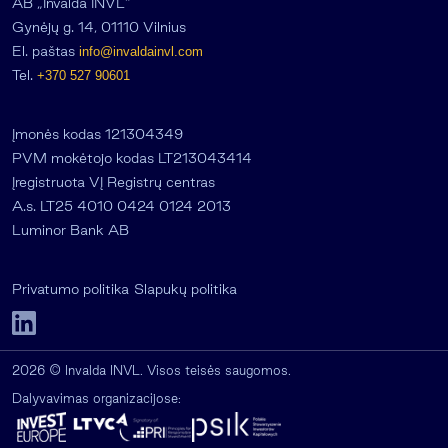
AB „Invalda INVL“
Gynėjų g. 14, 01110 Vilnius
El. paštas
info@invaldainvl.com
Tel.
+370 527 90601
Įmonės kodas 121304349
PVM mokėtojo kodas LT213043414
Įregistruota VĮ Registrų centras
A.s. LT25 4010 0424 0124 2013
Luminor Bank AB
Privatumo politika
Slapukų politika
2026 © Invalda INVL. Visos teisės saugomos.
Dalyvavimas organizacijose: