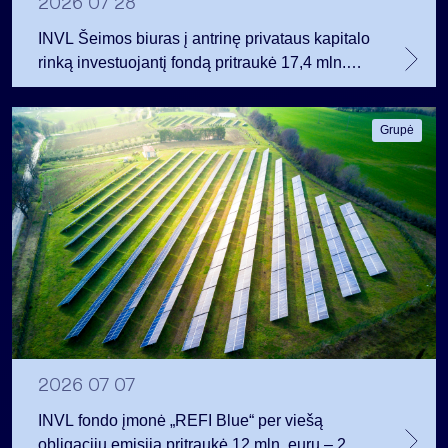
2026 07 28
INVL Šeimos biuras į antrinę privataus kapitalo
rinką investuojantį fondą pritraukė 17,4 mln.
JAV dolerių
Grupė
2026 07 07
INVL fondo įmonė „REFI Blue“ per viešą
obligacijų emisiją pritraukė 12 mln. eurų – 2