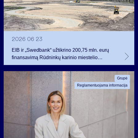
2026 06 23
EIB ir „Swedbank“ užtikrino 200,75 mln. eurų
finansavimą Rūdninkų karinio miestelio
vystytojai
Grupė
Reglamentuojama informacija