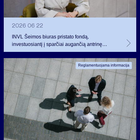
2026 06 22
INVL Šeimos biuras pristato fondą,
investuosiantį į sparčiai augančią antrinę
privataus kapitalo rinką
Reglamentuojama informacija