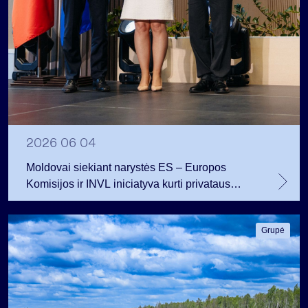
2026 06 04
Moldovai siekiant narystės ES – Europos
Komisijos ir INVL iniciatyva kurti privataus
kapitalo fondą
Grupė