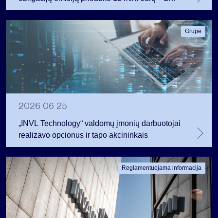
mln. daugiau nei planavo
Grupė
2026 06 25
„INVL Technology“ valdomų įmonių darbuotojai
realizavo opcionus ir tapo akcininkais
Reglamentuojama informacija