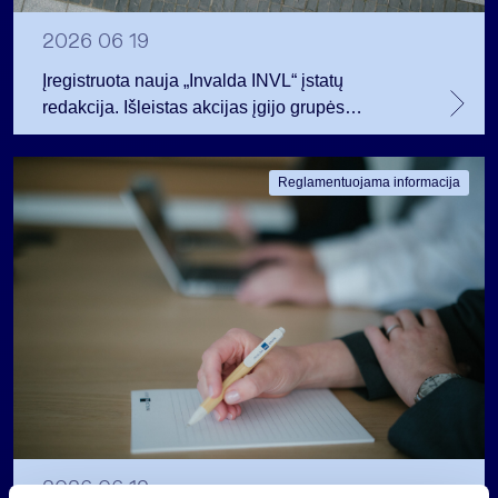
2026 06 19
Įregistruota nauja „Invalda INVL“ įstatų
redakcija. Išleistas akcijas įgijo grupės
darbuotojai.
Reglamentuojama informacija
2026 06 19