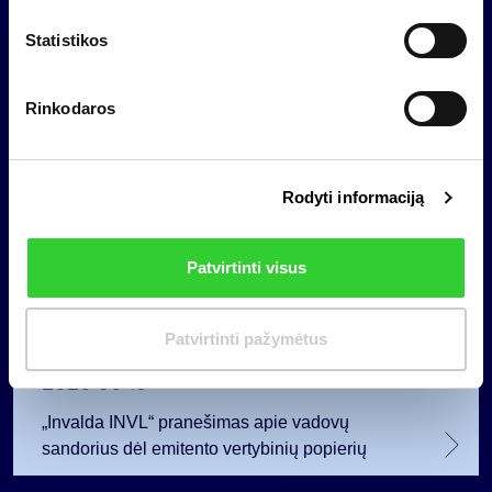
darbuotojams tapus akcininkais
i
m
Statistikos
o
Reglamentuojama informacija
p
Rinkodaros
a
s
i
Rodyti informaciją
r
i
n
Patvirtinti visus
k
i
m
Patvirtinti pažymėtus
a
2026 06 18
s
„Invalda INVL“ pranešimas apie vadovų
sandorius dėl emitento vertybinių popierių