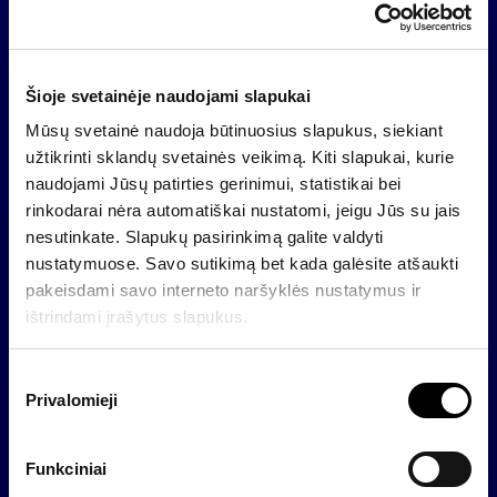
Informacija apie „Invalda INVL“ išleistas akcijas
ir suteikiamus balsus nuo 2026 m. birželio 19 d
Šioje svetainėje naudojami slapukai
Mūsų svetainė naudoja būtinuosius slapukus, siekiant
Bendrovė
užtikrinti sklandų svetainės veikimą. Kiti slapukai, kurie
naudojami Jūsų patirties gerinimui, statistikai bei
rinkodarai nėra automatiškai nustatomi, jeigu Jūs su jais
nesutinkate. Slapukų pasirinkimą galite valdyti
nustatymuose. Savo sutikimą bet kada galėsite atšaukti
pakeisdami savo interneto naršyklės nustatymus ir
ištrindami įrašytus slapukus.
S
Privalomieji
u
t
2026 06 19
i
Funkciniai
„Invalda INVL“ įstatinis kapitalas padidėjo
k