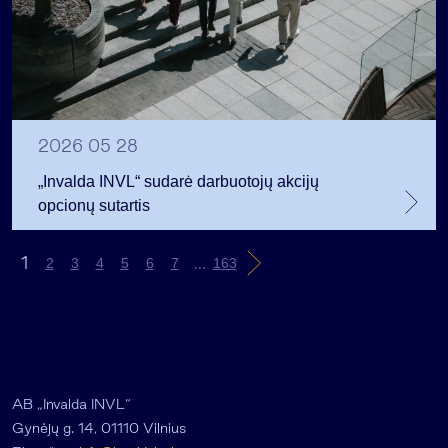
2026 05 28
„Invalda INVL“ sudarė darbuotojų akcijų
opcionų sutartis
1
...
2
3
4
5
6
7
163
AB „Invalda INVL“
Gynėjų g. 14, 01110 Vilnius