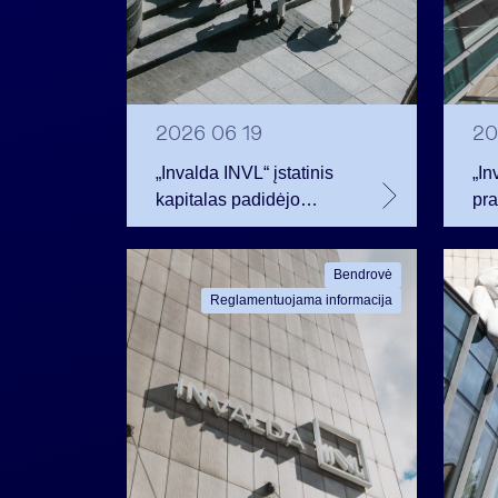
2026 06 19
20
„Invalda INVL“ įstatinis
„In
kapitalas padidėjo
pr
darbuotojams tapus
vad
akcininkais
emi
Bendrovė
pop
Reglamentuojama informacija