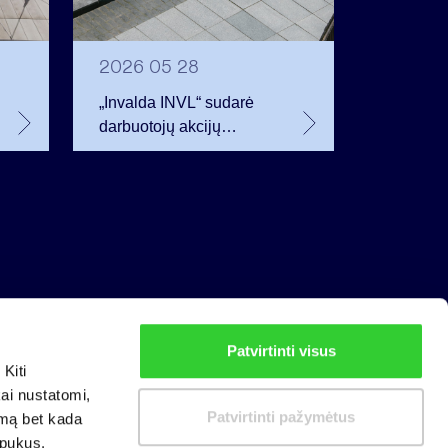
2026 05 28
„Invalda INVL“ sudarė
darbuotojų akcijų
opcionų sutartis
Patvirtinti visus
Privatumo politika
Kiti
Slapukų politika
kai nustatomi,
Patvirtinti pažymėtus
imą bet kada
apukus.