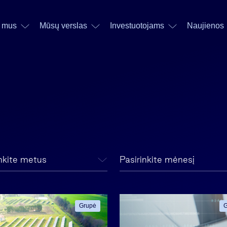
 mus
Mūsų verslas
Investuotojams
Naujienos
inkite metus
Pasirinkite mėnesį
Grupė
G