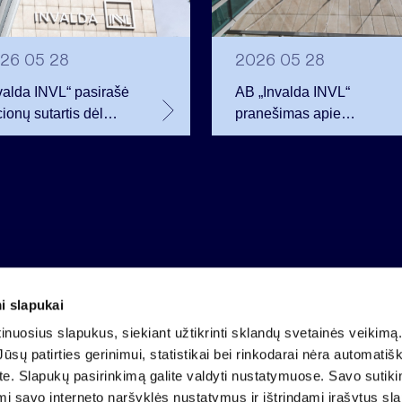
26 05 28
2026 05 28
valda INVL“ pasirašė
AB „Invalda INVL“
ionų sutartis dėl
pranešimas apie
eik 68 tūkst.
vadovų sandorius dėl
drovės akcijų
emitento vertybinių
popierių
i slapukai
Įmonės kodas 121304349
nuosius slapukus, siekiant užtikrinti sklandų svetainės veikimą. 
PVM mokėtojo kodas LT213043414
ūsų patirties gerinimui, statistikai bei rinkodarai nėra automatiš
Įregistruota VĮ Registrų centras
ate. Slapukų pasirinkimą galite valdyti nustatymuose. Savo sutik
A.s. LT25 4010 0424 0124 2013
mi savo interneto naršyklės nustatymus ir ištrindami įrašytus sl