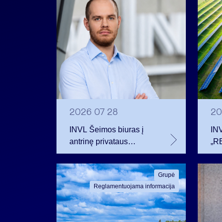
2026 07 28
20
INVL Šeimos biuras į
IN
antrinę privataus
„RE
kapitalo rinką
obl
investuojantį fondą
pri
Grupė
pritraukė 17,4 mln. JAV
2 m
Reglamentuojama informacija
dolerių
pl