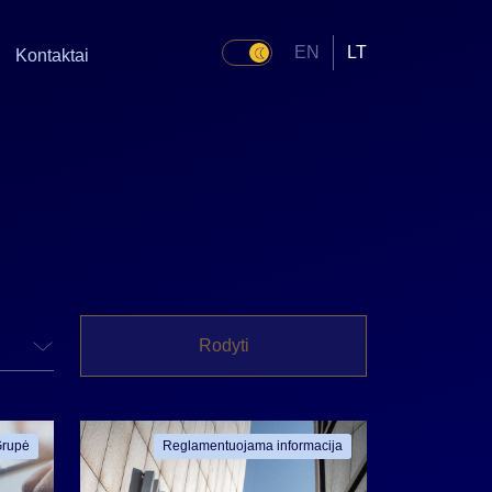
EN
LT
Kontaktai
Rodyti
rupė
Reglamentuojama informacija