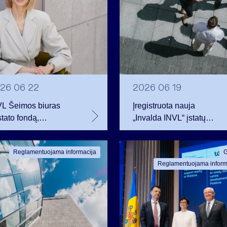
26 06 22
2026 06 19
VL Šeimos biuras
Įregistruota nauja
stato fondą,
„Invalda INVL“ įstatų
estuosiantį į sparčiai
redakcija. Išleistas
ančią antrinę
akcijas įgijo grupės
Reglamentuojama informacija
G
vataus kapitalo rinką
darbuotojai.
Reglamentuojama inform