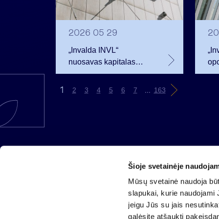
2026 05 29
20
„Invalda INVL“
„In
nuosavas kapitalas
opc
pirmojo ketvirčio
bev
pabaigoje siekė 256,3
ben
1
...
2
3
4
5
6
7
163
mln. eurų
Šioje svetainėje naudojam
AB „Invalda INVL“
Mūsų svetainė naudoja būti
Gynėjų g. 14, 01110 Vilnius
slapukai, kurie naudojami J
El. paštas
info@invaldainvl.com
jeigu Jūs su jais nesutink
Tel.
+370 527 90601
galėsite atšaukti pakeisda