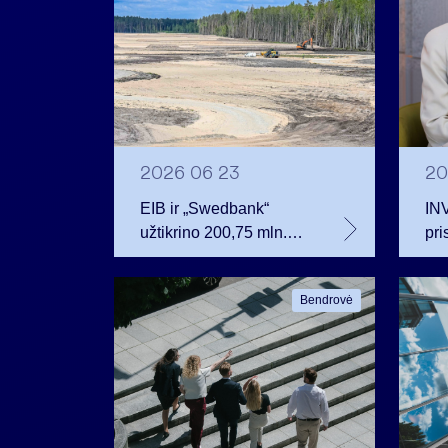
2026 06 23
20
EIB ir „Swedbank“
IN
užtikrino 200,75 mln.
pri
eurų finansavimą
inv
Rūdninkų karinio
aug
Bendrovė
miestelio vystytojai
pri