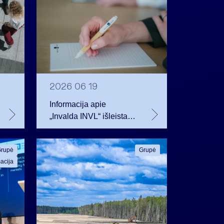
2026 06 19
Informacija apie
„Invalda INVL“ išleistas
akcijas ir suteikiamus
balsus nuo 2026 m.
rupė
Grupė
birželio 19 d
acija