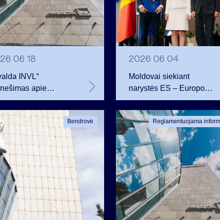
26 06 18
2026 06 04
valda INVL“
Moldovai siekiant
anešimas apie
narystės ES – Europos
ovų sandorius dėl
Komisijos ir INVL
tento vertybinių
iniciatyva kurti privataus
Bendrovė
Reglamentuojama inform
ierių
kapitalo fondą