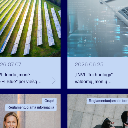
26 07 07
2026 06 25
VL fondo įmonė
„INVL Technology“
FI Blue“ per viešą
valdomų įmonių
igacijų emisiją
darbuotojai realizavo
traukė 12 mln. eurų –
opcionus ir tapo
Grupė
Reglamentuojama inform
ln. daugiau nei
akcininkais
Reglamentuojama informacija
anavo