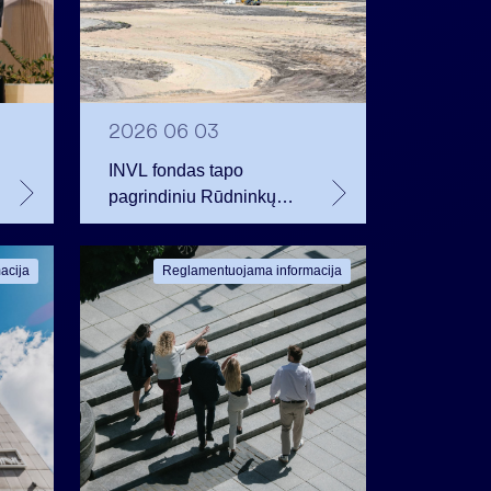
2026 06 03
INVL fondas tapo
pagrindiniu Rūdninkų
karinį miestelį
vystančios bendrovės
acija
Reglamentuojama informacija
akcininku