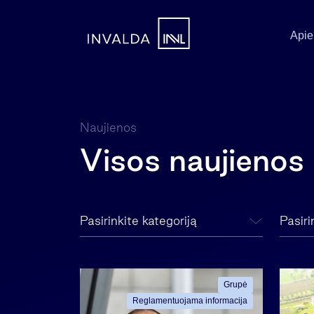
Apie
Naujienos
Visos naujienos
Pasirinkite kategoriją
Pasir
Grupė
Reglamentuojama informacija