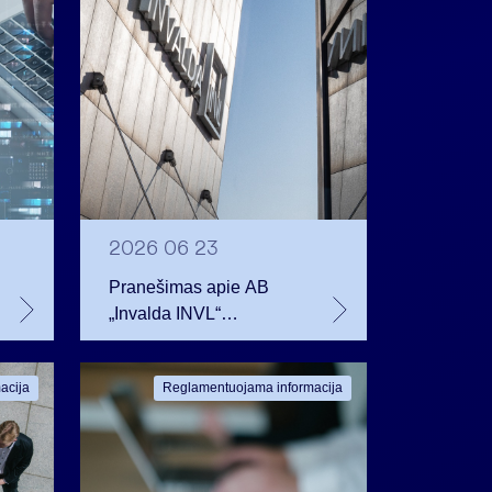
2026 06 23
Pranešimas apie AB
„Invalda INVL“
balsavimo teisių
netekimą
acija
Reglamentuojama informacija