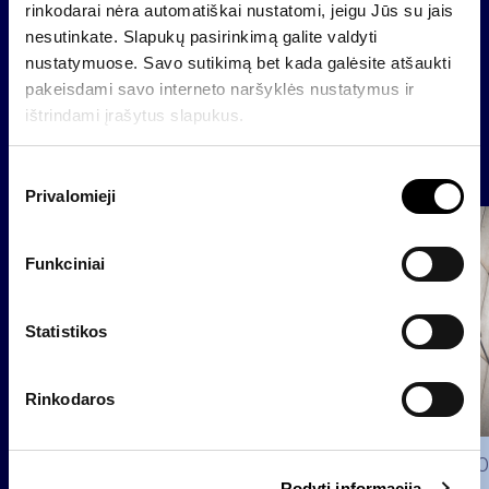
rinkodarai nėra automatiškai nustatomi, jeigu Jūs su jais
nesutinkate. Slapukų pasirinkimą galite valdyti
nustatymuose. Savo sutikimą bet kada galėsite atšaukti
Atgal
pakeisdami savo interneto naršyklės nustatymus ir
ištrindami įrašytus slapukus.
Naujienos
S
Privalomieji
u
t
Grupė
i
Reglamentuojama informacija
Funkciniai
k
i
m
Statistikos
o
p
Rinkodaros
a
s
i
2026 0
Rodyti informaciją
r