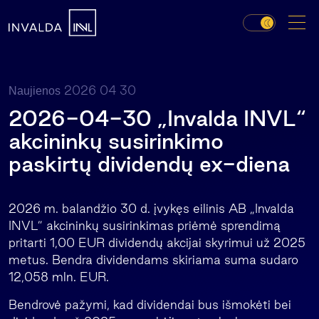
2026 04 30
Naujienos
2026-04-30 „Invalda INVL“
akcininkų susirinkimo
paskirtų dividendų ex-diena
2026 m. balandžio 30 d. įvykęs eilinis AB „Invalda
INVL” akcininkų susirinkimas priėmė sprendimą
pritarti 1,00 EUR dividendų akcijai skyrimui už 2025
metus. Bendra dividendams skiriama suma sudaro
12,058 mln. EUR.
Bendrovė pažymi, kad dividendai bus išmokėti bei