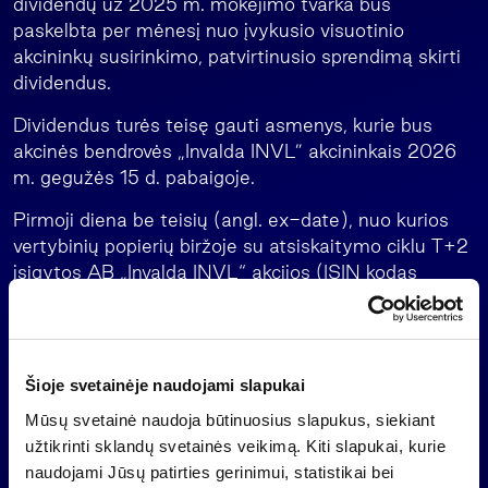
dividendų už 2025 m. mokėjimo tvarka bus
paskelbta per mėnesį nuo įvykusio visuotinio
akcininkų susirinkimo, patvirtinusio sprendimą skirti
dividendus.
Dividendus turės teisę gauti asmenys, kurie bus
akcinės bendrovės „Invalda INVL” akcininkais 2026
m. gegužės 15 d. pabaigoje.
Pirmoji diena be teisių (angl. ex-date), nuo kurios
vertybinių popierių biržoje su atsiskaitymo ciklu T+2
įsigytos AB „Invalda INVL“ akcijos (ISIN kodas
LT0000102279) nesuteikia teisės gauti dividendų
už 2025 metus, yra 2026 m. gegužės 14 d.
Pelno (nuostoliu) paskirstymas
Šioje svetainėje naudojami slapukai
Papildoma informacija:
Mūsų svetainė naudoja būtinuosius slapukus, siekiant
Vyr. finansininkas Raimondas Rajeckas
užtikrinti sklandų svetainės veikimą. Kiti slapukai, kurie
raimondas@invaldainvl.com
naudojami Jūsų patirties gerinimui, statistikai bei