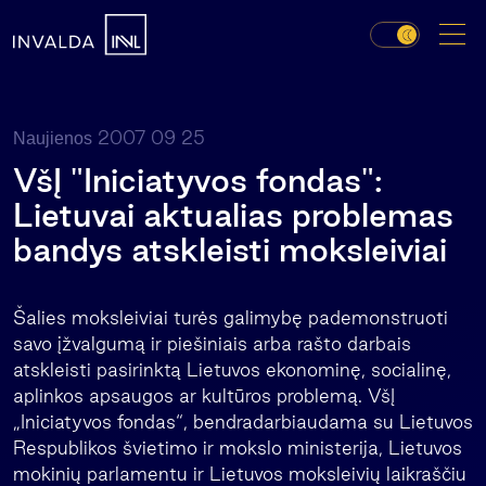
2007 09 25
Naujienos
VšĮ "Iniciatyvos fondas":
Lietuvai aktualias problemas
bandys atskleisti moksleiviai
Šalies moksleiviai turės galimybę pademonstruoti
savo įžvalgumą ir piešiniais arba rašto darbais
atskleisti pasirinktą Lietuvos ekonominę, socialinę,
aplinkos apsaugos ar kultūros problemą. VšĮ
„Iniciatyvos fondas“, bendradarbiaudama su Lietuvos
Respublikos švietimo ir mokslo ministerija, Lietuvos
mokinių parlamentu ir Lietuvos moksleivių laikraščiu