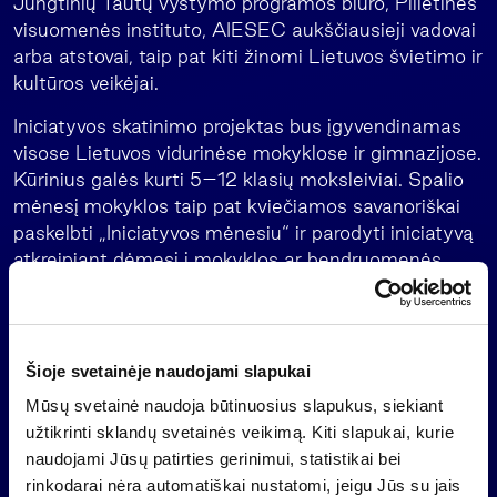
Jungtinių Tautų vystymo programos biuro, Pilietinės
visuomenės instituto, AIESEC aukščiausieji vadovai
arba atstovai, taip pat kiti žinomi Lietuvos švietimo ir
kultūros veikėjai.
Iniciatyvos skatinimo projektas bus įgyvendinamas
visose Lietuvos vidurinėse mokyklose ir gimnazijose.
Kūrinius galės kurti 5–12 klasių moksleiviai. Spalio
mėnesį mokyklos taip pat kviečiamos savanoriškai
paskelbti „Iniciatyvos mėnesiu“ ir parodyti iniciatyvą
atkreipiant dėmesį į mokyklos ar bendruomenės
problemas bei pamėginant jas spręsti.
Švietimo valdymo informacinės sistemos
duomenimis, 2006-2007 m. Lietuvoje fiksuota 414
Šioje svetainėje naudojami slapukai
vidurinių mokyklų ir 126 gimnazijos, kuriose iš viso
Mūsų svetainė naudoja būtinuosius slapukus, siekiant
mokosi daugiau kaip 342 tūkstančiai moksleivių.
užtikrinti sklandų svetainės veikimą. Kiti slapukai, kurie
Apie „Iniciatyvos fondą“:
naudojami Jūsų patirties gerinimui, statistikai bei
Viešoji įstaiga „Iniciatyvos fondas“, organizuodama
rinkodarai nėra automatiškai nustatomi, jeigu Jūs su jais