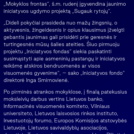
„Mokyklos frontas“, š.m. rudenį įgyvendina jaunimo
iniciatyvos ugdymo projektą „Sugauk rytojų“.
„Dideli pokyčiai prasideda nuo mažų žingsnių, o
aktyvesnis, žingeidesnis ir opius klausimus įžvelgti
gebantis jaunimas gali prisidėti prie geresnės ir
turtingesnės mūsų šalies ateities. Šiuo pirmuoju
projektu „Iniciatyvos fondas“ siekia paskatinti
susimąstyti apie asmeninių pastangų ir iniciatyvos
reikšmę atskiros bendruomenės ar visos
visuomenės gyvenime“, – sako „Iniciatyvos fondo“
direktorė Inga Smirnovienė.
Po pirminės atrankos mokyklose, į finalą patekusius
moksleivių darbus vertins Lietuvos banko,
Informacinės visuomenės komiteto, Vilniaus
universiteto, Lietuvos laisvosios rinkos instituto,
Investuotojų forumo, Europos Komisijos atstovybės
Lietuvoje, Lietuvos savivaldybių asociacijos,