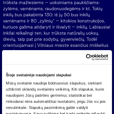
trūksta mažiesiems – uoksiniams paukščiams:
zylėms, varnėnams, raudonuodegėms ir kt. Tokių
inkilų bus pakabinta 130: iš jų 50 bus inkilų
varnėnams ir 80 „zylinių“ – kitokios konstrukcijos,
kuriuos galima atidaryti ir išvalyti – inkilų. Labiausiai
inkilai reikalingi ten, kur trūksta natūralių uoksų,
drevių, taip pat prie sodybų, gyvenviečių. Todėl
orientuojamasi į Vilniaus mieste esančius miškelius
ir parkus.
Kadangi inkiluose paukščiai gali perėti ne vienerius
metus, svarbu, kad inkilas būtų tinkamas ilgą laiką.
Todėl visi inkilai gaminti laikantis ornitologų
Šioje svetainėje naudojami slapukai
nurodymų ir instrukcijų.
Mūsų svetainė naudoja būtinuosius slapukus, siekiant
užtikrinti sklandų svetainės veikimą. Kiti slapukai, kurie
Akcijos metu inkilai bei jų kabinimas bus
naudojami Jūsų patirties gerinimui, statistikai bei
fotografuojami bei patalpinti portale
, kur
www.zebra.lt
rinkodarai nėra automatiškai nustatomi, jeigu Jūs su jais
bus surengtas „Gražiausio inkilo konkursas“. Bus
nesutinkate. Slapukų pasirinkimą galite valdyti
renkami gražiausias, pavasariškiausias,
nustatymuose. Savo sutikimą bet kada galėsite atšaukti