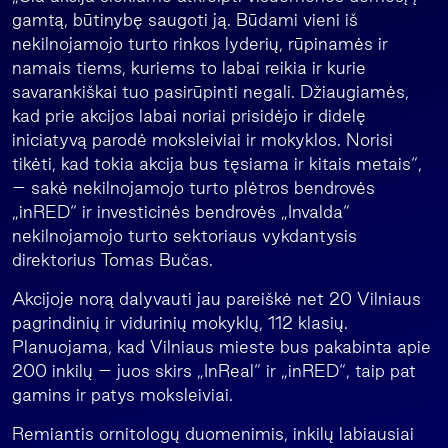
gamtą, būtinybę saugoti ją. Būdami vieni iš
nekilnojamojo turto rinkos lyderių, rūpinamės ir
namais tiems, kuriems to labai reikia ir kurie
savarankiškai tuo pasirūpinti negali. Džiaugiamės,
kad prie akcijos labai noriai prisidėjo ir didelę
iniciatyvą parodė moksleiviai ir mokyklos. Norisi
tikėti, kad tokia akcija bus tęsiama ir kitais metais“,
– sakė nekilnojamojo turto plėtros bendrovės
„inRED“ ir investicinės bendrovės „Invalda“
nekilnojamojo turto sektoriaus vykdantysis
direktorius Tomas Bučas.
Akcijoje norą dalyvauti jau pareiškė net 20 Vilniaus
pagrindinių ir vidurinių mokyklų, 112 klasių.
Planuojama, kad Vilniaus mieste bus pakabinta apie
200 inkilų – juos skirs „InReal“ ir „inRED“, taip pat
gamins ir patys moksleiviai.
Remiantis ornitologų duomenimis, inkilų labiausiai