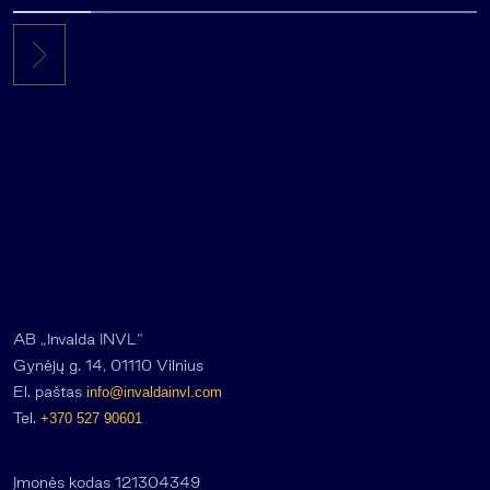
AB „Invalda INVL“
Gynėjų g. 14, 01110 Vilnius
El. paštas
info@invaldainvl.com
Tel.
+370 527 90601
Įmonės kodas 121304349