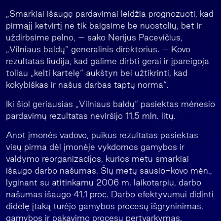
„Smarkiai išaugę pardavimai leidžia prognozuoti, kad
pirmąjį ketvirtį ne tik baigsime be nuostolių, bet ir
uždirbsime pelno, – sako Nerijus Pacevičius,
„Vilniaus baldų“ generalinis direktorius. – Kovo
rezultatas liudija, kad galime dirbti gerai ir įpareigoja
toliau „kelti kartelę“ aukštyn bei užtikrinti, kad
kokybiškas ir našus darbas taptų norma“.
Iki šiol geriausias „Vilniaus baldų“ pasiektas mėnesio
pardavimų rezultatas neviršijo 11,5 mln. litų.
Anot įmonės vadovo, puikus rezultatas pasiektas
visų pirma dėl įmonėje vykdomos gamybos ir
valdymo reorganizacijos, kurios metu smarkiai
išaugo darbo našumas. Šių metų sausio-kovo mėn.,
lyginant su atitinkamu 2006 m. laikotarpiu, darbo
našumas išaugo 41,1 proc. Darbo efektyvumui didinti
didelę įtaką turėjo gamybos procesų išgryninimas,
gamybos ir pakavimo procesų pertvarkymas.