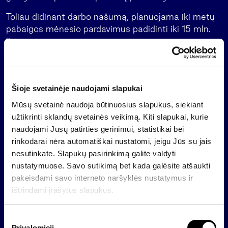
Toliau didinant darbo našumą, planuojama iki metų
pabaigos mėnesio pardavimus padidinti iki 15 mln.
litų.
Per pirmuosius tris šių metų mėnesius, lyginant su
atitinkamu praėjusių metų laikotarpiu, bendrovės
eksportas išaugo beveik 30 proc. ir sudarė apie 98
Šioje svetainėje naudojami slapukai
proc. visos apyvartos.
Mūsų svetainė naudoja būtinuosius slapukus, siekiant
užtikrinti sklandų svetainės veikimą. Kiti slapukai, kurie
Vidutinis darbuotojo atlyginimas įmonėje per metus
naudojami Jūsų patirties gerinimui, statistikai bei
išaugo daugiau nei 36 proc. Š.m. kovą įmonėje dirbo
rinkodarai nėra automatiškai nustatomi, jeigu Jūs su jais
vidutiniškai 820 darbuotojų, o prieš metus – 1071.
nesutinkate. Slapukų pasirinkimą galite valdyti
nustatymuose. Savo sutikimą bet kada galėsite atšaukti
pakeisdami savo interneto naršyklės nustatymus ir
Atgal
ištrindami įrašytus slapukus.
S
Privalomieji