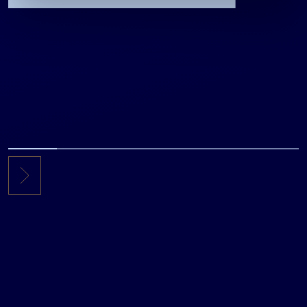
investuojantį fondą pritraukė 17,4
mln. JAV dolerių