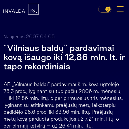
2007 04 05
Naujienos
"Vilniaus baldų" pardavimai
kovą išaugo iki 12,86 mln. lt. ir
tapo rekordiniais
AB „Vilniaus baldai“ pardavimai š.m. kovą ūgtelėjo
78,3 proc., lyginant su tuo pačiu 2006 m. mėnesiu,
– iki 12,86 mln. litų, o per pirmuosius tris mėnesius,
lyginant su atitinkamu praėjusių metų laikotarpiu
padidėjo 28,6 proc. iki 33,96 mln. litų. Praėjusių
metų kovą parduota produkcijos už 7,21 mln. litų, o
per pirmąjį ketvirtį – už 26,41 mln. litų.