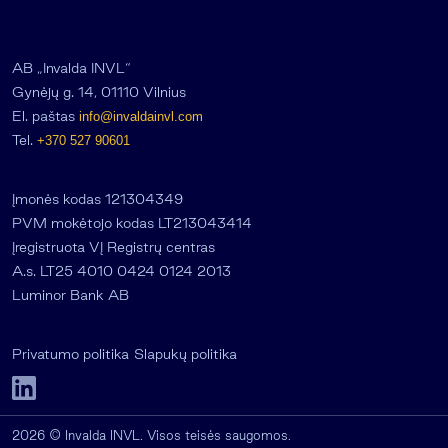
AB „Invalda INVL“
Gynėjų g. 14, 01110 Vilnius
El. paštas
info@invaldainvl.com
Tel.
+370 527 90601
Įmonės kodas 121304349
PVM mokėtojo kodas LT213043414
Įregistruota VĮ Registrų centras
A.s. LT25 4010 0424 0124 2013
Luminor Bank AB
Privatumo politika
Slapukų politika
2026 © Invalda INVL. Visos teisės saugomos.