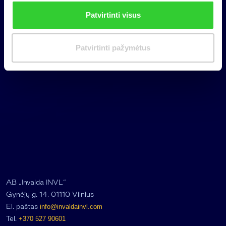
n
Patvirtinti visus
k
i
m
Patvirtinti pažymėtus
a
s
AB „Invalda INVL“
Gynėjų g. 14, 01110 Vilnius
El. paštas
info@invaldainvl.com
Tel.
+370 527 90601