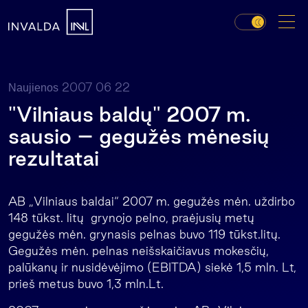
2007 06 22
Naujienos
"Vilniaus baldų" 2007 m.
sausio – gegužės mėnesių
rezultatai
AB „Vilniaus baldai“ 2007 m. gegužės mėn. uždirbo
148 tūkst. litų grynojo pelno, praėjusių metų
gegužės mėn. grynasis pelnas buvo 119 tūkst.litų.
Gegužės mėn. pelnas neišskaičiavus mokesčių,
palūkanų ir nusidėvėjimo (EBITDA) siekė 1,5 mln. Lt,
prieš metus buvo 1,3 mln.Lt.