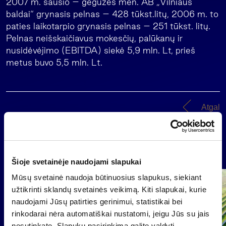
2007 m. sausio – gegužės mėn. AB „Vilniaus
baldai“ grynasis pelnas – 428 tūkst.litų, 2006 m. to
paties laikotarpio grynasis pelnas – 251 tūkst. litų.
Pelnas neišskaičiavus mokesčių, palūkanų ir
nusidėvėjimo (EBITDA) siekė 5,9 mln. Lt, prieš
metus buvo 5,5 mln. Lt.
Atgal
Naujienos
Šioje svetainėje naudojami slapukai
Mūsų svetainė naudoja būtinuosius slapukus, siekiant
Grupė
užtikrinti sklandų svetainės veikimą. Kiti slapukai, kurie
Reglamentuojama informacija
naudojami Jūsų patirties gerinimui, statistikai bei
rinkodarai nėra automatiškai nustatomi, jeigu Jūs su jais
nesutinkate. Slapukų pasirinkimą galite valdyti