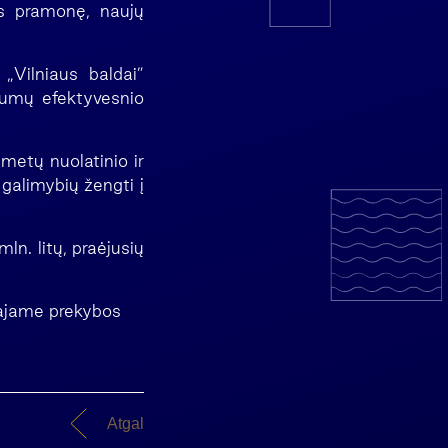
os pramonę, naujų
„Vilniaus baldai”
gumų efektyvesnio
metų nuolatinio ir
galimybių žengti į
n. litų, praėjusių
liajame prekybos
Atgal