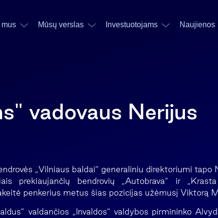
 mus
Mūsų verslas
Investuotojams
Naujienos
ms" vadovaus Nerijus
drovės „Vilniaus baldai” generaliniu direktoriumi tapo N
iais prekiaujančių bendrovių „Autobrava” ir „Krast
pakeitė penkerius metus šias pozicijas užėmusį Viktorą 
aldus” valdančios „Invaldos” valdybos pirmininko Alvy