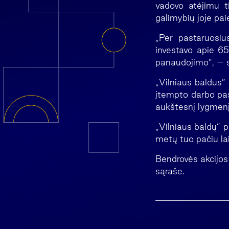
vadovo atėjimu t
galimybių joje pai
„Per pastaruosiu
investavo apie 6
panaudojimo”, – 
„Vilniaus baldus”
įtempto darbo pasi
aukštesnį lygmenį
„Vilniaus baldų” 
metų tuo pačiu lai
Bendrovės akcijos
sąraše.