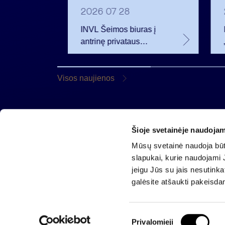
2026 07 28
t
INVL Šeimos biuras į
uropos
antrinę privataus
kapitalo rinką
rivataus
investuojantį fondą
pritraukė 17,4 mln. JAV
Visos naujienos
dolerių
Šioje svetainėje naudojam
AB „Invalda INVL“
Mūsų svetainė naudoja būti
Gynėjų g. 14, 01110 Vilnius
slapukai, kurie naudojami J
El. paštas
info@invaldainvl.com
jeigu Jūs su jais nesutink
Tel.
+370 527 90601
galėsite atšaukti pakeisda
S
Privalomieji