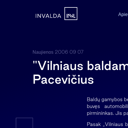
Apie
2006 09 07
Naujienos
"Vilniaus balda
Pacevičius
Baldų gamybos ben
buvęs automobil
pirmininkas. Jis 
Pasak „Vilniaus b