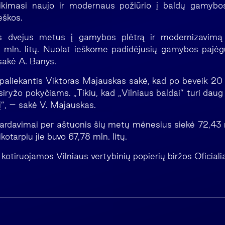
ikimasi naujo ir modernaus požiūrio į baldų gamyb
eškos.
s dvejus metus į gamybos plėtrą ir modernizavimą 
5 mln. litų. Nuolat ieškome padidėjusių gamybos pajė
sakė A. Banys.
 paliekantis Viktoras Majauskas sakė, kad po beveik 20 
ryžo pokyčiams. „Tikiu, kad „Vilniaus baldai” turi daug 
”, – sakė V. Majauskas.
pardavimai per aštuonis šių metų mėnesius siekė 72,43 ml
kotarpiu jie buvo 67,78 mln. litų.
 kotiruojamos Vilniaus vertybinių popierių biržos Oficia