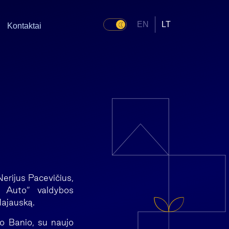
EN
LT
Kontaktai
erijus Pacevičius,
a Auto” valdybos
Majauską.
do Banio, su naujo