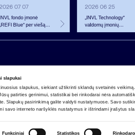
2026 07 07
2026 06 25
INVL fondo įmonė
„INVL Technology“
„REFI Blue“ per viešą
valdomų įmonių
obligacijų emisiją
darbuotojai realizavo
pritraukė 12 mln. eurų –
opcionus ir tapo
2 mln. daugiau nei
akcininkais
planavo
i slapukai
Įmonės kodas 121304349
nuosius slapukus, siekiant užtikrinti sklandų svetainės veikimą. 
PVM mokėtojo kodas LT213043414
ūsų patirties gerinimui, statistikai bei rinkodarai nėra automatiš
Įregistruota VĮ Registrų centras
ate. Slapukų pasirinkimą galite valdyti nustatymuose. Savo sutik
A.s. LT25 4010 0424 0124 2013
mi savo interneto naršyklės nustatymus ir ištrindami įrašytus sl
Luminor Bank AB
Funkciniai
Statistikos
Rinkodaro