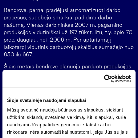
Bendrovė, pernai pradėjusi automatizuoti darbo
procesus, sugebėjo smarkiai padidinti darbo
našumą. Vienas darbininkas 2007 m. pagamino
produkcijos vidutiniškai už 197 tūkst. litų, t.y. apie 70
proc. daugiau, nei 2006 m. Per aptariamąjį
laikotarpį vidutinis darbuotojų skaičius sumažėjo nuo
850 iki 667.
Šiais metais bendrovė planuoja parduoti produkcijos
už 199,5 mln. litų ir uždirbti 5,8 mln. litų grynojo
pelno. Įmonės metinė EBITDA turėtų siekti 19,96
mln. litų.
Šioje svetainėje naudojami slapukai
„Vilniaus baldai“, valdantys 25 proc. medienos
plokščių gamintojo UAB „Girių bizonas“ akcijų,
Mūsų svetainė naudoja būtinuosius slapukus, siekiant
preliminariais neaudituotais duomenimis pernai dėl
užtikrinti sklandų svetainės veikimą. Kiti slapukai, kurie
šios bendrovės veiklos patyrė 2,34 mln. litų
naudojami Jūsų patirties gerinimui, statistikai bei
nuostolio, o planavo gauti daugiau nei 200 tūkst. litų
rinkodarai nėra automatiškai nustatomi, jeigu Jūs su jais
pelno.