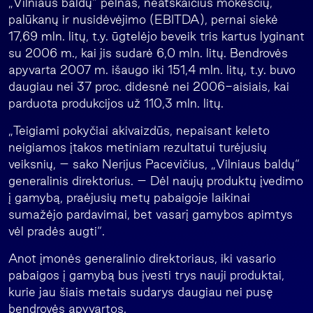
„Vilniaus baldų“ pelnas, neatskaičius mokesčių,
palūkanų ir nusidėvėjimo (EBITDA), pernai siekė
17,69 mln. litų, t.y. ūgtelėjo beveik tris kartus lyginant
su 2006 m., kai jis sudarė 6,0 mln. litų. Bendrovės
apyvarta 2007 m. išaugo iki 151,4 mln. litų, t.y. buvo
daugiau nei 37 proc. didesnė nei 2006-aisiais, kai
parduota produkcijos už 110,3 mln. litų.
„Teigiami pokyčiai akivaizdūs, nepaisant keleto
neigiamos įtakos metiniam rezultatui turėjusių
veiksnių, – sako Nerijus Pacevičius, „Vilniaus baldų“
generalinis direktorius. – Dėl naujų produktų įvedimo
į gamybą, praėjusių metų pabaigoje laikinai
sumažėjo pardavimai, bet vasarį gamybos apimtys
vėl pradės augti“.
Anot įmonės generalinio direktoriaus, iki vasario
pabaigos į gamybą bus įvesti trys nauji produktai,
kurie jau šiais metais sudarys daugiau nei pusę
bendrovės apyvartos.