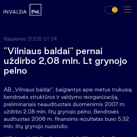
2008 01 24
Naujienos
"Vilniaus baldai" pernai
uždirbo 2,08 mln. Lt grynojo
pelno
AB „Vilniaus baldai“, baigiantys apie metus trukusią
bendrovės struktūros ir valdymo reorganizaciją,
preliminariais neaudituotais duomenimis 2007 m.
uždirbo 2,08 mln. litų grynojo pelno. Bendrovės
audituotas 2006 m. finansinis rezultatas buvo 5,32
mln. litų grynojo nuostolio.