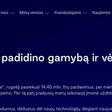
 mus
Mūsų verslas
Investuotojams
Naujienos
" padidino gamybą ir vė
i“, rugsėjį pasiekusi 14,45 mln. litų pardavimus, per mė
o pelno. Per tą patį praėjusių metų laikotarpį įmonė uždirb
dumus, iškilusius dėl naujų technologijų diegiant naujus