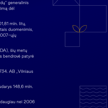
ldų“ generalinis
rimą dėl
,81 mln. litų,
uotais duomenimis,
 2007-ųjų
TDA), šių metų
os bendrovė patyrė
734. AB „Vilniaus
udarys 148,6 mln.
c. daugiau nei 2006