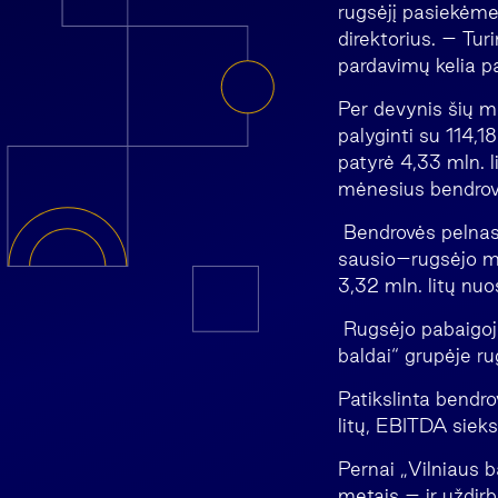
rugsėjį pasiekėme 
direktorius. – Tur
pardavimų kelia pa
Per devynis šių me
palyginti su 114,1
patyrė 4,33 mln. 
mėnesius bendrovė
Bendrovės pelnas,
sausio–rugsėjo mė
3,32 mln. litų nuos
Rugsėjo pabaigoje
baldai“ grupėje r
Patikslinta bendr
litų, EBITDA sieks 
Pernai „Vilniaus b
metais – ir uždirb