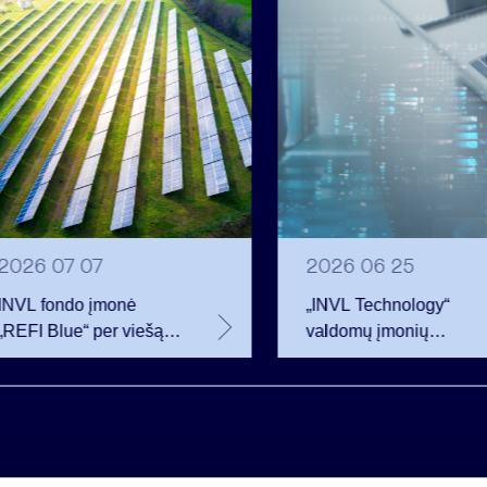
2026 07 07
2026 06 25
INVL fondo įmonė
„INVL Technology“
„REFI Blue“ per viešą
valdomų įmonių
obligacijų emisiją
darbuotojai realizavo
pritraukė 12 mln. eurų –
opcionus ir tapo
2 mln. daugiau nei
akcininkais
planavo