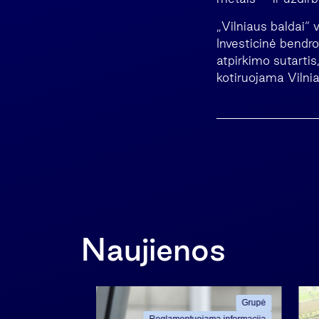
„Vilniaus baldai“
Investicinė bendro
atpirkimo sutartis
kotiruojama Vilnia
Naujienos
Grupė
Grupė