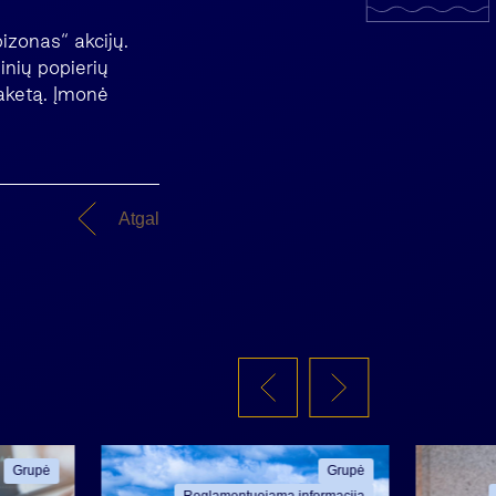
izonas“ akcijų.
inių popierių
paketą. Įmonė
Atgal
Grupė
Grupė