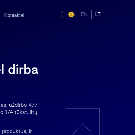
EN
LT
Kontaktai
l dirba
nesį uždirbo 477
o 174 tūkst. litų
 produktus, ir