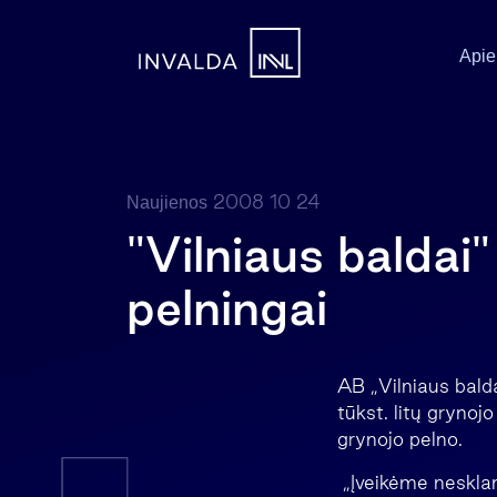
Apie
2008 10 24
Naujienos
"Vilniaus baldai
pelningai
AB „Vilniaus balda
tūkst. litų grynoj
grynojo pelno.
„Įveikėme nesklan