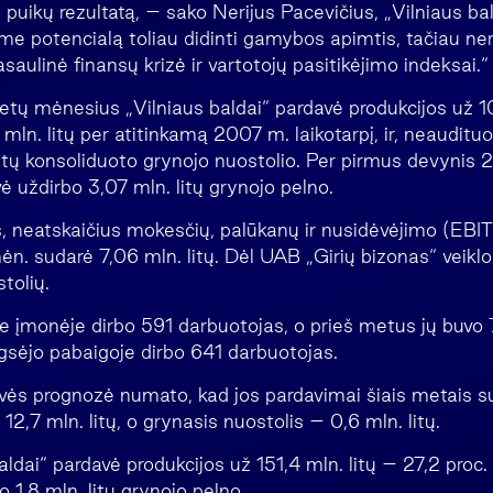
puikų rezultatą, – sako Nerijus Pacevičius, „Vilniaus ba
ime potencialą toliau didinti gamybos apimtis, tačiau ne
saulinė finansų krizė ir vartotojų pasitikėjimo indeksai.“
tų mėnesius „Vilniaus baldai“ pardavė produkcijos už 101
8 mln. litų per atitinkamą 2007 m. laikotarpį, ir, neaudit
litų konsoliduoto grynojo nuostolio. Per pirmus devynis
 uždirbo 3,07 mln. litų grynojo pelno.
 neatskaičius mokesčių, palūkanų ir nusidėvėjimo (EBI
n. sudarė 7,06 mln. litų. Dėl UAB „Girių bizonas“ veikl
tolių.
 įmonėje dirbo 591 darbuotojas, o prieš metus jų buvo 
ugsėjo pabaigoje dirbo 641 darbuotojas.
ovės prognozė numato, kad jos pardavimai šiais metais s
12,7 mln. litų, o grynasis nuostolis – 0,6 mln. litų.
aldai“ pardavė produkcijos už 151,4 mln. litų – 27,2 pro
o 1,8 mln. litų grynojo pelno.