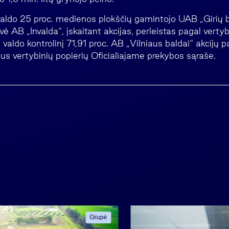
 valdo 25 proc. medienos plokščių gamintojo UAB „Girių b
vė AB „Invalda“, įskaitant akcijas, perleistas pagal vertyb
, valdo kontrolinį 71,91 proc. AB „Vilniaus baldai“ akcijų 
us vertybinių popierių Oficialiajame prekybos sąraše.
Grupė