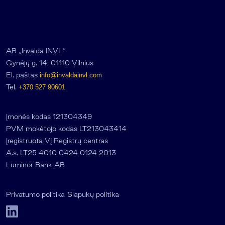
AB „Invalda INVL“
Gynėjų g. 14, 01110 Vilnius
El. paštas
info@invaldainvl.com
Tel.
+370 527 90601
Įmonės kodas 121304349
PVM mokėtojo kodas LT213043414
Įregistruota VĮ Registrų centras
A.s. LT25 4010 0424 0124 2013
Luminor Bank AB
Privatumo politika
Slapukų politika