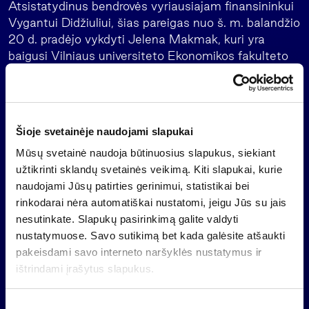
Atsistatydinus bendrovės vyriausiajam finansininkui
Vygantui Didžiuliui, šias pareigas nuo š. m. balandžio
20 d. pradėjo vykdyti Jelena Makmak, kuri yra
baigusi Vilniaus universiteto Ekonomikos fakulteto
pramonės planavimo specialybę. Paskutiniuosius 10
metų ji dirbo finansų direktore UAB „Kemira
GrowHow“.
Šioje svetainėje naudojami slapukai
Investicinė bendrovė AB „Invalda“, įskaitant akcijas,
jai perleistas pagal vertybinių popierių atpirkimo
Mūsų svetainė naudoja būtinuosius slapukus, siekiant
sutartis, kovo 31 d. valdė kontrolinį 69,16 proc. AB
užtikrinti sklandų svetainės veikimą. Kiti slapukai, kurie
„Vilniaus baldai“ akcijų paketą. Įmonė kotiruojama
naudojami Jūsų patirties gerinimui, statistikai bei
Vilniaus vertybinių popierių Oficialiajame prekybos
rinkodarai nėra automatiškai nustatomi, jeigu Jūs su jais
sąraše.
nesutinkate. Slapukų pasirinkimą galite valdyti
nustatymuose. Savo sutikimą bet kada galėsite atšaukti
pakeisdami savo interneto naršyklės nustatymus ir
ištrindami įrašytus slapukus.
Atgal
S