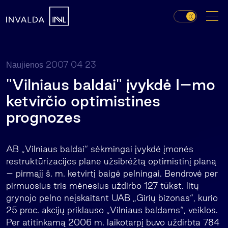
2007 04 23
Naujienos
"Vilniaus baldai" įvykdė I–mo
ketvirčio optimistines
prognozes
AB „Vilniaus baldai“ sėkmingai įvykdė įmonės
restruktūrizacijos plane užsibrėžtą optimistinį planą
– pirmąjį š. m. ketvirtį baigė pelningai. Bendrovė per
pirmuosius tris mėnesius uždirbo 127 tūkst. litų
grynojo pelno neįskaitant UAB „Girių bizonas“, kurio
25 proc. akcijų priklauso „Vilniaus baldams“, veiklos.
Per atitinkamą 2006 m. laikotarpį buvo uždirbta 784