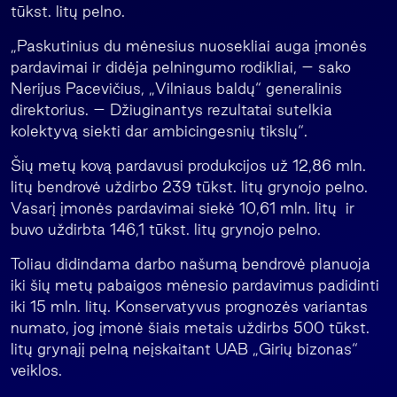
tūkst. litų pelno.
„Paskutinius du mėnesius nuosekliai auga įmonės
pardavimai ir didėja pelningumo rodikliai, – sako
Nerijus Pacevičius, „Vilniaus baldų“ generalinis
direktorius. – Džiuginantys rezultatai sutelkia
kolektyvą siekti dar ambicingesnių tikslų“.
Šių metų kovą pardavusi produkcijos už 12,86 mln.
litų bendrovė uždirbo 239 tūkst. litų grynojo pelno.
Vasarį įmonės pardavimai siekė 10,61 mln. litų ir
buvo uždirbta 146,1 tūkst. litų grynojo pelno.
Toliau didindama darbo našumą bendrovė planuoja
iki šių metų pabaigos mėnesio pardavimus padidinti
iki 15 mln. litų. Konservatyvus prognozės variantas
numato, jog įmonė šiais metais uždirbs 500 tūkst.
litų grynąjį pelną neįskaitant UAB „Girių bizonas“
veiklos.