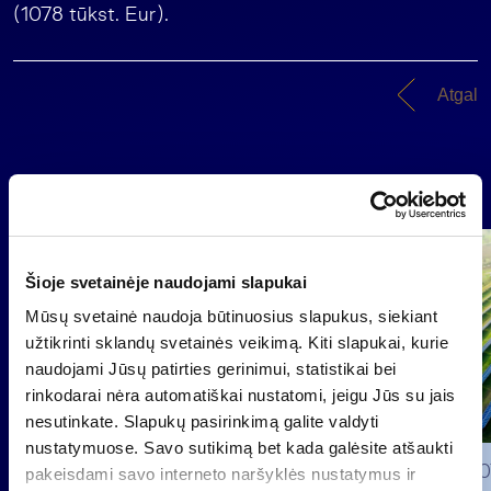
(1078 tūkst. Eur).
Atgal
Naujienos
Grupė
Reglamentuojama informacija
Šioje svetainėje naudojami slapukai
Mūsų svetainė naudoja būtinuosius slapukus, siekiant
užtikrinti sklandų svetainės veikimą. Kiti slapukai, kurie
naudojami Jūsų patirties gerinimui, statistikai bei
rinkodarai nėra automatiškai nustatomi, jeigu Jūs su jais
nesutinkate. Slapukų pasirinkimą galite valdyti
nustatymuose. Savo sutikimą bet kada galėsite atšaukti
2026 0
pakeisdami savo interneto naršyklės nustatymus ir