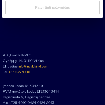
m
Patvirtinti pažymėtus
a
s
AB „Invalda INVL“
Gynėjų g. 14, 01110 Vilnius
El. paštas
info@invaldainvl.com
Tel.
+370 527 90601
Įmonės kodas 121304349
PVM mokėtojo kodas LT213043414
Įregistruota VĮ Registrų centras
A.s. LT25 4010 0424 0124 2013