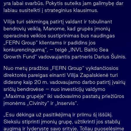
yra labai svarbūs. Pokytis suteiks jam galimybę dar
labiau susitelkti į strateginius klausimus.
Vilija turi sėkmingą patirtį valdant ir tobulinant
bendrovių veiklą. Manome, kad grupės įmonių
operacinės veiklos sustiprinimas bus naudingas
„FERN Group“ klientams ir padidins jos
konkurencingumą“, – teigė „INVL Baltic Sea
Growth Fund“ vadovaujantis partneris Darius Šulnis.
Nuo metų pradžios „FERN Group“ vykdančiosios
direktorės pareigas einanti Vilija Zapalskienė turi
didesnę kaip 20 m. vadovaujamo darbo patirtį įvairių
sričių bendrovėse – nuo investicijų valdymo
„Maxima grupėje“ iki vadovavimo pastatų priežiūros
įmonėms „Civinity“ ir „Inservis“.
„Esu dėkinga už pasitikėjimą ir priimu šį iššūkį.
Sieksiu stiprinti įmonių grupę, užtikrinti jos stabilų
augimą ir lyderystę savo srityje. Toliau puoselėsime