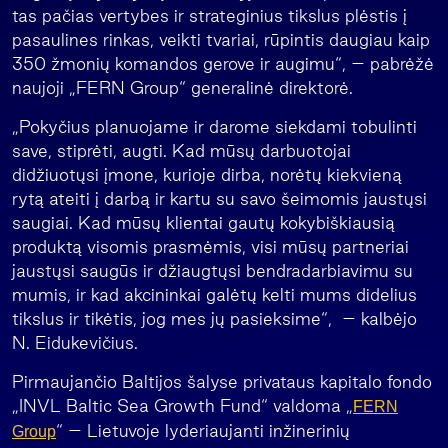
tas pačias vertybes ir strateginius tikslus plėstis į
pasaulines rinkas, veikti tvariai, rūpintis daugiau kaip
350 žmonių komandos gerove ir augimu“, – pabrėžė
naujoji „FERN Group“ generalinė direktorė.
„Pokyčius planuojame ir darome siekdami tobulinti
save, stiprėti, augti. Kad mūsų darbuotojai
didžiuotųsi įmone, kurioje dirba, norėtų kiekvieną
rytą ateiti į darbą ir kartu su savo šeimomis jaustųsi
saugiai. Kad mūsų klientai gautų kokybiškiausią
produktą visomis prasmėmis, visi mūsų partneriai
jaustųsi saugūs ir džiaugtųsi bendradarbiavimu su
mumis, ir kad akcininkai galėtų kelti mums didelius
tikslus ir tikėtis, jog mes jų pasieksime“, – kalbėjo
N. Eidukevičius.
Pirmaujančio Baltijos šalyse privataus kapitalo fondo
„INVL Baltic Sea Growth Fund“ valdoma „
FERN
“ – Lietuvoje lyderiaujanti inžinerinių
Group