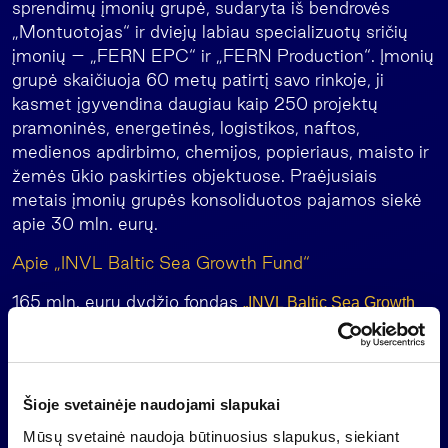
sprendimų įmonių grupė, sudaryta iš bendrovės
„Montuotojas“ ir dviejų labiau specializuotų sričių
įmonių – „FERN EPC“ ir „FERN Production“. Įmonių
grupė skaičiuoja 60 metų patirtį savo rinkoje, ji
kasmet įgyvendina daugiau kaip 250 projektų
pramoninės, energetinės, logistikos, naftos,
medienos apdirbimo, chemijos, popieriaus, maisto ir
žemės ūkio paskirties objektuose. Praėjusiais
metais įmonių grupės konsoliduotos pajamos siekė
apie 30 mln. eurų.
Apie „INVL Baltic Sea Growth Fund“
165 mln. eurų dydžio fondas
„INVL Baltic Sea Growth
yra pirmaujantis Baltijos šalyse privataus
Fund“
kapitalo fondas, kurio pagrindinis investuotojas yra
Europos investicijų fondas (EIF).
Šioje svetainėje naudojami slapukai
EIF, kuris yra Europos investicijų banko dalis,
Mūsų svetainė naudoja būtinuosius slapukus, siekiant
įsipareigojo investuoti 30 mln. eurų, o šias