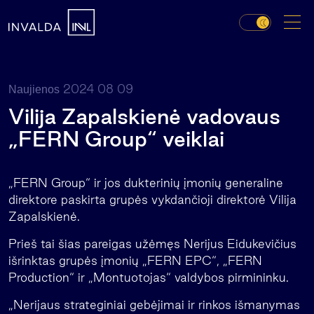
2024 08 09
Naujienos
Vilija Zapalskienė vadovaus
„FERN Group“ veiklai
„FERN Group“ ir jos dukterinių įmonių generaline
direktore paskirta grupės vykdančioji direktorė Vilija
Zapalskienė.
Prieš tai šias pareigas užėmęs Nerijus Eidukevičius
išrinktas grupės įmonių „FERN EPC“, „FERN
Production“ ir „Montuotojas“ valdybos pirmininku.
„Nerijaus strateginiai gebėjimai ir rinkos išmanymas