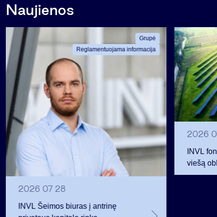
Naujienos
Grupė
Reglamentuojama informacija
2026 0
INVL fon
viešą obl
12 mln. 
planavo
2026 07 28
INVL Šeimos biuras į antrinę