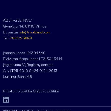
AB „Invalda INVL“
Gynėjų g. 14, 01110 Vilnius
El. paštas
info@invaldainvl.com
Tel.
+370 527 90601
Įmonės kodas 121304349
PVM mokėtojo kodas LT213043414
Įregistruota VĮ Registrų centras
A.s. LT25 4010 0424 0124 2013
Luminor Bank AB
Privatumo politika
Slapukų politika