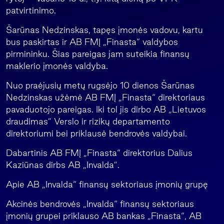
patvirtinimo.
Šarūnas Nedzinskas, tapęs įmonės vadovu, kartu
bus paskirtas ir AB FMĮ „Finasta“ valdybos
pirmininku. Šias pareigas jam suteikia finansų
maklerio įmonės valdyba.
Nuo praėjusių metų rugsėjo 10 dienos Šarūnas
Nedzinskas užėmė AB FMĮ „Finasta“ direktoriaus
pavaduotojo pareigas. Iki tol jis dirbo AB „Lietuvos
draudimas” Verslo ir rizikų departamento
direktoriumi bei priklausė bendrovės valdybai.
Dabartinis AB FMĮ „Finasta“ direktorius Dalius
Kaziūnas dirbs AB „Invalda”.
Apie AB „Invalda“ finansų sektoriaus įmonių grupę
Akcinės bendrovės „Invalda“ finansų sektoriaus
įmonių grupei priklauso AB bankas „Finasta“, AB