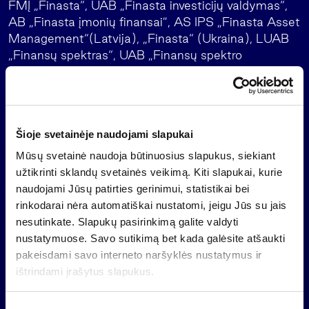
FMĮ „Finasta“, UAB „Finasta investicijų valdymas“,
AB „Finasta įmonių finansai”, AS IPS „Finasta Asset
Management“(Latvija), „Finasta“ (Ukraina), LUAB
„Finansų spektras“, UAB „Finansų spektro
investicija“, UAB „Finasta rizikos valdymas“. 95 proc.
„Finasta“ (Ukraina) ir 100 proc. kitų įmonių akcijų
priklauso vienai iš didžiausių investicinių bendrovių
šalyje – AB „Invalda“. AB „Invalda“ įmonių grupės
Šioje svetainėje naudojami slapukai
finansų sektoriaus neaudituotos pajamos per
pirmuosius devynis 2007 m. mėnesius lyginant su
Mūsų svetainė naudoja būtinuosius slapukus, siekiant
pirmaisiais 2006 metų trimis ketvirčiais padidėjo 2,1
užtikrinti sklandų svetainės veikimą. Kiti slapukai, kurie
karto – nuo 22,6 mln. Lt iki 47,2 mln. litų, o
naudojami Jūsų patirties gerinimui, statistikai bei
neaudituotas grynasis pelnas atskaičius mokesčius
rinkodarai nėra automatiškai nustatomi, jeigu Jūs su jais
padidėjo 2,8 karto, nuo 6,4 mln.Lt iki 18,1 mln. litų.
nesutinkate. Slapukų pasirinkimą galite valdyti
nustatymuose. Savo sutikimą bet kada galėsite atšaukti
pakeisdami savo interneto naršyklės nustatymus ir
ištrindami įrašytus slapukus.
Atgal