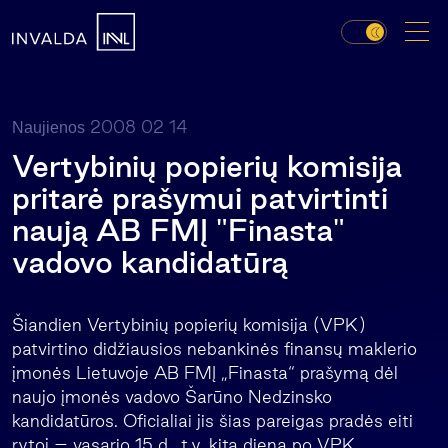
2008 02 14
Naujienos
Vertybinių popierių komisija
pritarė prašymui patvirtinti
naują AB FMĮ "Finasta"
vadovo kandidatūrą
Šiandien Vertybinių popierių komisija (VPK)
patvirtino didžiausios nebankinės finansų maklerio
įmonės Lietuvoje AB FMĮ „Finasta“ prašymą dėl
naujo įmonės vadovo Šarūno Nedzinsko
kandidatūros. Oficialiai jis šias pareigas pradės eiti
rytoj – vasario 15 d., t.y. kitą dieną po VPK