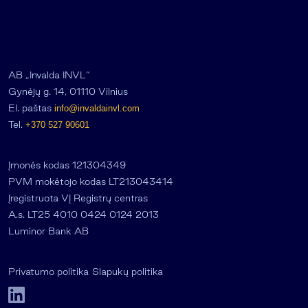
AB „Invalda INVL“
Gynėjų g. 14, 01110 Vilnius
El. paštas
info@invaldainvl.com
Tel.
+370 527 90601
Įmonės kodas 121304349
PVM mokėtojo kodas LT213043414
Įregistruota VĮ Registrų centras
A.s. LT25 4010 0424 0124 2013
Luminor Bank AB
Privatumo politika
Slapukų politika