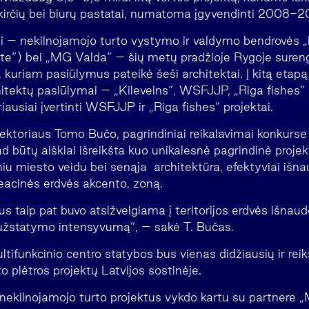
kirčių bei biurų pastatai, numatoma įgyvendinti 2008-2
ai – nekilnojamojo turto vystymo ir valdymo bendrovės
ate“) bei „MG Valda“ – šių metų pradžioje Rygoje sure
kuriam pasiūlymus pateikė šeši architektai. Į kitą etapą at
chitektų pasiūlymai – „Kileveins“, WSFJJP, „Riga fishes
riausiai įvertinti WSFJJP ir „Riga fishes“ projektai.
ektoriaus Tomo Bučo, pagrindiniai reikalavimai konkurs
 būtų aiškiai išreikšta kuo unikalesnė pagrindinė projekt
iu miesto veidu bei senąja architektūra, efektyviai išna
reacinės erdvės akcento, zoną.
us taip pat buvo atsižvelgiama į teritorijos erdvės išnaud
užstatymo intensyvumą“, – sakė T. Bučas.
tifunkcinio centro statybos bus vienas didžiausių ir rei
o plėtros projektų Latvijos sostinėje.
 nekilnojamojo turto projektus vykdo kartu su partnere 