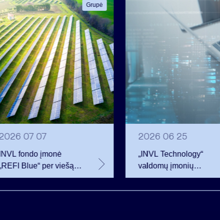
Grupė
2026 07 07
2026 06 25
INVL fondo įmonė
„INVL Technology“
„REFI Blue“ per viešą
valdomų įmonių
obligacijų emisiją
darbuotojai realizavo
pritraukė 12 mln. eurų –
opcionus ir tapo
2 mln. daugiau nei
akcininkais
planavo