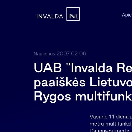
Apie
2007 02 06
Naujienos
UAB "Invalda Rea
paaiškės Lietuv
Rygos multifunkc
Vasario 14 dieną p
metrų multifunkci
Dauguvos krante. 