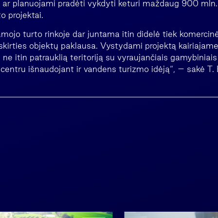
ar planuojami pradėti vykdyti keturi maždaug 900 mln. 
o projektai.
amojo turto rinkoje dar juntama itin didelė tiek komercinės
irties objektų paklausa. Vystydami projektą kairiajam
ne itin patrauklią teritoriją su vyraujančiais gamybiniais 
centru išnaudojant ir vandens turizmo idėją“, – sakė T.