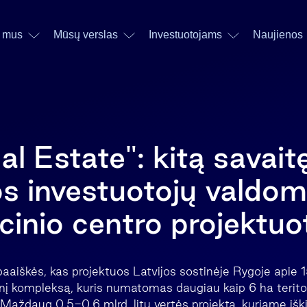
 mus
Mūsų verslas
Investuotojams
Naujienos
l Estate": kitą savait
os investuotojų valdo
inio centro projektuo
aaiškės, kas projektuos Latvijos sostinėje Rygoje apie 1
nį kompleksą, kuris numatomas daugiau kaip 6 ha teritor
Maždaug 0,5-0,6 mlrd. litų vertės projektą, kuriame iš