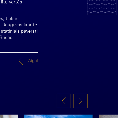
litų vertės
, tiek ir
e Dauguvos krante
statiniais paversti
 Bučas.
Atgal