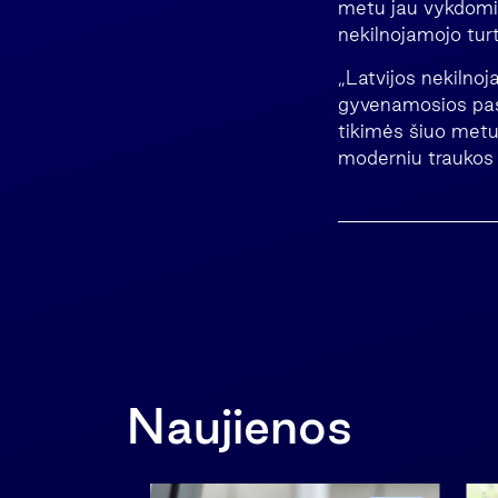
metu jau vykdomi 
nekilnojamojo turt
„Latvijos nekilnoj
gyvenamosios pask
tikimės šiuo metu 
moderniu traukos 
Naujienos