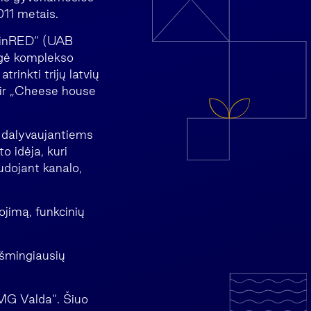
011 metais.
 „inRED“ (UAB
ngė komplekso
rinkti trijų latvių
“ ir „Cheese house
e dalyvaujantiems
o idėja, kuri
udojant kanalo,
ojimą, funkcinių
kšmingiausių
„MG Valda“. Šiuo