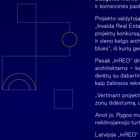
ir komercinės pas
Projekto valdytoj
„Invalda Real Est
projektų konkursą, 
ir vieno belgo ar
blues“, iš kurių ge
Pasak „inRED“ dir
architektams – kad
derėtų su dabartin
kaip žaliosios rek
„Vertinant projekt
zonų išdėstymą, 
Anot jo, Rygos mul
nekilnojamojo turt
Latvijoje „inRED“