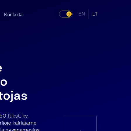
EN
LT
Kontaktai
ę
mo
tojas
50 tūkst. kv.
ijoje kairiajame
kils gyvenamosios