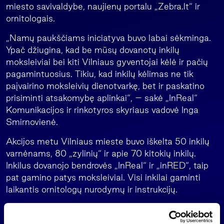
miesto savivaldybe, naujienų portalu „Zebra.lt“ ir
ornitologais.
„Namų paukščiams iniciatyva buvo labai sėkminga.
Ypač džiugina, kad be mūsų dovanotų inkilų
moksleiviai bei kiti Vilniaus gyventojai kėlė ir pačių
pagamintuosius. Tikiu, kad inkilų kėlimas ne tik
paįvairino moksleivių dienotvarkę, bet ir paskatino
prisiminti atsakomybę aplinkai“, – sakė „InReal“
Komunikacijos ir rinkotyros skyriaus vadovė Inga
Smirnovienė.
Akcijos metu Vilniaus mieste buvo iškelta 50 inkilų
varnėnams, 80 „zylinių“ ir apie 70 kitokių inkilų.
Inkilus dovanojo bendrovės „InReal“ ir „inRED“, taip
pat gamino patys moksleiviai. Visi inkilai gaminti
laikantis ornitologų nurodymų ir instrukcijų.
Inkilų kabinimo akimirkos iki kovo mėn. pabaigos bus
eksponuojamos tinklalapyje
. Gražiausio,
www.zebra.lt