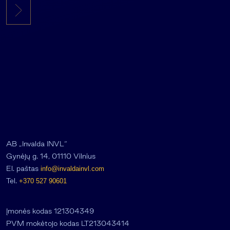
AB „Invalda INVL“
Gynėjų g. 14, 01110 Vilnius
El. paštas
info@invaldainvl.com
Tel.
+370 527 90601
Įmonės kodas 121304349
PVM mokėtojo kodas LT213043414