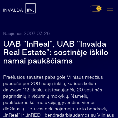
2007 03 26
Naujienos
UAB "InReal", UAB "Invalda
Real Estate": sostinėje iškilo
namai paukščiams
Praėjusios savaitės pabaigoje Vilniaus medžius
papuošė per 200 naujų inkilų, kuriuos keliant
dalyvavo 112 klasių, atstovaujančių 20 sostinės
pagrindinių ir vidurinių mokyklų. Namelių
paukščiams kėlimo akciją įgyvendino vienos
didžiausių Lietuvos nekilnojamojo turto bendrovių
„InReal“ ir „inRED“, bendradarbiaudamos su Vilniaus