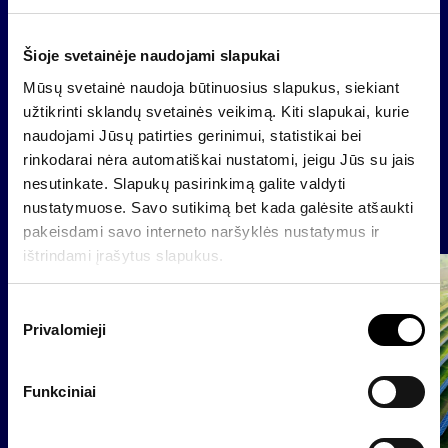
funkcionaliausio, pavasariškiausio, moderniausio ir
prestižiškiausio inkilo autoriai bus apdovanoti.
Šioje svetainėje naudojami slapukai
Mūsų svetainė naudoja būtinuosius slapukus, siekiant
užtikrinti sklandų svetainės veikimą. Kiti slapukai, kurie
Atgal
naudojami Jūsų patirties gerinimui, statistikai bei
rinkodarai nėra automatiškai nustatomi, jeigu Jūs su jais
nesutinkate. Slapukų pasirinkimą galite valdyti
nustatymuose. Savo sutikimą bet kada galėsite atšaukti
Naujienos
pakeisdami savo interneto naršyklės nustatymus ir
ištrindami įrašytus slapukus.
Grupė
Reglamentuojama informacija
S
Privalomieji
u
t
i
Funkciniai
k
i