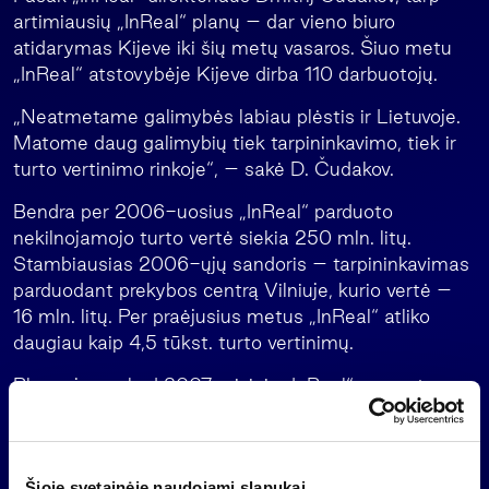
artimiausių „InReal“ planų – dar vieno biuro
atidarymas Kijeve iki šių metų vasaros. Šiuo metu
„InReal“ atstovybėje Kijeve dirba 110 darbuotojų.
„Neatmetame galimybės labiau plėstis ir Lietuvoje.
Matome daug galimybių tiek tarpininkavimo, tiek ir
turto vertinimo rinkoje“, – sakė D. Čudakov.
Bendra per 2006-uosius „InReal“ parduoto
nekilnojamojo turto vertė siekia 250 mln. litų.
Stambiausias 2006-ųjų sandoris – tarpininkavimas
parduodant prekybos centrą Vilniuje, kurio vertė –
16 mln. litų. Per praėjusius metus „InReal“ atliko
daugiau kaip 4,5 tūkst. turto vertinimų.
Planuojama, kad 2007-aisiais „InReal“ apyvarta,
palyginti su 2006-aisiais, augs apie 30 procentų.
Šioje svetainėje naudojami slapukai