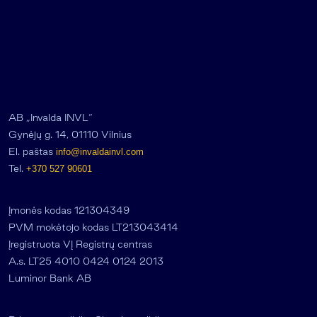
AB „Invalda INVL“
Gynėjų g. 14, 01110 Vilnius
El. paštas
info@invaldainvl.com
Tel.
+370 527 90601
Įmonės kodas 121304349
PVM mokėtojo kodas LT213043414
Įregistruota VĮ Registrų centras
A.s. LT25 4010 0424 0124 2013
Luminor Bank AB