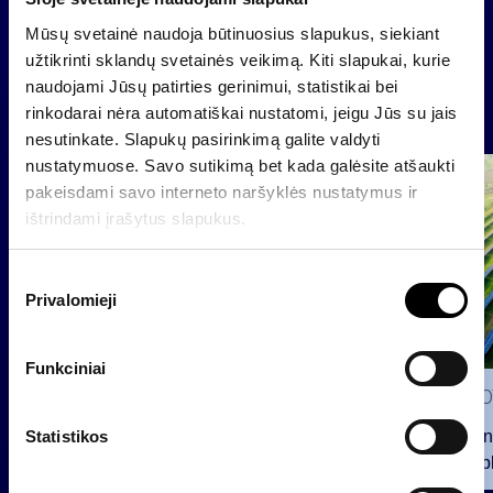
Atgal
Mūsų svetainė naudoja būtinuosius slapukus, siekiant
užtikrinti sklandų svetainės veikimą. Kiti slapukai, kurie
naudojami Jūsų patirties gerinimui, statistikai bei
Naujienos
rinkodarai nėra automatiškai nustatomi, jeigu Jūs su jais
nesutinkate. Slapukų pasirinkimą galite valdyti
nustatymuose. Savo sutikimą bet kada galėsite atšaukti
Grupė
pakeisdami savo interneto naršyklės nustatymus ir
Reglamentuojama informacija
ištrindami įrašytus slapukus.
S
Privalomieji
u
t
i
Funkciniai
k
2026 0
i
INVL fon
m
Statistikos
viešą obl
o
12 mln. 
p