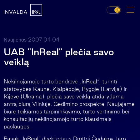
2007 04 04
Naujienos
UAB "InReal" plečia savo
veiklą
Nekilnojamojo turto bendrovė „InReal“, turinti
atstovybes Kaune, Klaipėdoje, Rygoje (Latvija) ir
Kijeve (Ukraina), plečia savo veiklą atidarydama
antrą biurą Vilniuje, Gedimino prospekte. Naujajame
biure teikiamos tarpininkavimo, turto vertinimo bei
konsultacijų nekilnojamojo turto klausimais
paslaugos.
Pasak „InReal“ direktoriaus Dmitrij Čudakov, tarp