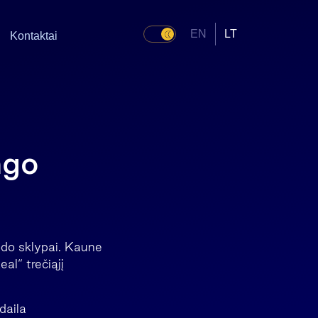
EN
LT
Kontaktai
ngo
sodo sklypai. Kaune
al“ trečiąjį
daila