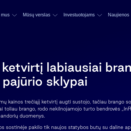
 mus
Mūsų verslas
Investuotojams
Naujienos
 ketvirtį labiausiai bra
 pajūrio sklypai
amų kainos trečiąjį ketvirtį augti sustojo, tačiau brango 
ai toliau brango, rodo nekilnojamojo turto bendrovės „InRe
 sandorių duomenys.
os sostinėje pakilo tik naujos statybos butų su daline ap