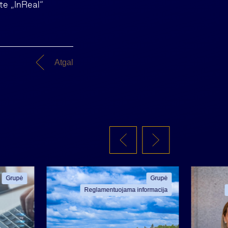
te „InReal“
Atgal
Grupė
Grupė
Reglamentuojama informacija