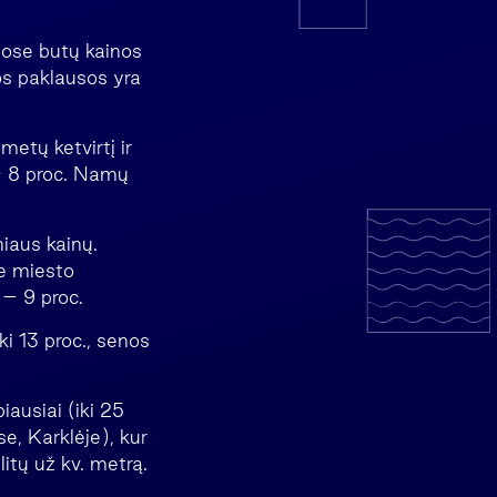
uose butų kainos
os paklausos yra
metų ketvirtį ir
 – 8 proc. Namų
iaus kainų.
se miesto
 – 9 proc.
ki 13 proc., senos
iausiai (iki 25
e, Karklėje), kur
itų už kv. metrą.