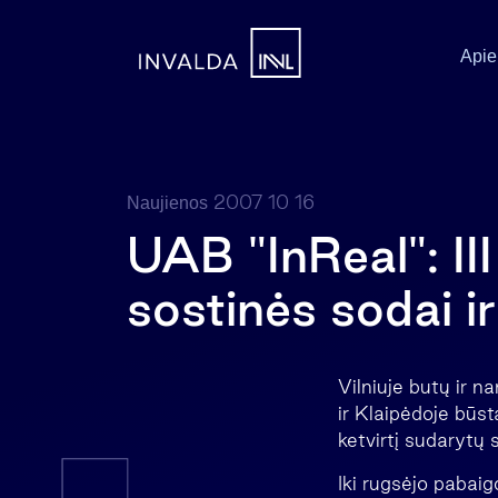
Apie
2007 10 16
Naujienos
UAB "InReal": III
sostinės sodai ir
Vilniuje butų ir n
ir Klaipėdoje būst
ketvirtį sudarytų
Iki rugsėjo pabaig