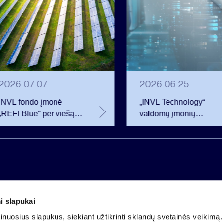
2026 07 07
2026 06 25
INVL fondo įmonė
„INVL Technology“
„REFI Blue“ per viešą
valdomų įmonių
obligacijų emisiją
darbuotojai realizavo
pritraukė 12 mln. eurų –
opcionus ir tapo
2 mln. daugiau nei
akcininkais
planavo
i slapukai
Įmonės kodas 121304349
nuosius slapukus, siekiant užtikrinti sklandų svetainės veikimą. 