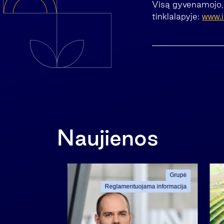
Visą gyvenamojo, 
tinklalapyje:
www.in
Naujienos
Grupė
Grupė
ama informacija
Reglamentuojama informacija