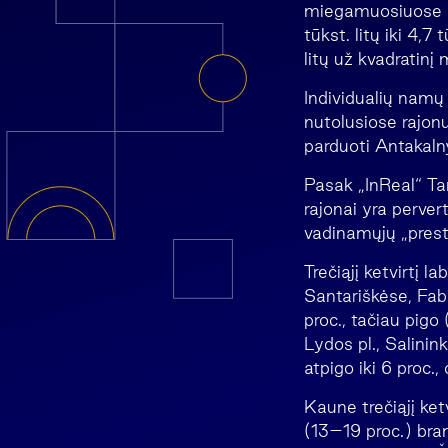
miegamuosiuose r
tūkst. litų iki 4,7
litų už kvadratinį
Individualių namų 
nutolusiose rajon
parduoti Antakaln
Pasak „InReal“ Ta
rajonai yra perver
vadinamųjų „presti
Trečiąjį ketvirtį 
Santariškėse, Fab
proc., tačiau pigo
Lydos pl., Salinin
atpigo iki 6 proc.,
Kaune trečiąjį ketv
(13–19 proc.) bra