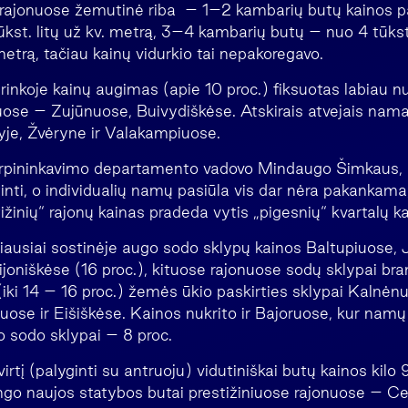
ajonuose žemutinė riba – 1–2 kambarių butų kainos pa
 tūkst. litų už kv. metrą, 3–4 kambarių butų – nuo 4 tūkst. 
 metrą, tačiau kainų vidurkio tai nepakoregavo.
rinkoje kainų augimas (apie 10 proc.) fiksuotas labiau n
uose – Zujūnuose, Buivydiškėse. Atskirais atvejais namai
yje, Žvėryne ir Valakampiuose.
rpininkavimo departamento vadovo Mindaugo Šimkaus, ka
tinti, o individualių namų pasiūla vis dar nėra pakankama
žinių“ rajonų kainas pradeda vytis „pigesnių“ kvartalų ka
labiausiai sostinėje augo sodo sklypų kainos Baltupiuose, 
ijoniškėse (16 proc.), kituose rajonuose sodų sklypai br
 (iki 14 – 16 proc.) žemės ūkio paskirties sklypai Kalnėn
kuose ir Eišiškėse. Kainos nukrito ir Bajoruose, kur namų
 o sodo sklypai – 8 proc.
irtį (palyginti su antruoju) vidutiniškai butų kainos kilo 
ngo naujos statybos butai prestižiniuose rajonuose – Ce