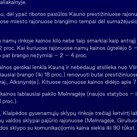
liakalnyje.
, dėl ypač ribotos pasiūlos Kauno prestižiniuose rajon
ituose miesto rajonuose brangimo tempai dėl sumažėjusi
 namų rinkoje kainos kilo nebe taip smarkiai kaip antrąjį 
ė 2 proc. Kai kuriuose rajonuose namų kainos ūgtelėjo 5
ip pat brango nežymiai – 2 – 4 proc.
inos gerokai lenkia Kauną ir nebedaug atsilieka nuo Viln
abiausiai brango (iki 18 proc.) renovuoti butai prestižiniuo
aj., Alksnynėje). Kituose rajonuose kainos didėjo apie 7
kainos labiausiai pakilo Melnragėje (naujos statybos – i
 proc.).
laipėdos gyvenamųjų sklypų rinkoje trečiąjį ketvirtį lab
 valdos sklypai pajūrio rajonuose (Melnragėje, Giruliuos
os sklypo su komunikacijomis kaina siekia iki 90 tūkst. l