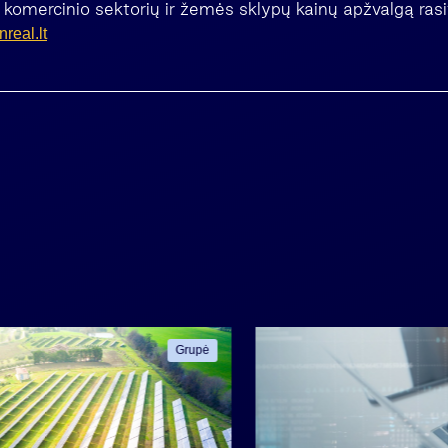
komercinio sektorių ir žemės sklypų kainų apžvalgą rasi
real.lt
Grupė