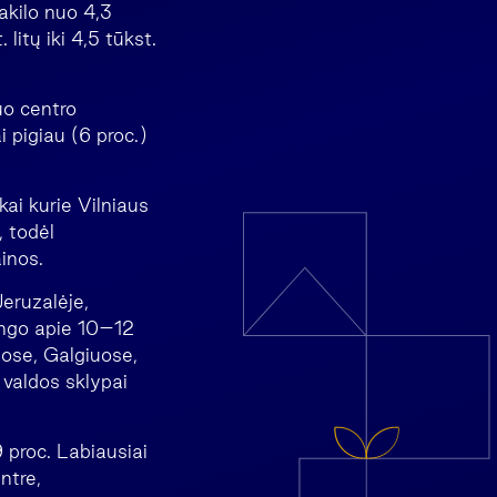
kilo nuo 4,3
litų iki 4,5 tūkst.
uo centro
 pigiau (6 proc.)
i kurie Vilniaus
, todėl
inos.
Jeruzalėje,
ango apie 10–12
uose, Galgiuose,
 valdos sklypai
9 proc. Labiausiai
ntre,