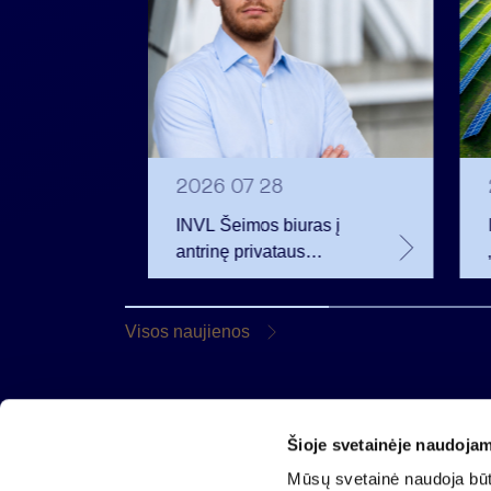
2026 07 28
t
INVL Šeimos biuras į
uropos
antrinę privataus
kapitalo rinką
rivataus
investuojantį fondą
pritraukė 17,4 mln. JAV
Visos naujienos
dolerių
Šioje svetainėje naudojam
AB „Invalda INVL“
Mūsų svetainė naudoja būti