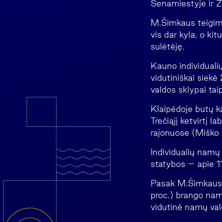
Senamiestyje ir Ža
M.Šimkaus teigimu
vis dar kyla, o k
sulėtėję.
Kauno individualių
vidutiniškai siek
valdos sklypai ta
Klaipėdoje butų ka
Trečiąjį ketvirtį l
rajonuose (Miško r
Individualių namų 
statybos – apie 11
Pasak M.Šimkaus, K
proc.) brango namų
vidutinė namų vald