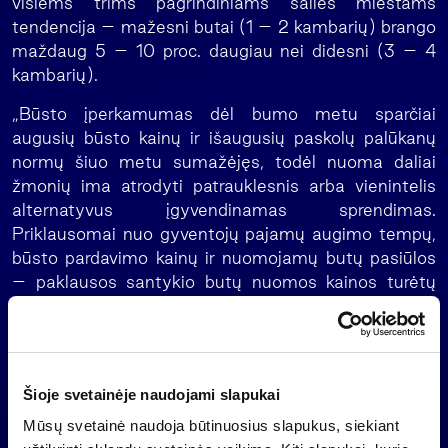
visiems trims pagrindiniams šalies miestams
tendencija – mažesni butai (1 – 2 kambarių) brango
maždaug 5 – 10 proc. daugiau nei didesni (3 – 4
kambarių).
„Būsto įperkamumas dėl bumo metu sparčiai
augusių būsto kainų ir išaugusių paskolų palūkanų
normų šiuo metu sumažėjęs, todėl nuoma daliai
žmonių ima atrodyti patrauklesnis arba vienintelis
alternatyvus įgyvendinamas sprendimas.
Priklausomai nuo gyventojų pajamų augimo tempų,
būsto pardavimo kainų ir nuomojamų butų pasiūlos
– paklausos santykio butų nuomos kainos turėtų
arba išlikti stabilios arba toliau didėti santūriais
tempais”, – sakė M. Šimkus.
Anot jo, pastaruoju metu atsiranda vis daugiau
žmonių, kurie turi perpardavimui pirktų butų, kurie,
Šioje svetainėje naudojami slapukai
nepavykus jų parduoti, yra išnuomojami. „Tačiau dėl
Mūsų svetainė naudoja būtinuosius slapukus, siekiant
mažo būsto nuomos pajamingumo, palyginti iš