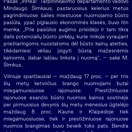
Pasak „InReal” Tarpininkavimo departamento vadovo
Mindaugo Šimkaus, pastaruosius kelerius metus
pagrindiniuose šalies miestuose nuomojamo būsto
pasiūla, ypač pigiausio ekonominės klasės, buvo itin
menka. „Prie pasiūlos augimo prisidėjo ir tam tikra
dalis potencialių būsto pirkėjų, kurie rinkoje vyraujant
prieštaringoms nuostatoms dėl būsto kainų ateities,
tikėdamiesi vėliau įsigyti būstą mažesnėmis
kainomis, dabar labiau linksta į nuomą”, – sakė M.
Šimkus.
Vilniuje sparčiausiai – maždaug 17 proc. – per tris
šių metų ketvirčius brango nuomojami butai
miegamuosiuose rajonuose. Prestižiniuose
rajonuose esančio būsto nuomos kainos sostinėje
per pirmuosius devynis šių metų mėnesius ūgtelėjo
maždaug 8 proc. Kaune ir Klaipėdoje tiek
miegamuosiuose, tiek ir prestižiniuose rajonuose
nuomos brangimas buvo beveik toks pats. Bendra