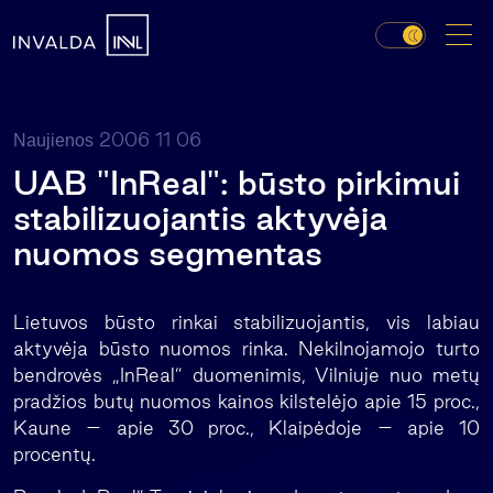
2006 11 06
Naujienos
UAB "InReal": būsto pirkimui
stabilizuojantis aktyvėja
nuomos segmentas
Lietuvos būsto rinkai stabilizuojantis, vis labiau
aktyvėja būsto nuomos rinka. Nekilnojamojo turto
bendrovės „InReal” duomenimis, Vilniuje nuo metų
pradžios butų nuomos kainos kilstelėjo apie 15 proc.,
Kaune – apie 30 proc., Klaipėdoje – apie 10
procentų.