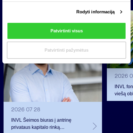
i
Rodyti informaciją
r
Grupė
i
Reglamentuojama informacija
n
Patvirtinti visus
k
i
m
Patvirtinti pažymėtus
a
s
2026 0
INVL fon
viešą obl
12 mln. 
planavo
2026 07 28
INVL Šeimos biuras į antrinę
privataus kapitalo rinką