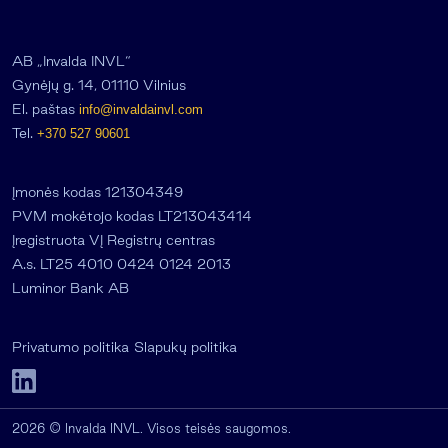
AB „Invalda INVL“
Gynėjų g. 14, 01110 Vilnius
El. paštas
info@invaldainvl.com
Tel.
+370 527 90601
Įmonės kodas 121304349
PVM mokėtojo kodas LT213043414
Įregistruota VĮ Registrų centras
A.s. LT25 4010 0424 0124 2013
Luminor Bank AB
Privatumo politika
Slapukų politika
2026 © Invalda INVL. Visos teisės saugomos.